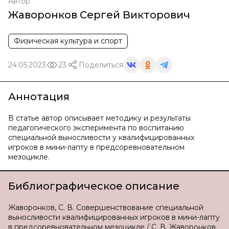
Автор
Жаворонков Сергей Викторович
Физическая культура и спорт
24.05.2023
23
Поделиться
Аннотация
В статье автор описывает методику и результаты
педагогического эксперимента по воспитанию
специальной выносливости у квалифицированных
игроков в мини-лапту в предсоревновательном
мезоцикле.
Библиографическое описание
Жаворонков, С. В. Совершенствование специальной
выносливости квалифицированных игроков в мини-лапту
в предсоревновательном мезоцикле / С. В. Жаворонков.