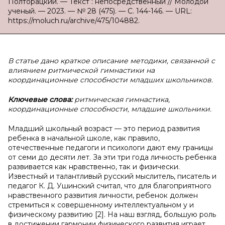
Полторацкий. — Текст : непосредственный // Молодой
ученый. — 2023. — № 28 (475). — С. 144-146. — URL:
https://moluch.ru/archive/475/104882.
В статье дано краткое описание методики, связанной с
влиянием ритмической гимнастики на
координационные способности младших школьников.
Ключевые слова:
ритмическая гимнастика,
координационные способности, младшие школьники.
Младший школьный возраст — это период развития
ребенка в начальной школе, как правило,
отечественные педагоги и психологи дают ему границы
от семи до десяти лет. За эти три года личность ребенка
развивается как нравственно, так и физически.
Известный и талантливый русский мыслитель, писатель и
педагог К. Д. Ушинский считал, что для благоприятного
нравственного развития личности, ребенок должен
стремиться к совершенному интеллектуальном у и
физическому развитию [2]. На наш взгляд, большую роль
в достижении гармонии физического развития играет