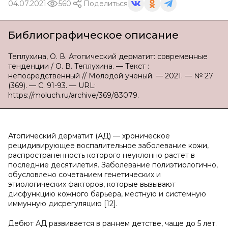
04.07.2021
560
Поделиться
Библиографическое описание
Теплухина, О. В. Атопический дерматит: современные
тенденции / О. В. Теплухина. — Текст :
непосредственный // Молодой ученый. — 2021. — № 27
(369). — С. 91-93. — URL:
https://moluch.ru/archive/369/83079.
Атопический дерматит (АД) — хроническое
рецидивирующее воспалительное заболевание кожи,
распространенность которого неуклонно растет в
последние десятилетия. Заболевание полиэтиологично,
обусловлено сочетанием генетических и
этиологических факторов, которые вызывают
дисфункцию кожного барьера, местную и системную
иммунную дисрегуляцию [12].
Дебют АД развивается в раннем детстве, чаще до 5 лет.