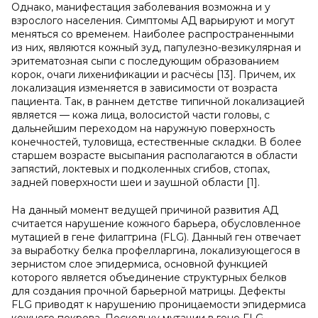
Однако, манифестация заболевания возможна и у
взрослого населения. Симптомы АД варьируют и могут
меняться со временем. Наиболее распространенными
из них, являются кожный зуд, папулезно-везикулярная и
эритематозная сыпи с последующим образованием
корок, очаги лихенификации и расчёсы [13]. Причем, их
локализация изменяется в зависимости от возраста
пациента. Так, в раннем детстве типичной локализацией
является — кожа лица, волосистой части головы, с
дальнейшим переходом на наружную поверхность
конечностей, туловища, естественные складки. В более
старшем возрасте высыпания располагаются в области
запястий, локтевых и подколенных сгибов, стопах,
задней поверхности шеи и заушной области [1].
На данный момент ведущей причиной развития АД
считается нарушение кожного барьера, обусловленное
мутацией в гене филаггрина (FLG). Данный ген отвечает
за выработку белка профелларгина, локализующегося в
зернистом слое эпидермиса, основной функцией
которого является объединение структурных белков
для создания прочной барьерной матрицы. Дефекты
FLG приводят к нарушению проницаемости эпидермиса