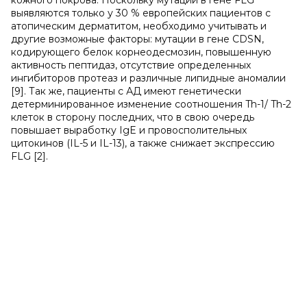
кожного покрова. Поскольку мутации в гене FLG
выявляются только у 30 % европейских пациентов с
атопическим дерматитом, необходимо учитывать и
другие возможные факторы: мутации в гене CDSN,
кодирующего белок корнеодесмозин, повышенную
активность пептидаз, отсутствие определенных
ингибиторов протеаз и различные липидные аномалии
[9]. Так же, пациенты с АД имеют генетически
детерминированное изменение соотношения Th-1/ Th-2
клеток в сторону последних, что в свою очередь
повышает выработку IgE и провосполительных
цитокинов (IL-5 и IL-13), а также снижает экспрессию
FLG [2].