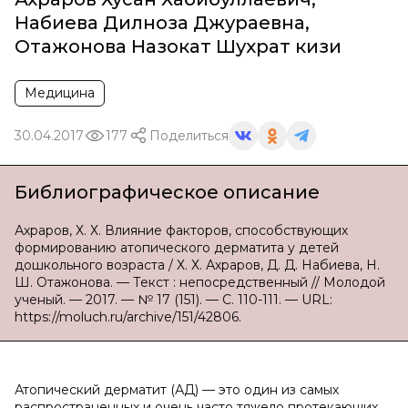
Набиева Дилноза Джураевна
,
Отажонова Назокат Шухрат кизи
Медицина
30.04.2017
177
Поделиться
Библиографическое описание
Ахраров, Х. Х. Влияние факторов, способствующих
формированию атопического дерматита у детей
дошкольного возраста / Х. Х. Ахраров, Д. Д. Набиева, Н.
Ш. Отажонова. — Текст : непосредственный // Молодой
ученый. — 2017. — № 17 (151). — С. 110-111. — URL:
https://moluch.ru/archive/151/42806.
Атопический дерматит (АД) — это один из самых
распространенных и очень часто тяжело протекающих