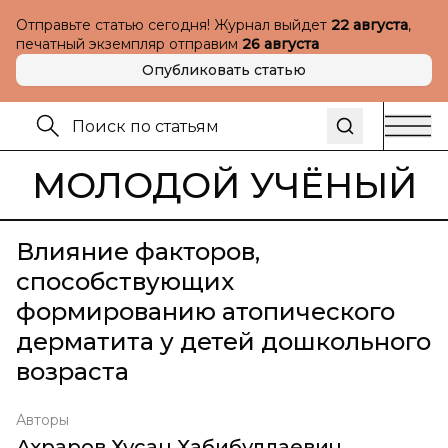
Отправьте статью сегодня! Журнал выйдет
22 августа
,
печатный экземпляр отправим
26 августа
Опубликовать статью
МОЛОДОЙ УЧЁНЫЙ
Влияние факторов,
способствующих
формированию атопического
дерматита у детей дошкольного
возраста
Авторы
Ахраров Хусан Хабибуллаевич
,