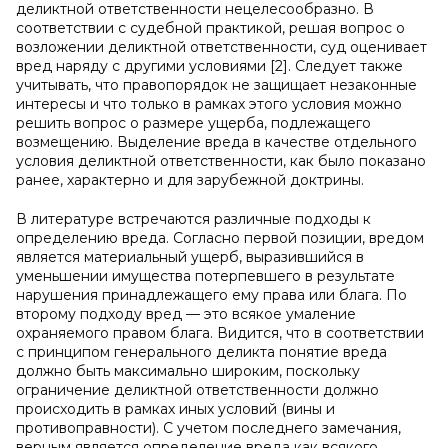
деликтной ответственности нецелесообразно. В
соответствии с судебной практикой, решая вопрос о
возложении деликтной ответственности, суд оценивает
вред наряду с другими условиями [2]. Следует также
учитывать, что правопорядок не защищает незаконные
интересы и что только в рамках этого условия можно
решить вопрос о размере ущерба, подлежащего
возмещению. Выделение вреда в качестве отдельного
условия деликтной ответственности, как было показано
ранее, характерно и для зарубежной доктрины.
В литературе встречаются различные подходы к
определению вреда. Согласно первой позиции, вредом
является материальный ущерб, выразившийся в
уменьшении имущества потерпевшего в результате
нарушения принадлежащего ему права или блага. По
второму подходу вред — это всякое умаление
охраняемого правом блага. Видится, что в соответствии
с принципом генерального деликта понятие вреда
должно быть максимально широким, поскольку
ограничение деликтной ответственности должно
происходить в рамках иных условий (вины и
противоправности). С учетом последнего замечания,
верным является определение вреда как всякого