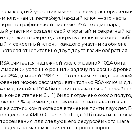
ючом каждый участник имеет в своем распоряжении
ным ключ (англ.
secret
key
). Каждый ключ — это часть
 криптографической системе RSA, входит пара,
ый участник создаёт свой открытый и секретный к
их держит в секрете, а открытые ключи можно сообщ
тый и секретный ключи каждого участника обмена
 которая относительно друг друга взаимообратная.
RSA считается надежной уже с
равной 1024 бита.
 и Америки успешно решили задачу по расшифровке
а RSA длинной 768 бит. По словам исследователей
рования можно рассматривать только RSA-ключи д
чом длиной в 1024 бит стоит отказаться в ближайши
линомов степени 6 и 1) было потрачено около полуго
 около 3 % времени, потраченного на главный этап
 на сотнях компьютеров в течение почти двух лет. 
процессора AMD Opteron 2.2ГГц с 2Гб памяти, то пол
е просеивания для следующего ресурсоёмкого шага
 недель на малом количестве процессоров.