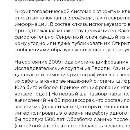
В криптографической системе с открытым кл
открытым ключ (англ.
public
key
), так и секрет
информации. В состав ключа, используемого в
принадлежащая множеству целых чисел. Кажд
самостоятельно. Секретный ключ каждый из н
кому угодно или даже публиковать их. Откры
сообщениями образуют «согласованную пару»,
На состояние 2009 года система шифрования 
Исследовательские группы из Европы, Азии
данных при помощи криптографического ключ
их работы в качестве надежной системы шиф
1024 бита и более. Причём от шифрования клю
четыре года.[1] На первый шаг (выбор пары по
вычислений на 80 процессорах, что составило
алгоритма (просеивание), который выполнялся
интерполировать это время на работу одного 
бы порядка 1500 лет. Обработка данных посл
(линейной алгебры) потребовалось несколько