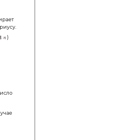
ирает
риусу.
)
число
лучае