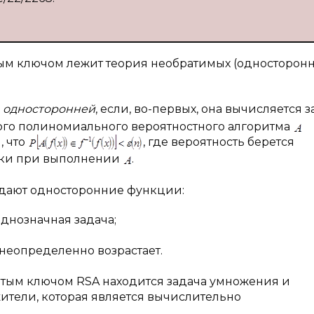
тым ключом лежит теория необратимых (односторонн
я
односторонней
, если, во-первых, она вычисляется з
бого полиномиального вероятностного алгоритма
, что
, где вероятность берется
тки при выполнении
.
адают односторонние функции:
днозначная задача;
неопределенно возрастает.
ытым ключом RSA находится задача умножения и
ители, которая является вычислительно