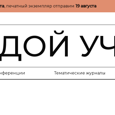
ста
, печатный экземпляр отправим
19 августа
ДОЙ У
нференции
Тематические журналы