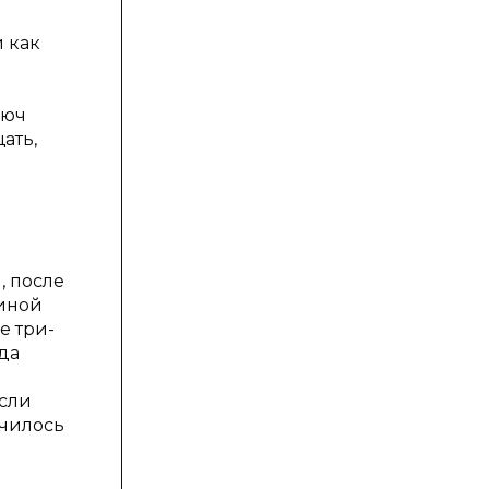
 как
люч
ать,
, после
линой
е три-
да
Если
училось