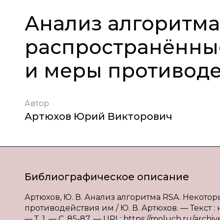
Анализ алгоритма
распространённы
и меры противод
Автор
Артюхов Юрий Викторович
Библиографическое описание
Артюхов, Ю. В. Анализ алгоритма RSA. Некот
противодействия им / Ю. В. Артюхов. — Текст :
— Т. 1. — С. 85-87. — URL: https://moluch.ru/archiv