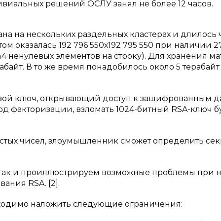
виальных решений ОСЛУ занял не более 12 часов.
 на нескольких раздельных кластерах и длилось 
м оказалась 192 796 550х192 795 550 при наличии 27
144 ненулевых элементов на строку). Для хранения м
абайт. В то же время понадобилось около 5 терабайт
овой ключ, открывающий доступ к зашифрованным д
тод факторизации, взломать 1024-битный RSA-ключ б
стых чисел, злоумышленник сможет определить се
атак и проиллюстрируем возможные проблемы при 
ния RSA. [2].
одимо наложить следующие ограничения: