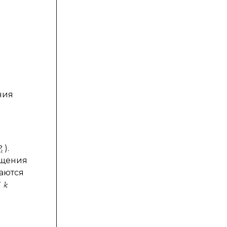
ния
).
бщения
аются
т