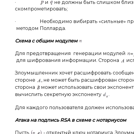
·
и
не должны быть слишком близки 
скомпрометировать;
· Необходимо вибирать «сильные» просты
методом Полларда.
Схема с общим модулем
Для предотвращения генерации модулей
для шифрования информации. Сторона
исп
Злоумышленник хочет расшифровать сообще
стороне
, не может быть расшифрован стор
сторона
может использовать свои экспонен
вычислить секретную экспоненту
.
Для каждого пользователя должен использов
Атака на подпись RSA в схеме с нотариусом
Пусть
- открытый ключ нотариуса. Злоум