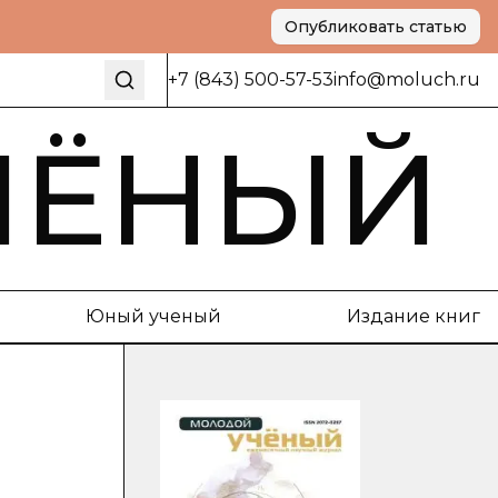
Опубликовать статью
+7 (843) 500-57-53
info@moluch.ru
ЧЁНЫЙ
Юный ученый
Издание книг