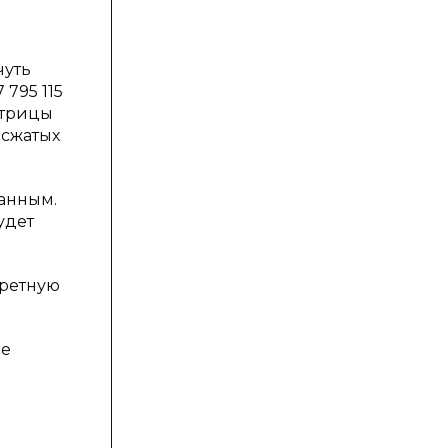
чуть
 795 115
атрицы
 сжатых
анным.
удет
кретную
не