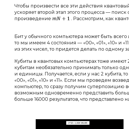
Чтобы произвести все эти действия квантов
ускоряет второй этап этого процесса — поиск 
произведение
. Рассмотрим, как кван
Бит у обычного компьютера может быть всего ли
то мы имеем 4 состояния — «00», «01», «10» и «
из этих чисел, то придется делать по одному за
Кубиты в квантовых компьютерах тоже имеют 2 
кубитам необязательно принимать только одно
и единицы. Получается, если у нас 2 кубита,
«00», «01», «10» и «11». Если мы проведем воз
компьютер, то сразу получим суперпозицию все
возможным одновременно представить больше
больше 16000 результатов, что представлено на