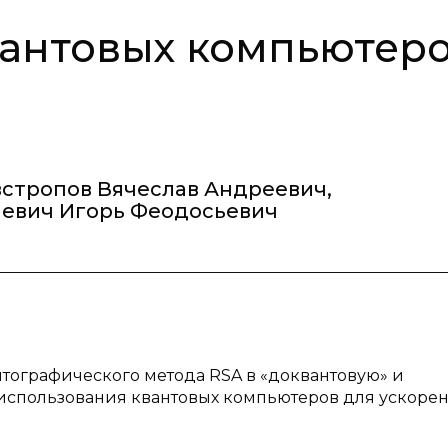
вантовых компьютер
встропов Вячеслав Андреевич
,
евич Игорь Феодосьевич
птографического метода RSA в «доквантовую» и
использования квантовых компьютеров для ускоре