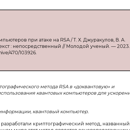
ьютеров при атаке на RSA / Т. Х. Джуракулов, В. А.
 Текст : непосредственный // Молодой ученый. — 2023
chive/470/103926.
тографического метода RSA в «доквантовую» и
использования квантовых компьютеров для ускорен
а информации, квантовый компьютер.
man разработали криптографический метод, названный