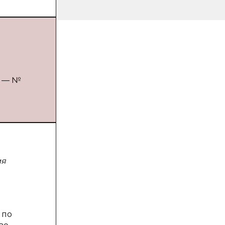
. — №
ия
 по