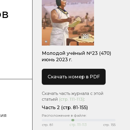
ов
Молодой учёный №23 (470)
июнь 2023 г.
Скачать номер в PDF
Скачать часть журнала с этой
статьей
(стр.
111-113
)
:
Часть 2
(стр. 81-155)
ния
Расположение в файле:
стр.
81
стр.
111-113
стр.
155