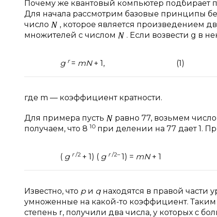
Почему же квантовый компьютер подбирает п
Для начала рассмотрим базовые принципы бе
число
, которое является произведением д
множителей с числом
. Если возвести g в 
r
g
=
mN
+ 1,
(1)
где m — коэффициент кратности.
Для примера пусть
равно 77, возьмем числ
10
получаем, что 8
при делении на 77 дает 1. П
r
/2
r
/2–
(
g
+ 1) (
g
1) =
mN
+ 1
Известно, что
p
и
q
находятся в правой части 
умноженные на какой-то коэффициент. Таким 
степень r, получили два числа, у которых с 