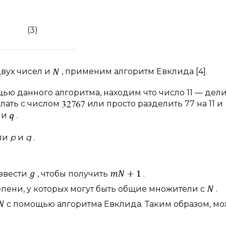
(3)
двух чисел и
, применим алгоритм Евклида [4].
ю данного алгоритма, находим что число 11 — дел
елать с числом
или просто разделить 77 на 11 и
и
.
ели
p
и
q
.
звести
, чтобы получить
.
пени, у которых могут быть общие множители с
.
с помощью алгоритма Евклида. Таким образом, м