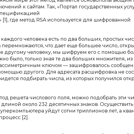
нном мире этот метод является основополагающим 
ючений к сайтам. Так, «Портал государственных усл
 спецификацией
1], где метод RSA используется для шифрованной
каждого человека есть по два больших, простых чис
 перемножаются, что дает еще большее число, откр
е другому человеку, мы шифруем его с помощью б
жно было, только зная те два больших множителя, из
 с ассиметричным ключом — зашифровалось сообщен
помощью другого. Для адресата расшифровка не сос
придется подбирать числа, из которых получился от
од решета числового поля, можно подобрать эти чи
 длиной около 232 десятичных знаков. Осуществить
суперкомпьютера уйдут сотни триллионов лет, а ква
роцесс [2].