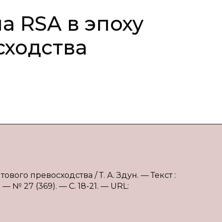
а RSA в эпоху
сходства
ового превосходства / Т. А. Здун. — Текст :
 № 27 (369). — С. 18-21. — URL: