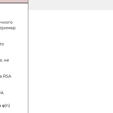
ичного
апример
то
, не
а RSA
а,
 φ(n)