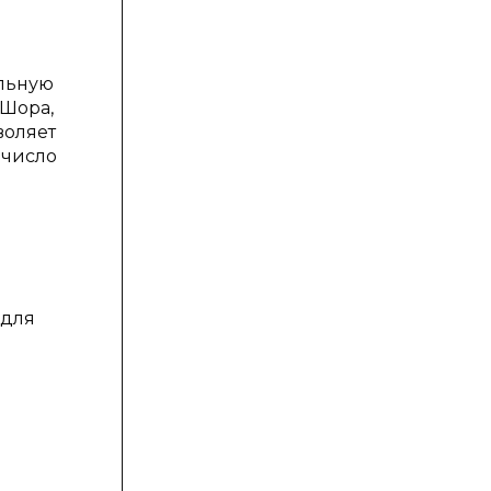
льную
 Шора,
воляет
 число
 для