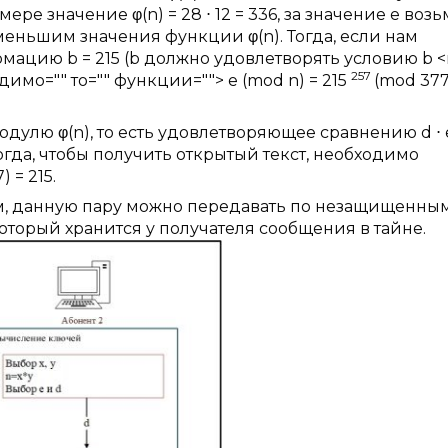
ре значение φ(n) = 28 ⋅ 12 = 336, за значение e воз
меньшим значения функции φ(n). Тогда, если нам
цию b = 215 (b должно удовлетворять условию b <n
257
димо="" то="" функции=""> e (mod n) = 215
(mod 377
одулю φ(n), то есть удовлетворяющее сравнению d ⋅ e
Тогда, чтобы получить открытый текст, необходимо
) = 215.
ом, данную пару можно передавать по незащищенны
который хранится у получателя сообщения в тайне.