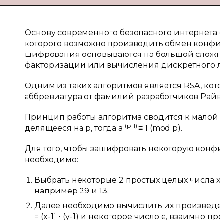
Основу современного безопасного интернета
которого возможно производить обмен кон
шифрования основываются на большой сложн
факторизации или вычисления дискретного л
Одним из таких алгоритмов является RSA, кот
аббревиатура от фамилий разработчиков Райвес
Принцип работы алгоритма сводится к малой т
(p-1)
делящееся на p, тогда a
≡ 1 (mod p).
Для того, чтобы зашифровать некоторую ко
необходимо:
Выбрать некоторые 2 простых целых числа 
например 29 и 13.
Далее необходимо вычислить их произведение
= (x-1) ⋅ (y-1) и некоторое число e, взаимно