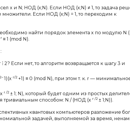
x и N; НОД (x;N). Если НОД (x;N) ≠ 1, то задача реш
е множители. Если НОД (x;N) = 1, то переходим к
еобходимо найти порядок элемента x по модулю N (r),
r
x
≡ 1 (mod N).
:
 ⁝ 2? Если нет, то алгоритм возвращается к шагу 3 и
/2–
r/2
1)(x
+1) ≡ 0 (mod N), при этом т. к. r — минимальное
r
/2
(x
± 1; N), который будет одним из простых делите
r
/2
я тривиальным способом: N / (НОД (x
± 1;N)).
спективных квантовых компьютеров разложение бо
иномиальной задачей, выполняемой за время, ненам