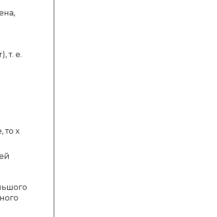
ена,
 т. е.
, то x
лей
льшого
ного