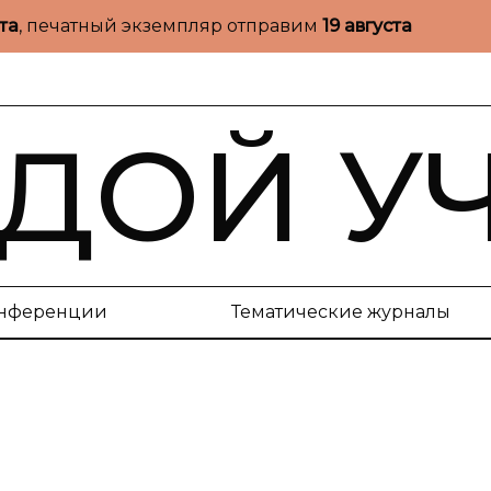
ста
, печатный экземпляр отправим
19 августа
ДОЙ У
нференции
Тематические журналы