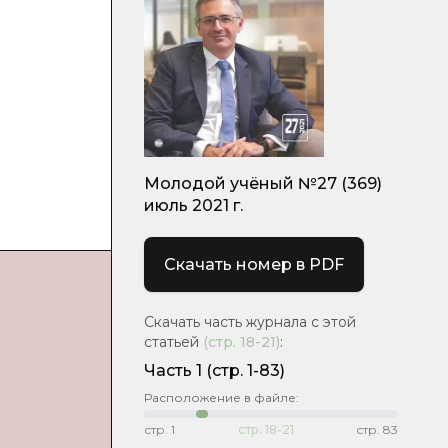
Молодой учёный №27 (369)
июль 2021 г.
Скачать номер в PDF
Скачать часть журнала с этой
статьей
(стр.
18-21
)
:
Часть 1
(стр. 1-83)
Расположение в файле:
стр.
1
стр.
18-21
стр.
83