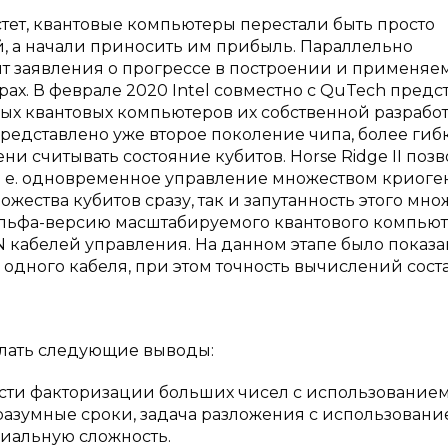
тет, квантовые компьютеры перестали быть просто
 а начали приносить им прибыль. Параллельно
т заявления о прогрессе в построении и применяе
х. В феврале 2020 Intel совместно с QuTech предс
х квантовых компьютеров их собственной разрабо
представлено уже второе поколение чипа, более гиб
 считывать состояние кубитов. Horse Ridge II позв
т. е. одновременное управление множеством криоге
жества кубитов сразу, так и запутанность этого мно
 альфа-версию масштабируемого квантового компьют
N кабелей управления. На данном этапе было показа
дного кабеля, при этом точность вычислений сост
елать следующие выводы:
сти факторизации больших чисел с использование
азумные сроки, задача разложения с использовани
иальную сложность.