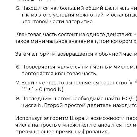
Находится наибольший общий делитель чисел 
т. к. из этого условия можно найти остальны
квантовой части алгоритма.
Квантовая часть состоит из одного действия: н
такое минимальное значение r, при котором 
Затем алгоритм возвращается к обычной части
Проверяется, является ли r четным числом, r
повторяется квантовая часть.
r
Если r четное, то выполняется равенство (x
r
/2
± 1 ≠ 0 (mod N).
Последним шагом необходимо найти НОД 
числа N. Второй простой делитель находитс
Используя алгоритм Шора и возможности пер
числа на простые множители становится пол
превышающее время шифрования.