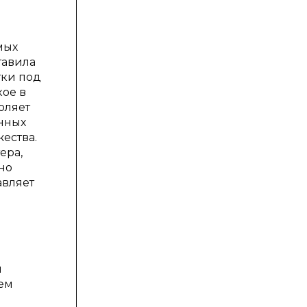
мых
тавила
тки под
кое в
оляет
нных
жества.
ера,
но
авляет
м
ем