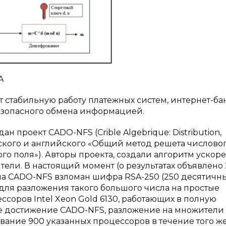
A
 стабильную работу платежных систем, интернет-ба
езопасного обмена информацией.
ан проект CADO-NFS (Crible Algebrique: Distribution,
узского и английского «Общий метод решета числовог
о поля»). Авторы проекта, создали алгоритм ускор
ели. В настоящий момент (о результатах объявлено
ма CADO-NFS взломан шифра RSA-250 (250 десятичн
о для разложения такого большого числа на простые
соров Intel Xeon Gold 6130, работающих в полную
е достижение CADO-NFS, разложение на множители
ование 900 указанных процессоров в течение того ж