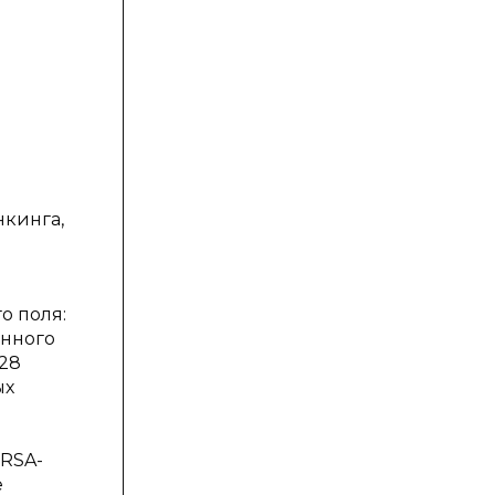
нкинга,
о поля:
енного
 28
ых
 RSA-
е