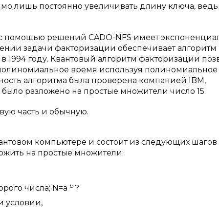
имо лишь постоянно увеличивать длину ключа, ведь
 с помощью решений CADO-NFS имеет экспоненциа
ении задачи факторизации обеспечивает алгоритм
 1994 году. Квантовый алгоритм факторизации поз
 полиномиальное время используя полиномиальное
бность алгоритма была проверена компанией IBM,
 было разложено на простые множители число 15.
вую часть и обычную.
антовом компьютере и состоит из следующих шагов
ложить на простые множители:
b
орого числа; N=a
?
и условии,