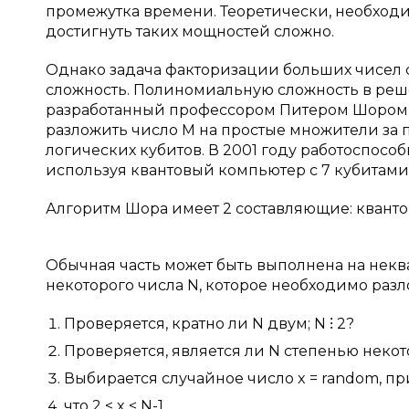
промежутка времени. Теоретически, необход
достигнуть таких мощностей сложно.
Однако задача факторизации больших чисел
сложность. Полиномиальную сложность в реш
разработанный профессором Питером Шором в
разложить число M на простые множители за
логических кубитов. В 2001 году работоспосо
используя квантовый компьютер с 7 кубитами
Алгоритм Шора имеет 2 составляющие: кванто
Обычная часть может быть выполнена на некв
некоторого числа N, которое необходимо раз
Проверяется, кратно ли N двум; N ⁝ 2?
Проверяется, является ли N степенью некот
Выбирается случайное число x = random, пр
что 2 < x < N-1.