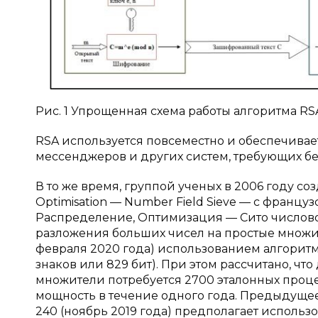
Рис. 1 Упрощенная схема работы алгоритма RS
RSA используется повсеместно и обеспечивает
мессенджеров и других систем, требующих б
В то же время, группой ученых в 2006 году созд
Optimisation — Number Field Sieve — с франц
Распределение, Оптимизация — Сито числовог
разложения больших чисел на простые множит
февраля 2020 года) использованием алгорит
знаков или 829 бит). При этом рассчитано, чт
множители потребуется 2700 эталонных процес
мощность в течение одного года. Предыдуще
240 (ноябрь 2019 года) предполагает использ