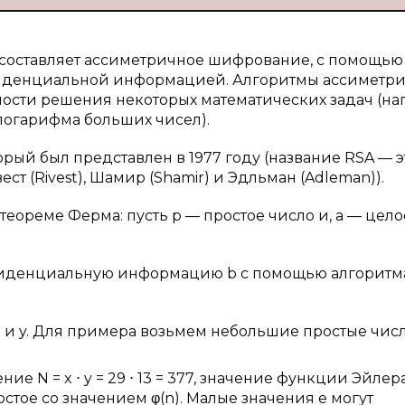
 составляет ассиметричное шифрование, с помощью
фиденциальной информацией. Алгоритмы ассиметр
ости решения некоторых математических задач (н
огарифма больших чисел).
орый был представлен в 1977 году (название RSA — э
т (Rivest), Шамир (Shamir) и Эдльман (Adleman)).
еореме Ферма: пусть p — простое число и, а — целое
нфиденциальную информацию b с помощью алгоритм
x и y. Для примера возьмем небольшие простые числ
 N = x ⋅ y = 29 ⋅ 13 = 377, значение функции Эйлера
 простое со значением φ(n). Малые значения e могут