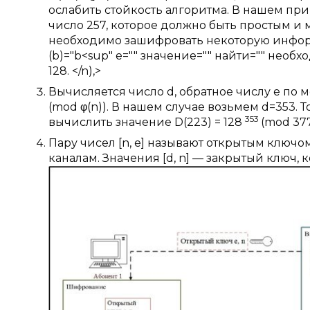
ослабить стойкость алгоритма. В нашем приме
число 257, которое должно быть простым и 
необходимо зашифровать некоторую информа
(b)="b<sup" e="" значение="" найти="" необхо
128. </n),>
Вычисляется число d, обратное числу e по м
(mod φ(n)). В нашем случае возьмем d=353. 
353
вычислить значение D(223) = 128
(mod 377
Пару чисел [n, e] называют открытым ключ
каналам. Значения [d, n] — закрытый ключ, 