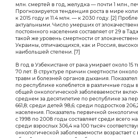
млн. смертей в год, желудка — почти 1 млн., пе
Прогнозируется тенденция роста в мире коли
к 2015 году и 11.4 млн. — к 2030 году. [2] Пр
актуальными. Число умерших от злокачественн
постоянного населения составляет от 29 в Та
такой же уровень смертности от злокачестве
Украины, отличающихся, как и Россия, высоко
наибольшей степени. [7]
В год в Узбекистане от рака умирает около 15 
70 лет. В структуре причин смертности онколог
травм и болезней органов дыхания. Показат
по республике колеблется в различные годы в 
общей онкологической заболеваемости включ
среднем за десятилетие по республике за пер
661,8; среди детей 98,6; среди подростков 206
населения. Показатель первичной онкологиче
с 1998 по 2008 годы составляет среди всего на
среди взрослых 306,4 на 100 тысяч соответст
онкологической заболеваемости возрастает с во