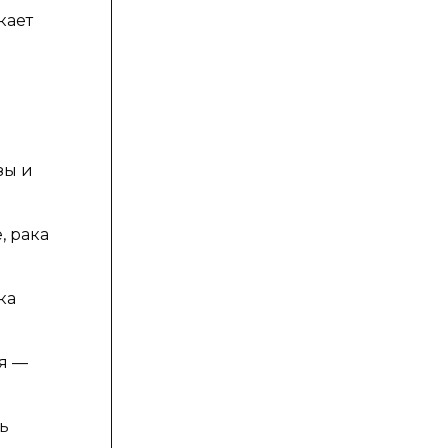
кает
зы и
, рака
ка
ия —
ь