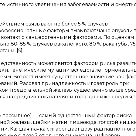
ате истинного увеличения заболеваемости и смертно
ействием связывают не более 5 % случаев
Профессиональные факторы вызывают чаше опухоли т
 контакт с канцерогенными факторами. По оценкам 
о 80–85 % случаев рака легкого. 80 % рака губы, 75
тани. [5]
едственность может явится фактором риска развит
ишки. Генетические мутации вследствие гормональн
мы. Возраст имеет существенное значение как фак
еваний. Расовая принадлежность играет роль при
 раком предстательной железы существенно выше сре
я на средних показателях и гораздо ниже среди яп
е пассивное) — самый существенный фактор риска
чной железы, шейки матки, пищевода, толстой кишки
ии. Каждая пачка сигарет дает дозу радиационного
меримо с дозой от одного снимка на цифровом