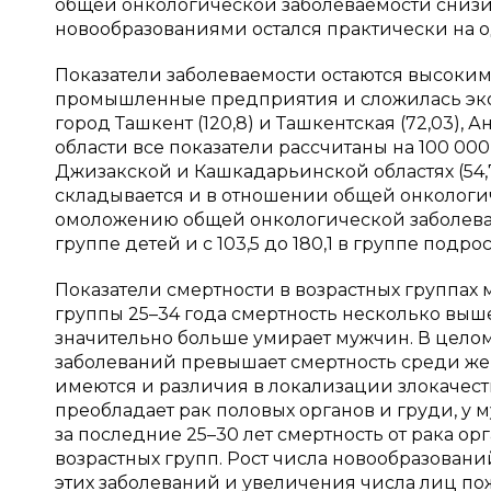
общей онкологической заболеваемости снизил
новообразованиями остался практически на од
Показатели заболеваемости остаются высоким
промышленные предприятия и сложилась эко
город Ташкент (120,8) и Ташкентская (72,03), А
области все показатели рассчитаны на 100 0
Джизакской и Кашкадарьинской областях (54,7
складывается и в отношении общей онкологи
омоложению общей онкологической заболеваемос
группе детей и с 103,5 до 180,1 в группе подрост
Показатели смертности в возрастных группах
группы 25–34 года смертность несколько выше 
значительно больше умирает мужчин. В цело
заболеваний превышает смертность среди же
имеются и различия в локализации злокачест
преобладает рак половых органов и груди, у 
за последние 25–30 лет смертность от рака о
возрастных групп. Рост числа новообразовани
этих заболеваний и увеличения числа лиц пож