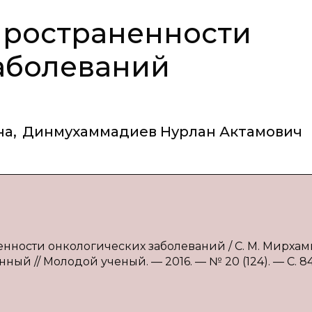
пространенности
аболеваний
на
,
Динмухаммадиев Нурлан Актамович
енности онкологических заболеваний / С. М. Мирхам
ный // Молодой ученый. — 2016. — № 20 (124). — С. 84