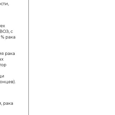
сти,
ех
ВОЗ, с
 % рака
ия рака
ых
тор
ди
онцев).
, рака