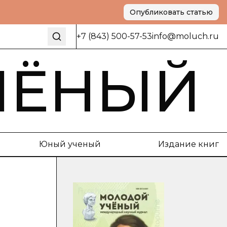
Опубликовать статью
+7 (843) 500-57-53
info@moluch.ru
ЧЁНЫЙ
Юный ученый
Издание книг