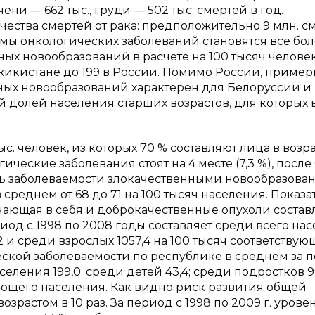
чени — 662 тыс., груди — 502 тыс. смертей в год.
чества смертей от рака: предположительно 9 млн. с
облемы онкологических заболеваний становятся все бо
ых новообразований в расчете на 100 тысяч челове
джикистане до 199 в России. Помимо России, пример
нных новообразований характерен для Белоруссии и
й долей населения старших возрастов, для которых 
тыс. человек, из которых 70 % составляют лица в возр
ические заболевания стоят на 4 месте (7,3 %), после 
ель заболеваемости злокачественными новообразов
среднем от 68 до 71 на 100 тысяч населения. Показа
ающая в себя и доброкачественные опухоли составл
иод с 1998 по 2008 годы составляет среди всего на
,2 и среди взрослых 1057,4 на 100 тысяч соответствую
ской заболеваемости по республике в среднем за 
селения 199,0; среди детей 43,4; среди подростков 9
вующего населения. Как видно риск развития общей
зрастом в 10 раз. За период с 1998 по 2009 г. урове