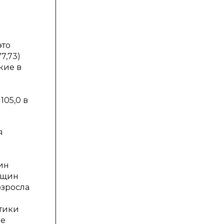
это
7,73)
кие в
105,0 в
я
ин
нщин
озросла
стики
ые