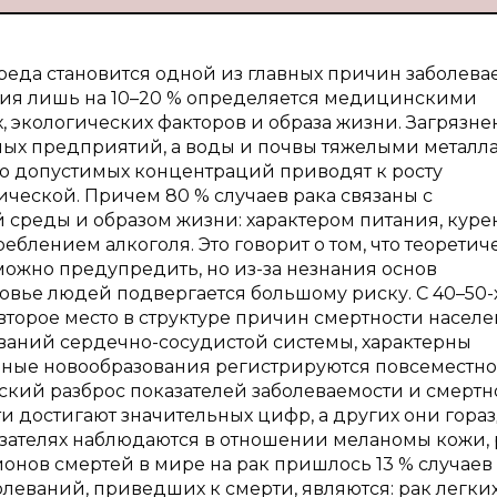
реда становится одной из главных причин заболева
ния лишь на 10–20 % определяется медицинскими
х, экологических факторов и образа жизни. Загрязн
ых предприятий, а воды и почвы тяжелыми металл
 допустимых концентраций приводят к росту
ической. Причем 80 % случаев рака связаны с
среды и образом жизни: характером питания, куре
блением алкоголя. Это говорит о том, что теоретич
ожно предупредить, но из-за незнания основ
вье людей подвергается большому риску. С 40–50-
торое место в структуре причин смертности населе
еваний сердечно-сосудистой системы, характерны
венные новообразования регистрируются повсеместно
кий разброс показателей заболеваемости и смертн
ти достигают значительных цифр, а других они гора
азателях наблюдаются в отношении меланомы кожи, 
ионов смертей в мире на рак пришлось 13 % случаев 
еваний, приведших к смерти, являются: рак легких 