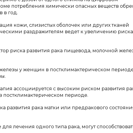
роме потребления химически опасных веществ обре
 в год.
ация кожи, слизистых оболочек или других тканей
ческими раздражителям ведет к увеличению риска
ктор риска развития рака пищевода, молочной желе
железы у женщин в постклимактерическом периоде
зы.
апия ассоциируется с высоким риском развития ра
в постклимактерическом периоде.
ска развития рака матки или предракового состоян
для лечения одного типа рака, могут способствоват