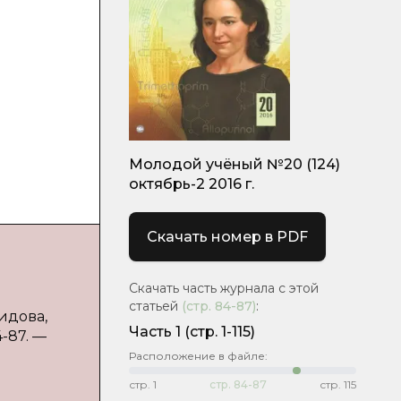
Молодой учёный №20 (124)
октябрь-2 2016 г.
Скачать номер в PDF
Скачать часть журнала с этой
статьей
(стр.
84-87
)
:
идова,
Часть 1
(стр. 1-115)
-87. —
Расположение в файле:
стр.
1
стр.
84-87
стр.
115