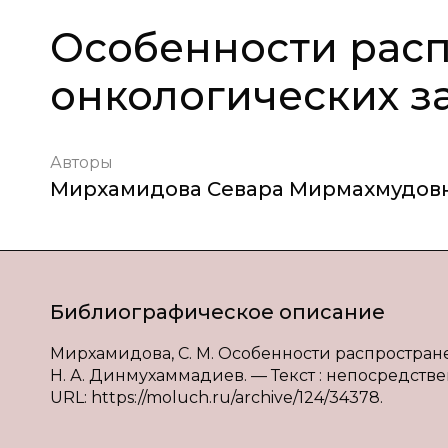
Особенности рас
онкологических з
Авторы
Мирхамидова Севара Мирмахмудов
Библиографическое описание
Мирхамидова, С. М. Особенности распростран
Н. А. Динмухаммадиев. — Текст : непосредствен
URL: https://moluch.ru/archive/124/34378.