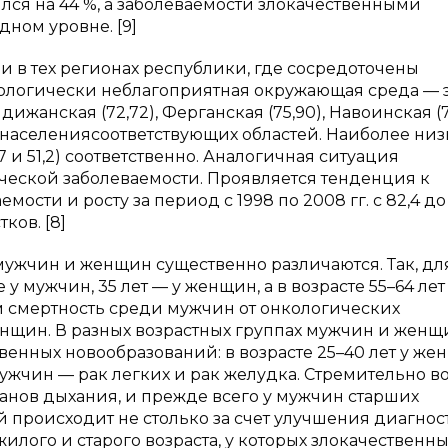
ся на 44 %, а заболеваемости злокачественными
ном уровне. [9]
и в тех регионах республики, где сосредоточены
логически неблагоприятная окружающая среда — 
ндижанская (72,72), Ферганская (75,90), Навоинская (7
00населениясоответствующих областей. Наиболее низ
 и 51,2) соответственно. Аналогичная ситуация
ческой заболеваемости. Проявляется тенденция к
ти и росту за период с 1998 по 2008 гг. с 82,4 до 
ков. [8]
 мужчин и женщин существенно различаются. Так, дл
у мужчин, 35 лет — у женщин, а в возрасте 55–64 лет
м смертность среди мужчин от онкологических
нщин. В разных возрастных группах мужчин и женщ
венных новообразований: в возрасте 25–40 лет у же
мужчин — рак легких и рак желудка. Стремительно в
рганов дыхания, и прежде всего у мужчин старших
й происходит не столько за счет улучшения диагно
илого и старого возраста, у которых злокачественн