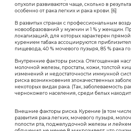
опухоли развиваются чаще, сколько в результ
особенно от рака легких и рака крови. [6]
В развитых странах с профессиональным возд
новообразований у мужчин и 1 % у женщин. 
локализаций, для которых характерен прямой
курением табака ассоциируются приблизительн
пищевода, 40 % мочевого пузыря, 85 % рака гор
Внутренние факторы риска. Отягощенная насл
молочной железы, простаты, кожи, толстой к
изменений и недостаточности иммунной систе
риска возникновения злокачественных забол
некоторых видах рака. (Так, заболеваемость
чернокожего населения, среди белых находитс
Внешние факторы риска. Курение (в том числ
развития рака легких, мочевого пузыря, моло
полости рта, поджелудочной железы и лейкем
облучения не менее 8 микрозиверт, что соиз