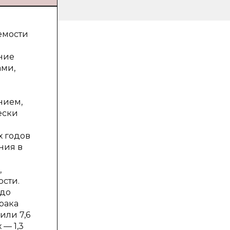
емости
ение
ами,
нием,
ески
х годов
ния в
,
ости.
здо
рака
или 7,6
— 1,3