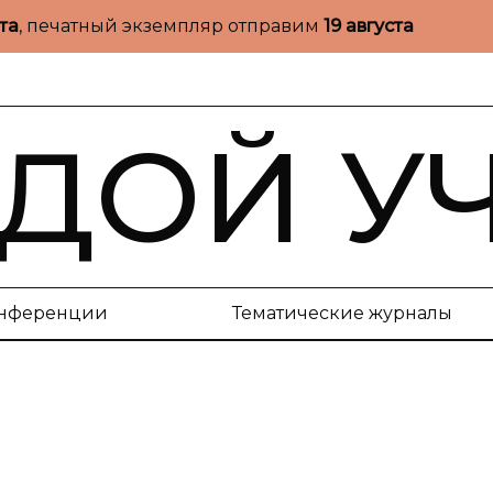
ста
, печатный экземпляр отправим
19 августа
ДОЙ У
нференции
Тематические журналы