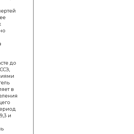
мертей
лее
к
но
в
асте до
ССЗ,
аниями
тель
яет в
селения
щего
период
9,3 и
нь