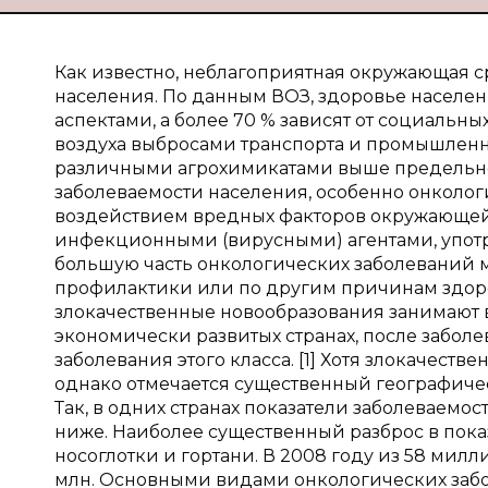
Как известно, неблагоприятная окружающая с
населения. По данным ВОЗ, здоровье населе
аспектами, а более 70 % зависят от социальны
воздуха выбросами транспорта и промышленн
различными агрохимикатами выше предельно
заболеваемости населения, особенно онколог
воздействием вредных факторов окружающей 
инфекционными (вирусными) агентами, употре
большую часть онкологических заболеваний м
профилактики или по другим причинам здоро
злокачественные новообразования занимают в
экономически развитых странах, после забол
заболевания этого класса. [1] Хотя злокачест
однако отмечается существенный географичес
Так, в одних странах показатели заболеваемос
ниже. Наиболее существенный разброс в пок
носоглотки и гортани. В 2008 году из 58 милл
млн. Основными видами онкологических забол