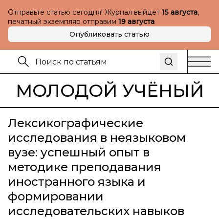
Отправьте статью сегодня! Журнал выйдет
15 августа
,
печатный экземпляр отправим
19 августа
Опубликовать статью
МОЛОДОЙ УЧЁНЫЙ
Лексикографические
исследования в неязыковом
вузе: успешный опыт в
методике преподавания
иностранного языка и
формировании
исследовательских навыков