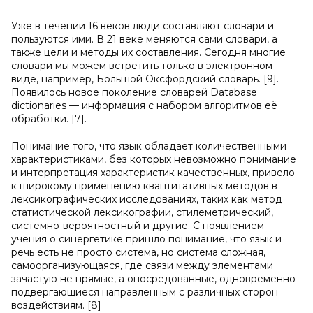
Уже в течении 16 веков люди составляют словари и
пользуются ими. В 21 веке меняются сами словари, а
также цели и методы их составления. Сегодня многие
словари мы можем встретить только в электронном
виде, например, Большой Оксфордский словарь. [9].
Появилось новое поколение словарей Database
dictionaries — информация с набором алгоритмов её
обработки. [7].
Понимание того, что язык обладает количественными
характеристиками, без которых невозможно понимание
и интерпретация характеристик качественных, привело
к широкому применению квантитативных методов в
лексикографических исследованиях, таких как метод
статистической лексикографии, стилеметрический,
системно-вероятностный и другие. С появлением
учения о синергетике пришло понимание, что язык и
речь есть не просто система, но система сложная,
самоорганизующаяся, где связи между элементами
зачастую не прямые, а опосредованные, одновременно
подвергающиеся направленным с различных сторон
воздействиям. [8]