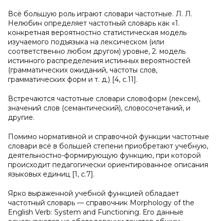
Всё большую роль играют словари частотные. Л. Л.
Нелюбин определяет частотный словарь как «1.
конкретная вероятностно статистическая модель
изучаемого подъязыка на лексическом (или
соответственно любом другом) уровне, 2. модель
истинного распределения истинных вероятностей
(грамматических ожиданий, частоты слов,
грамматических форм и т. д.) [4, с.11].
Встречаются частотные словари словоформ (лексем),
значений слов (семантический), словосочетаний, и
другие.
Помимо нормативной и справочной функции частотные
словари всё в большей степени приобретают учебную,
деятельностно-формирующую функцию, при которой
происходит педагогически ориентированное описания
языковых единиц [1, с.7].
Ярко выраженной учебной функцией обладает
частотный словарь — справочник Morphology of the
English Verb: System and Functioning. Его данные