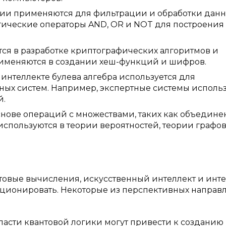
ции применяются для фильтрации и обработки данн
гические операторы AND, OR и NOT для построения
ся в разработке криптографических алгоритмов и
рименяются в создании хеш-функций и шифров.
интеллекте булева алгебра используется для
ных систем. Например, экспертные системы исполь
й.
снове операций с множествами, таких как объедине
спользуются в теории вероятностей, теории графов
нтовые вычисления, искусственный интеллект и инт
люционировать. Некоторые из перспективных направ
бласти квантовой логики могут привести к созданию