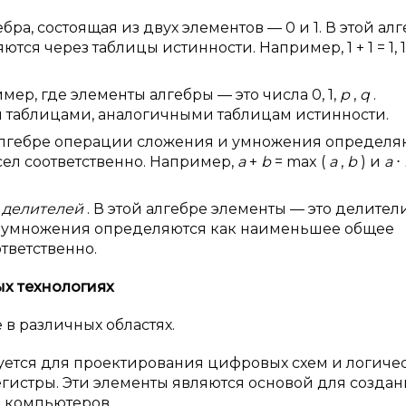
ра, состоящая из двух элементов — 0 и 1. В этой ал
 через таблицы истинности. Например, 1 + 1 = 1, 1 
мер, где элементы алгебры — это числа 0, 1,
p
,
q
.
 таблицами, аналогичными таблицам истинности.
алгебре операции сложения и умножения определя
ел соответственно. Например,
a
+
b
= max (
a
,
b
) и
a
⋅
 делителей
. В этой алгебре элементы — это делител
и умножения определяются как наименьшее общее
тветственно.
х технологиях
в различных областях.
зуется для проектирования цифровых схем и логиче
регистры. Эти элементы являются основой для созда
в компьютеров.