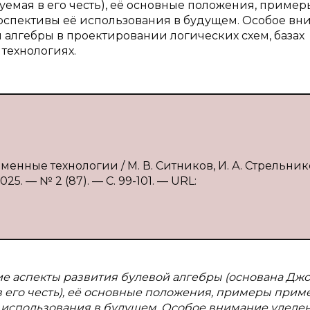
емая в его честь), её основные положения, пример
ерспективы её использования в будущем. Особое в
алгебры в проектировании логических схем, базах
технологиях.
еменные технологии / М. В. Ситников, И. А. Стрельник
5. — № 2 (87). — С. 99-101. — URL:
ие аспекты развития булевой алгебры (основана Д
 в его честь), её основные положения, примеры при
ё использования в будущем. Особое внимание уделе