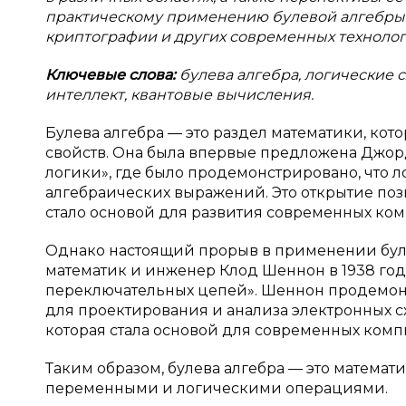
практическому применению булевой алгебры в
криптографии и других современных технолог
Ключевые слова:
булева алгебра, логические 
интеллект, квантовые вычисления.
Булева алгебра — это раздел математики, ко
свойств. Она была впервые предложена Джорд
логики», где было продемонстрировано, что 
алгебраических выражений. Это открытие по
стало основой для развития современных ком
Однако настоящий прорыв в применении буле
математик и инженер Клод Шеннон в 1938 год
переключательных цепей». Шеннон продемонст
для проектирования и анализа электронных с
которая стала основой для современных комп
Таким образом, булева алгебра — это математ
переменными и логическими операциями.