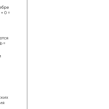
гебре
+ 0 =
ются
b
=
и
ских
ния