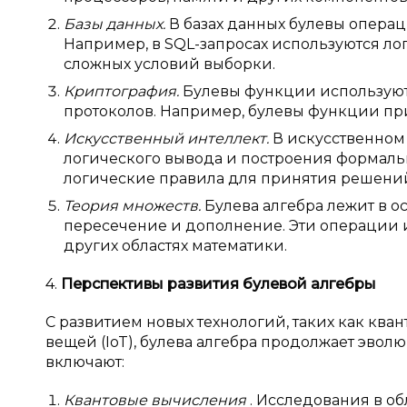
Базы данных.
В базах данных булевы опера
Например, в SQL-запросах используются ло
сложных условий выборки.
Криптография.
Булевы функции используют
протоколов. Например, булевы функции п
Искусственный интеллект.
В искусственном 
логического вывода и построения формаль
логические правила для принятия решени
Теория множеств.
Булева алгебра лежит в о
пересечение и дополнение. Эти операции и
других областях математики.
4.
Перспективы развития булевой алгебры
С развитием новых технологий, таких как ква
вещей (IoT), булева алгебра продолжает эво
включают:
Квантовые вычисления
. Исследования в о