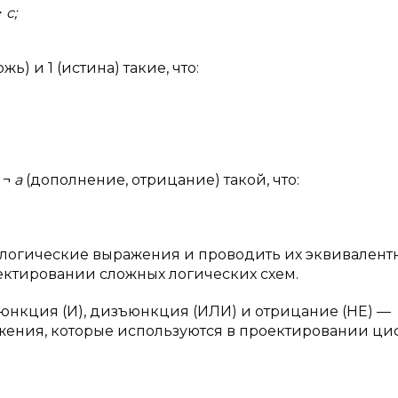
⋅
c;
жь) и 1 (истина) такие, что:
 ¬
a
(дополнение, отрицание) такой, что:
 логические выражения и проводить их эквивалент
ектировании сложных логических схем.
нкция (И), дизъюнкция (ИЛИ) и отрицание (НЕ) —
жения, которые используются в проектировании ц