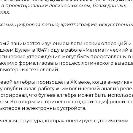
 проектировании логических схем, базах данных,
иях.
схемы, цифровая логика, криптография, искусственн
торый занимается изучением логических операций и
жем Булем в 1847 году в работе «Математический 
логические утверждения могут быть представлены в
зволило формализовать процесс логического вывода
пьютерных технологий.
вой алгебры произошёл в XX веке, когда америка
у опубликовал работу «Символический анализ реле
рировал, что булева алгебра может быть использо
хем. Это открытие привело к созданию цифровой ло
ьютеров и электронных устройств.
ическая структура, которая оперирует с двоичными