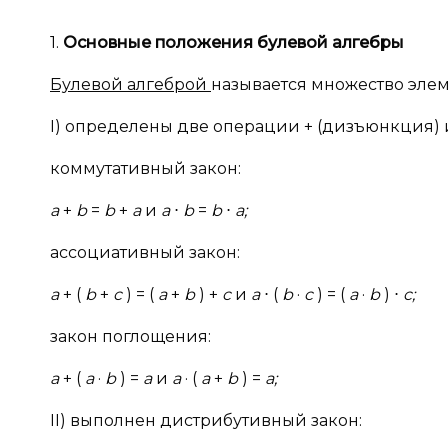
1.
Основные положения булевой алгебры
Булевой алгеброй
называется множество эле
I) определены две операции + (дизъюнкция) и
коммутативный закон:
a
+
b
=
b
+
a
и
a
⋅
b
=
b
⋅
a;
ассоциативный закон:
a
+ (
b
+
c
) = (
a
+
b
) +
c
и
a
⋅ (
b
·
c
) = (
a
·
b
) ⋅
c;
закон поглощения:
a
+ (
a
·
b
) =
a
и
a
· (
a
+
b
) =
a;
II) выполнен дистрибутивный закон: