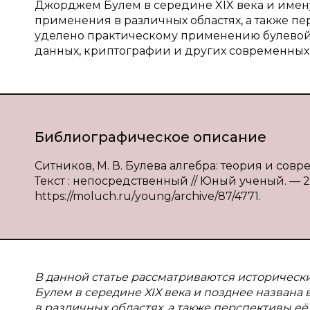
Джорджем Булем в середине XIX века и имену
применения в различных областях, а также п
уделено практическому применению булевой 
данных, криптографии и других современных 
Библиографическое описание
Ситников, М. В. Булева алгебра: теория и совр
Текст : непосредственный // Юный ученый. — 202
https://moluch.ru/young/archive/87/4771.
В данной статье рассматриваются историческ
Булем в середине XIX века и позднее названа
в различных областях, а также перспективы е