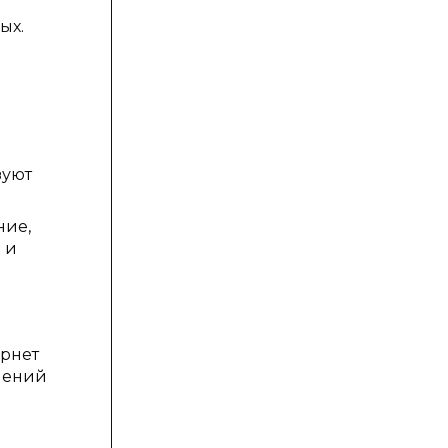
ых.
зуют
ние,
 и
ернет
лений