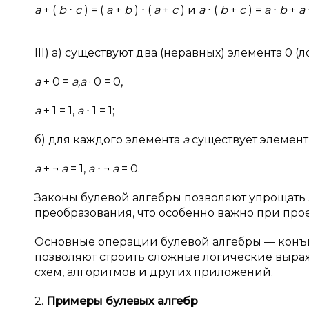
a
+ (
b
⋅
c
) = (
a
+
b
) ⋅ (
a
+
c
) и
a
⋅ (
b
+
c
) =
a
⋅
b
+
a
III) а) существуют два (неравных) элемента 0 (ло
a
+ 0 =
a,a
· 0 = 0,
a
+ 1 = 1,
a
⋅ 1 = 1;
б) для каждого элемента
a
существует элемент
a
+ ¬
a
= 1,
a
⋅ ¬
a
= 0.
Законы булевой алгебры позволяют упрощать
преобразования, что особенно важно при про
Основные операции булевой алгебры — конъю
позволяют строить сложные логические выра
схем, алгоритмов и других приложений.
2.
Примеры булевых алгебр