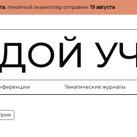
ста
, печатный экземпляр отправим
19 августа
ДОЙ У
нференции
Тематические журналы
трия