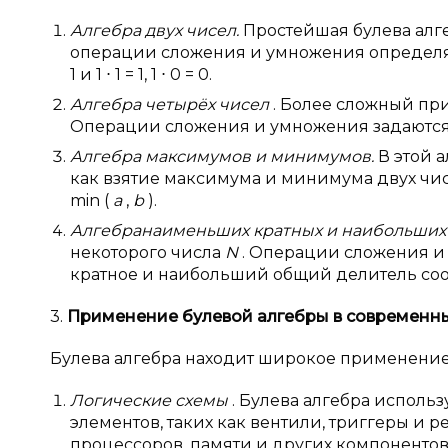
Алгебра двух чисел.
Простейшая булева алгеб
операции сложения и умножения определяются
1 и 1 ⋅ 1 = 1, 1 ⋅ 0 = 0.
Алгебра четырёх чисел
. Более сложный при
Операции сложения и умножения задаются
Алгебра максимумов и минимумов.
В этой 
как взятие максимума и минимума двух чис
min (
a
,
b
).
Алгебранаименьших кратных и наибольших
некоторого числа
N
. Операции сложения 
кратное и наибольший общий делитель соо
3.
Применение булевой алгебры в
современны
Булева алгебра находит широкое применение 
Логические схемы
. Булева алгебра исполь
элементов, таких как вентили, триггеры и 
процессоров, памяти и других компоненто