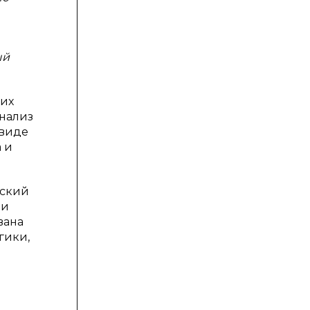
ый
 их
анализ
 виде
 и
нский
 и
вана
гики,