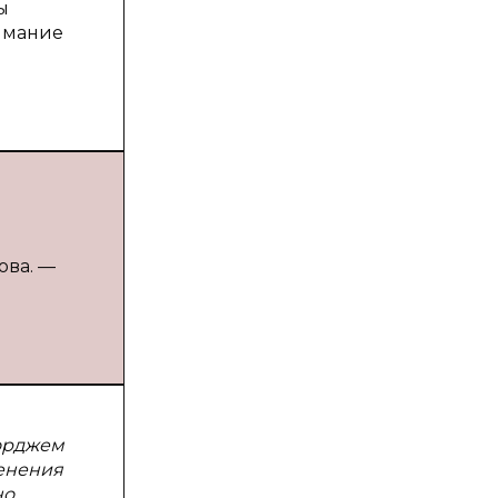
ы
нимание
ова. —
жорджем
менения
но