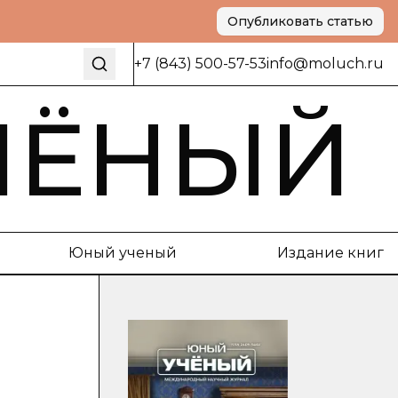
Опубликовать статью
+7 (843) 500-57-53
info@moluch.ru
ЧЁНЫЙ
Юный ученый
Издание книг