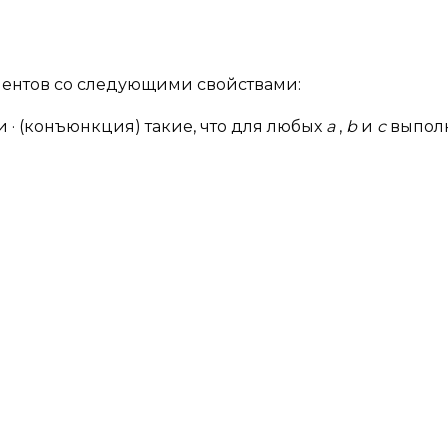
ментов со следующими свойствами:
 · (конъюнкция) такие, что для любых
a
,
b
и
c
выпол