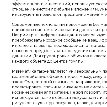
эффективности инвестиций, используются со
отношение чистой прибыли к вложениям, умно
инструменты позволяют предпринимателям э
Современные технологии невозможны без мат
поисковых систем, шифрования данных и про
Например, в шифровании данных используютс
преобразовать исходное сообщение в зашифр
интеллект также полностью зависят от матема
позволяет предсказывать поведение системы
данными. Для группировки объектов в класт
каждого объекта до центра группы.
Математика также является универсальным 
взаимодействие объектов через массу, силу и
закон Ома, который связывает напряжение, т
проектировать сложные инженерные системы,
космическими аппаратами. Не зря говорят, что
используется даже в области искусства и ди
рисунков, скульптур, рисунков, также для ар