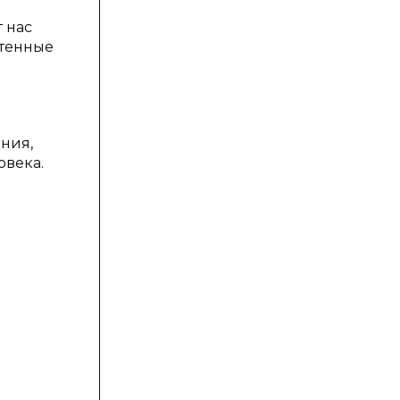
 нас
етенные
ния,
овека.