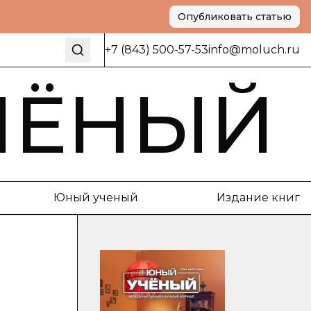
Опубликовать статью
+7 (843) 500-57-53
info@moluch.ru
ЧЁНЫЙ
Юный ученый
Издание книг