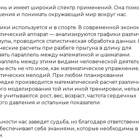
нь и имеет широкий спектр применений. Она помо
шения и понимать окружающий мир вокруг нас.
ики используется и в спорте. В современной эконо
атический аппарат — анализируются графики разли
улы, проводится статистическая обработка данных. 
ические расчеты при разбеге прыгуна в длину для
зять параллель между математикой и шахматами.
раллель между этими видами человеческой деятель
 есть не что иное, как математическое упражнение,
матических мелодий. При любом планировании
орядке производится математический расчет различ
ого моделирования той или иной тренировки, нель
 учитываются: рост, вес, возраст, частота сердечных
ого давления и остальные показатели.
ьности нас заведет судьба, но благодаря ответствен
еспечивает себя знаниями, которые необходимы в
и.