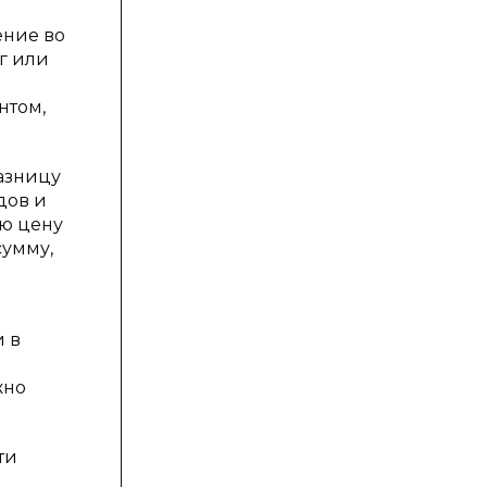
ение во
г или
нтом,
азницу
дов и
ую цену
сумму,
и в
жно
ти
а