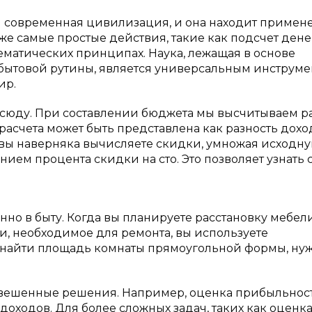
ся современная цивилизация, и она находит примен
же самые простые действия, такие как подсчет дене
матических принципах. Наука, лежащая в основе
 бытовой рутины, является универсальным инструме
ир.
сюду. При составлении бюджета мы высчитываем р
расчета может быть представлена как разность дохо
о вы наверняка вычисляете скидки, умножая исходн
ием процента скидки на сто. Это позволяет узнать 
нно в быту. Когда вы планируете расстановку мебел
и, необходимое для ремонта, вы используете
 найти площадь комнаты прямоугольной формы, ну
звешенные решения. Например, оценка прибыльнос
доходов. Для более сложных задач, таких как оценк