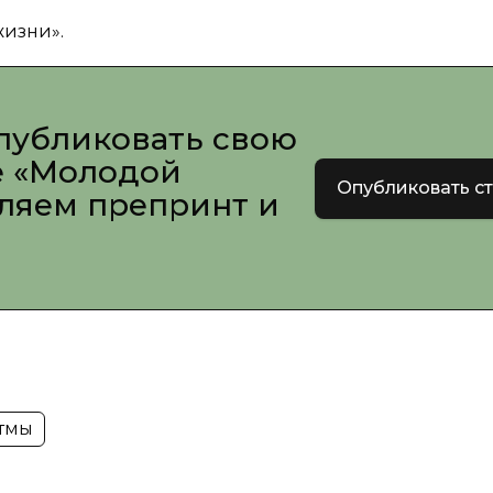
жизни».
публиковать свою
е «Молодой
Опубликовать с
вляем препринт и
тмы