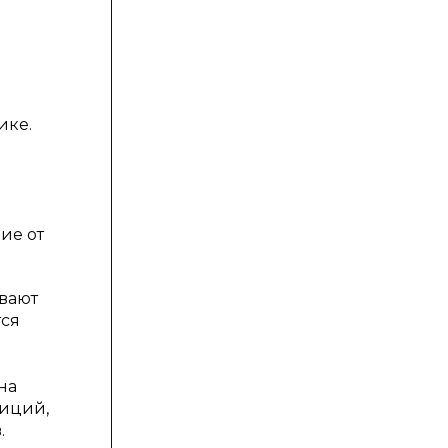
ике.
ие от
вают
тся
на
зиций,
.