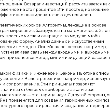
отношения. Возврат инвестиций рассчитывается как
женное на сто процентов. Эти простые, но мощные
ффективно планировать свою деятельность.
ематических основ. Алгоритмы, лежащие в основе
граммирования, базируются на математической лог
я простые числа и операции по модулю, чтобы
ованную форму. Анализ данных и искусственный
тических методов. Линейная регрессия, например,
, устанавливая связь между входными и выходными
еры применяется метод, минимизирующий расстоян
языком физики и инженерии. Законы Ньютона описы
 ускорение. В электротехнике, например, используе
ок и сопротивление. Эти принципы позволяют
 начиная от бытовых приборов и заканчивая
 математика — это царица наук. С другой стороны, о
зайна применятся для создания гармоничных компо
хитектурного проектирования и создания интерьеров