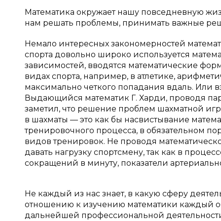
Математика окружает нашу повседневную жиз
нам решать проблемы, принимать важные ре
Немало интересных закономерностей математ
спорта довольно широко используется матем
зависимостей, вводятся математические форм
видах спорта, например, в атлетике, арифмет
максимально четкого попадания вдаль. Или в
Выдающийся математик Г. Харди, проводя па
заметил, что решение проблем шахматной игры
в шахматы — это как бы насвистывание мате
тренировочного процесса, в обязательном п
видов тренировок. Не проводя математическ
давать нагрузку спортсмену, так как в процессе
сокращений в минуту, показатели артериальн
Не каждый из нас знает, в какую сферу деятел
отношению к изучению математики каждый об
дальнейшей профессиональной деятельност