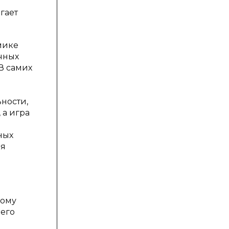
гает
мике
чных
В самих
ности,
 а игра
ных
зя
ному
 его