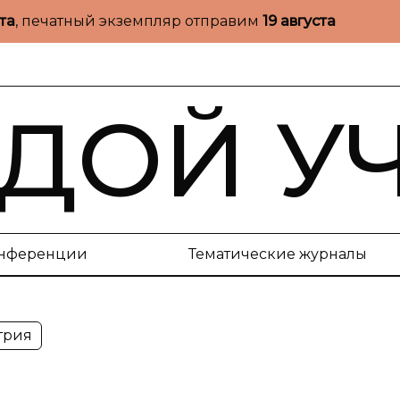
ста
, печатный экземпляр отправим
19 августа
ДОЙ У
нференции
Тематические журналы
трия