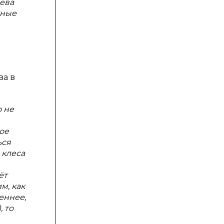
лева
жные
ва в
 не
ое
ься
 клеса
ёт
м, как
еннее,
, то