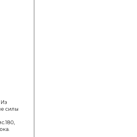
 Из
ие силы
с.180,
ока.