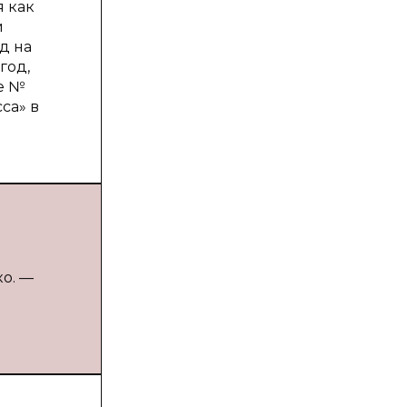
я как
и
д на
год,
е №
са» в
ко. —