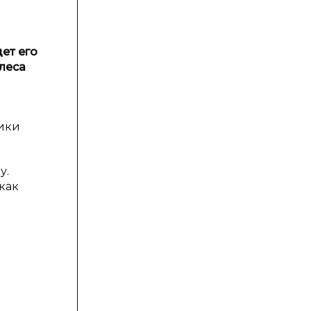
ет его
леса
зики
у.
как