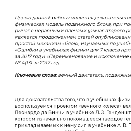
Целью данной работы является доказательство 
физическая модель подвижного блока, при п
рычаг с
неравными плечами (рычаг второго ро
является продолжением статей опубликованн
простой механизм «блок», изучаемый по учебн
«Ошибки в
учебниках физики для 7 класса пр
за 2017 год и «Переименование и
исключение 
№
4(13) за 2017 год.
Ключевые слова:
вечный двигатель, подвижный
Для доказательства того, что в учебниках физ
воспользуемся проектом «вечного колеса» ве
Леонардо да Винчи в учебнике Л. Э. Генденш
котором изначально покоившееся твёрдое тел
прикладываемых к нему сил в учебнике А. В. 