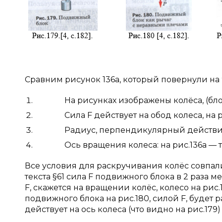
Сравним рисунок 136а, который повернули на 9
На рисунках изображены колёса, (блок, 
Сила F действует на обод колеса, на рис.1
Радиус, перпендикулярный действию силы
Ось вращения колеса: на рис.136а — точк
Все условия для раскручивания колёс совпал
текста §61 сила F подвижного блока в 2 раза м
F, скажется на вращении колёс, колесо на рис.
подвижного блока на рис.180, силой F, будет р
действует на ось колеса (что видно на рис.17