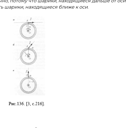
чно, потому что шарики, находящиеся дальше от оси
ь шарики, находящиеся ближе к
оси
.