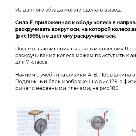
Из данного абзаца можно сделать вывод:
Сила
F
,
приложенная к
ободу колеса в
направ
раскручивать вокруг оси, на которой колесо з
(рис.136б), не даст ему раскручиваться.
После ознакомления с «вечным колесом» Ле
раскручивания колеса можем приступить к а
для 7 класса.
Начнём с учебника физики А. В. Пёрышкина в 
Подвижный блок изображен на рис.179, а физ
рычаг с неравными плечами, на рис.180.