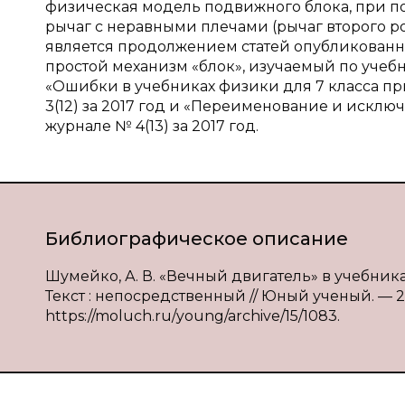
физическая модель подвижного блока, при по
рычаг с неравными плечами (рычаг второго р
является продолжением статей опубликованн
простой механизм «блок», изучаемый по учебни
«Ошибки в учебниках физики для 7 класса п
3(12) за 2017 год и «Переименование и исклю
журнале № 4(13) за 2017 год.
Библиографическое описание
Шумейко, А. В. «Вечный двигатель» в учебниках
Текст : непосредственный // Юный ученый. — 2018
https://moluch.ru/young/archive/15/1083.