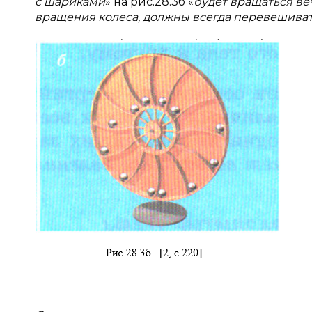
с
шариками
» на рис.28.3б «
будет вращаться ве
вращения колеса, должны всегда перевешиват