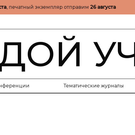
ста
, печатный экземпляр отправим
26 августа
ДОЙ У
нференции
Тематические журналы