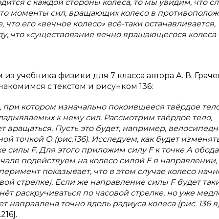
дится с
каждой стороны колеса, то мы
увидим, что с
что моменты сил, вращающих колесо в
противополо
, что его «вечное колесо» всё-таки останавливается,
у, что «существование вечно вращающегося колеса
з учебника физики для 7 класса автора А. В. Граче
знакомимся с текстом и рисунком 136:
 при котором изначально покоившееся твёрдое тело
кладывваемых к
нему сил. Рассмотрим твёрдое тело,
т вращаться. Пусть это будет, например, велосипедн
ой точкой О (рис.136). Исследуем, как будет изменят
же силы
F
. Для этого приложим силу
F
к точке А
обода
ачале подействуем на колесо силой
F
в направлении,
сперимент показывает, что в
этом случае колесо начн
овой стрелке). Если же направление силы
F
будет таки
чнёт раскручиваться по часовой стрелке, но уже медл
ет направлена точно вдоль радиуса колеса (рис. 136 в)
.216].