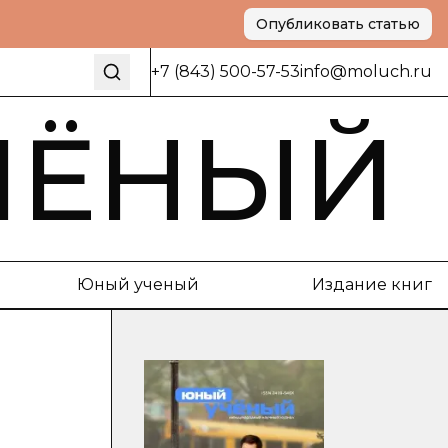
Опубликовать статью
+7 (843) 500-57-53
info@moluch.ru
ЧЁНЫЙ
Юный ученый
Издание книг