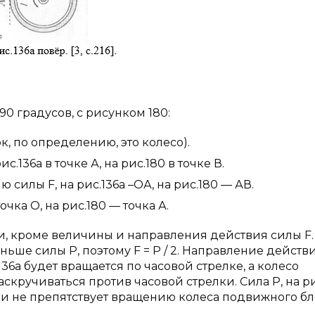
0 градусов, с рисунком 180:
по определению, это колесо).
36а в точке А, на рис.180 в точке В.
 F, на рис.136а –ОА, на рис.180 — АВ.
а О, на рис.180 — точка А.
и, кроме величины и направления действия силы F.
еньше силы Р, поэтому F = Р / 2. Направление действ
136а будет вращается по часовой стрелке, а колесо
аскручиваться против часовой стрелки. Сила Р, на ри
9) и не препятствует вращению колеса подвижного бл