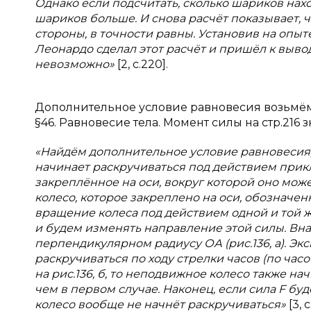
Однако если подсчитать, сколько шариков нахо
шариков больше. И
снова расчёт показывает, 
стороны, в
точности равны. Установив на опыте
Леонардо сделал этот расчёт и
пришёл к
вывод
невозможно»
[2, с.220].
Дополнительное условие равновесия возьмём и
§46. Равновесие тела. Момент силы на стр.216 
«Найдём дополнительное условие равновесия,
начинает раскручиваться под действием при
закреплённое на оси, вокруг которой оно може
колесо, которое закреплено на оси, обозначенн
вращение колеса под действием одной и
той 
и
будем изменять направление этой силы. Вн
перпендикулярном радиусу ОА (рис.136, а). Эк
раскручиваться по ходу стрелки часов (по час
на рис.136, б, то неподвижное колесо также на
чем в
первом случае.
Наконец, если сила
F
буд
колесо вообще не начнёт раскручиваться»
[3, c