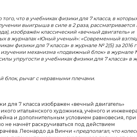
того, что в
учебниках физики для 7 класса, в
которы
олучении выигрыша в
силе в 2 раза, рассматривается 
да), изображён классический «вечный двигатель» и
ых в
журналах «Юный ученый»: «Современный взгля
икам физики для 7 класса» в
журнале №
2(5) за 2016 г
и изучении механизма «подвижный блок» в
журнале
силы упругости в
учебниках физики для 7 класса» в
ж
 блок, рычаг с
неравными плечами.
ики для 7 класса изображен «вечный двигатель»
ликого итальянского художника, учёного и инженер
тейна и дополнительным условием равновесия, при
о не начнёт раскручиваться под действием
Грачёва. Леонардо да Винчи «
предполагал, что колес