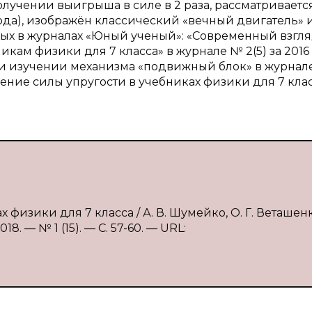
лучении выигрыша в силе в 2 раза, рассматриваетс
ода), изображён классический «вечный двигатель» 
ых в журналах «Юный ученый»: «Современный взгля
кам физики для 7 класса» в журнале № 2(5) за 2016 
ри изучении механизма «подвижный блок» в журнал
чение силы упругости в учебниках физики для 7 клас
 физики для 7 класса / А. В. Шумейко, О. Г. Веташен
. — № 1 (15). — С. 57-60. — URL: