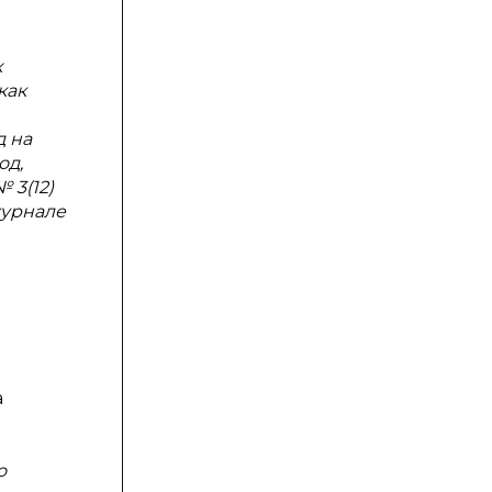
х
как
д на
од,
 №
3(12)
урнале
а
о