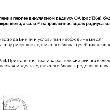
лении
перпендикулярном радиусу ОА (рис.136а), буд
акреплено, а
сила
F
, направленная вдоль радиуса ко
онардо да Винчи и условиями необходимыми для
нализу рисунков подвижного блока в учебниках фи
§61. Применение правила равновесия рычага к блок
ическая модель подвижного блока, представленная 