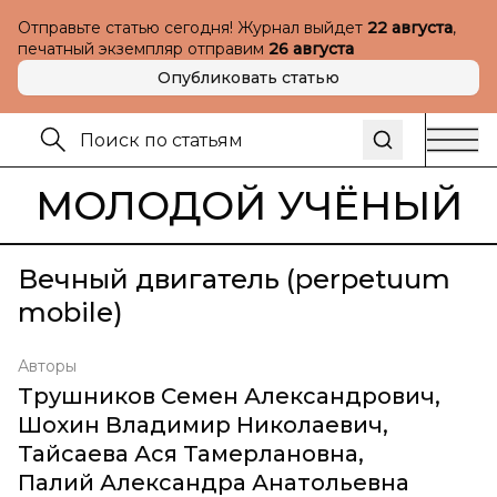
Отправьте статью сегодня! Журнал выйдет
22 августа
,
печатный экземпляр отправим
26 августа
Опубликовать статью
МОЛОДОЙ УЧЁНЫЙ
Вечный двигатель (perpetuum
mobile)
Авторы
Трушников Семен Александрович
,
Шохин Владимир Николаевич
,
Тайсаева Ася Тамерлановна
,
Палий Александра Анатольевна