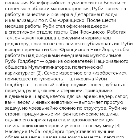
окончания Калифорнийского университета Беркли со
степенью в области машиностроения, Руби пошел на
работу в качестве инженера в Департамент воды
и канализации по г. Сан-Франциско. После шести
месяцев работы Руби стал офис-менеджером
в спортивном отделе газеты Сан-Франциско. Работая
там, он начал показывать рисунки и карикатуры
редактору, пока он не согласился опубликовать их. Руби
вскоре переехал из Сан-Франциско в Нью-Йорк, чтобы
работать над рисунками ежедневных мультфильмов.
Руби Голдберг — один из основателей Национального
общества Мультипликаторов, политический
карикатурист [2]. Самое известное его «изобретение»,
принесшее популярность — штуковина Руби
Голдберга — сложный набор оружия, колес, зубчатых
передач, ручек, чашек и стержней, приводимых
в движение, шаров, клеток для канареек, ведер, сапог,
ванн, весел и живых животных — выполняет простую
задачу, но чрезвычайно сложно по структуре. Руби не
строил, придуманные им, фантастические машины,
однако его карикатуры стали вдохновением для
начинающих инженеров и ученых по всему миру [3].
Наследие Руба Голдберга представляет лучшие
образцы в мире инноваций, юмора и нестандартного