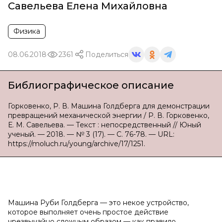
Савельева Елена Михайловна
Физика
08.06.2018
2361
Поделиться
Библиографическое описание
Горковенко, Р. В. Машина Голдберга для демонстрации
превращений механической энергии / Р. В. Горковенко,
Е. М. Савельева. — Текст : непосредственный // Юный
ученый. — 2018. — № 3 (17). — С. 76-78. — URL:
https://moluch.ru/young/archive/17/1251.
Машина Руби Голдберга — это некое устройство,
которое выполняет очень простое действие
чрезвычайно сложным образом — как правило,