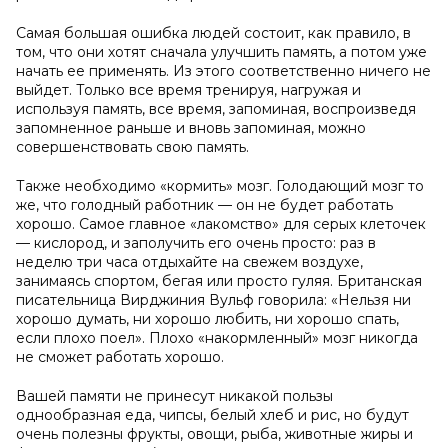
Самая большая ошибка людей состоит, как правило, в
том, что они хотят сначала улучшить память, а потом уже
начать ее применять. Из этого соответственно ничего не
выйдет. Только все время тренируя, нагружая и
используя память, все время, запоминая, воспроизведя
запомненное раньше и вновь запоминая, можно
совершенствовать свою память.
Также необходимо «кормить» мозг. Голодающий мозг то
же, что голодный работник — он не будет работать
хорошо. Самое главное «лакомство» для серых клеточек
— кислород, и заполучить его очень просто: раз в
неделю три часа отдыхайте на свежем воздухе,
занимаясь спортом, бегая или просто гуляя. Британская
писательница Вирджиния Вульф говорила: «Нельзя ни
хорошо думать, ни хорошо любить, ни хорошо спать,
если плохо поел». Плохо «накормленный» мозг никогда
не сможет работать хорошо.
Вашей памяти не принесут никакой пользы
однообразная еда, чипсы, белый хлеб и рис, но будут
очень полезны фрукты, овощи, рыба, животные жиры и