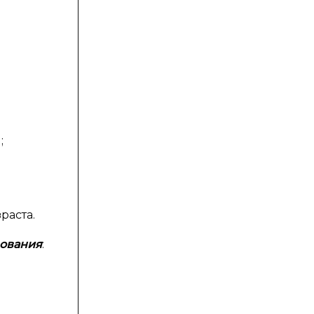
;
раста.
ования
: