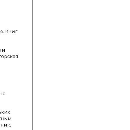
е. Книг
ти
торская
жно
ьких
етным
ьник,