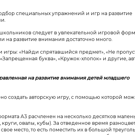
подбор специальных упражнений и игр на развитие
и.
школьников следует в увлекательной игровой форм
и на развитие внимания достаточно много.
 игры: «Найди спрятавшийся предмет», «Не пропус
«Запрещенная буква», «Кружок-хлопок» и другие, ав
аправленная на развитие внимания детей младшего
ено создать авторскую игру, с помощью которой мо
формата А3 расчленен на несколько десятков мален
 круги, овалы, кубы). За отведенное время разноцв
вое место, то есть поместить их в большой треугол