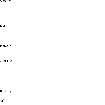
 место
ики
нилась
оты по
ания у
пой