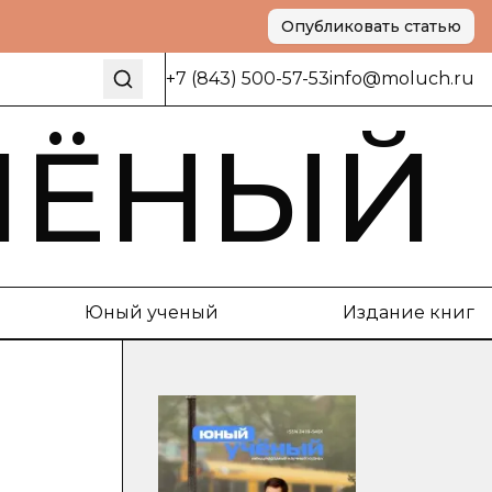
Опубликовать статью
+7 (843) 500-57-53
info@moluch.ru
ЧЁНЫЙ
Юный ученый
Издание книг