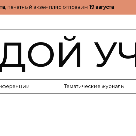
ста
, печатный экземпляр отправим
19 августа
ДОЙ У
нференции
Тематические журналы