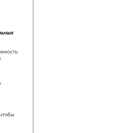
льных
аемость
х
о
 чтобы