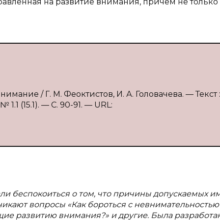
правленная на развитие внимания, причем не только
имание / Г. М. Феоктистов, И. А. Головачева. — Текст 
1 (15.1). — С. 90-91. — URL:
и беспокоиться о том, что причины допускаемых и
никают вопросы «Как бороться с невнимательностью?
ие развитию внимания?» и другие. Была разработа