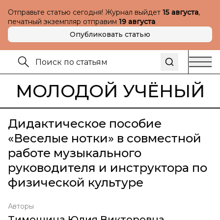
Отправьте статью сегодня! Журнал выйдет
15 августа
,
печатный экземпляр отправим
19 августа
Опубликовать статью
МОЛОДОЙ УЧЁНЫЙ
Дидактическое пособие
«Веселые нотки» в совместной
работе музыкального
руководителя и инструктора по
физической культуре
Авторы
Тимошина Юлия Викторовна
,