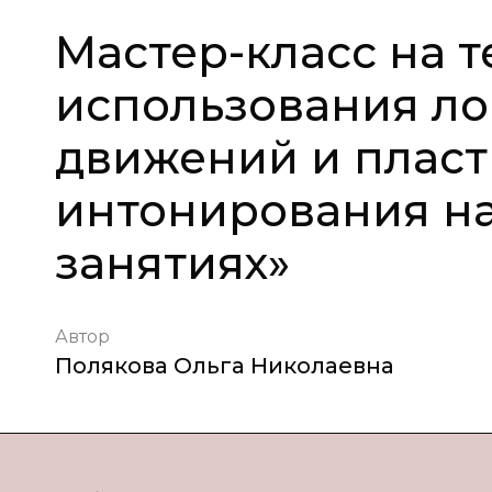
Мастер-класс на т
использования л
движений и пласт
интонирования н
занятиях»
Автор
Полякова Ольга Николаевна