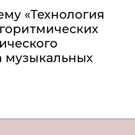
ему «Технология
огоритмических
ического
а музыкальных