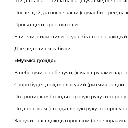
Щи да каша — пища наша, (стучат медленно, че
После щей, да после каши (стучат быстрее, на
Просят дети простокваши.
Ели-ели, пили-пили (стучат быстро на каждый 
Две недели сыты были.
«Музыка дождя»
В небе тучи, в небе тучи, (качают руками над г
Скоро будет дождь плакучий (ритмично двига
По тропинкам (отводят правую руку в сторон
По дорожкам (отводят левую руку в сторону 
Застучит наш дождь горошком (переворачиваю