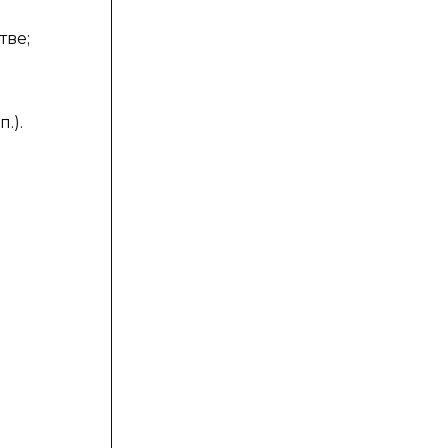
тве;
.).