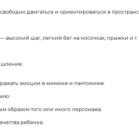
вободно двигаться и ориентироваться в пространс
высокий шаг, легкий бег на носочках, прыжки и т. п
ышление;
ыражать эмоции в мимике и пантомиме.
зию:
ным образом того или иного персонажа.
ачества ребенка: