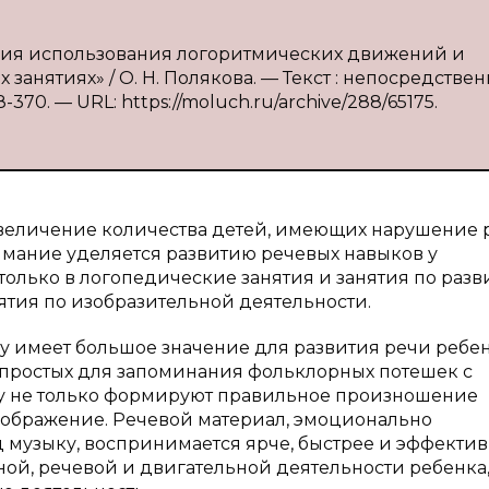
ология использования логоритмических движений и
анятиях» / О. Н. Полякова. — Текст : непосредствен
370. — URL: https://moluch.ru/archive/288/65175.
увеличение количества детей, имеющих нарушение р
мание уделяется развитию речевых навыков у
олько в логопедические занятия и занятия по раз
нятия по изобразительной деятельности.
у имеет большое значение для развития речи ребен
 простых для запоминания фольклорных потешек с
ку не только формируют правильное произношение
воображение. Речевой материал, эмоционально
узыку, воспринимается ярче, быстрее и эффектив
ой, речевой и двигательной деятельности ребенка