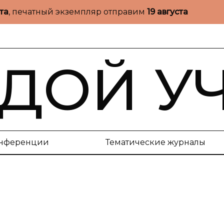
ста
, печатный экземпляр отправим
19 августа
ДОЙ У
нференции
Тематические журналы