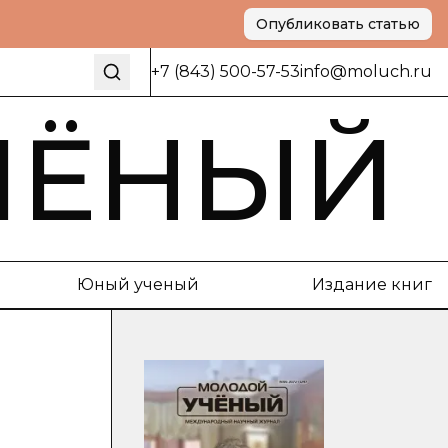
Опубликовать статью
+7 (843) 500-57-53
info@moluch.ru
ЧЁНЫЙ
Юный ученый
Издание книг