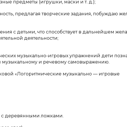
зные предметы (игрушки, маски и т. д.);
ность, предлагая творческие задания, побуждаю же
ения с детьми, что способствует в дальнейшем жел
оятельной деятельности;
ических музыкально-игровых упражнений дети позн
ся музыкальному и речевому самовыражению.
даковой «Логоритмические музыкально — игровые
же с деревянными ложками.