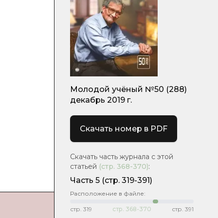
Молодой учёный №50 (288)
декабрь 2019 г.
Скачать номер в PDF
Скачать часть журнала с этой
статьей
(стр.
368-370
)
:
Часть 5
(стр. 319-391)
Расположение в файле:
стр.
319
стр.
368-370
стр.
391