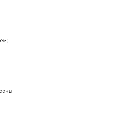
ем;
ороны