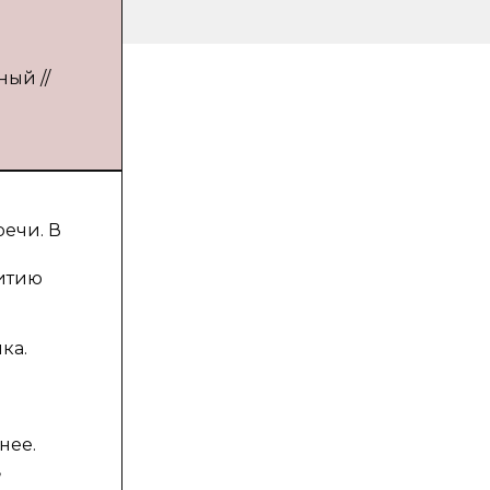
ный //
ечи. В
витию
ка.
нее.
,