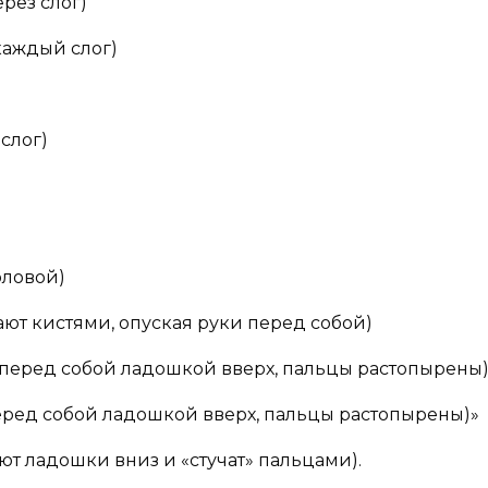
рез слог)
 каждый слог)
слог)
оловой)
ют кистями, опуская руки перед собой)
у перед собой ладошкой вверх, пальцы растопырены
перед собой ладошкой вверх, пальцы растопырены)»
т ладошки вниз и «стучат» пальцами).