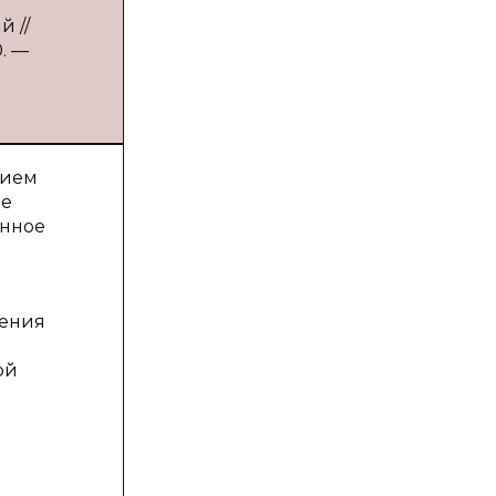
й //
0. —
нием
не
инное
шения
ой