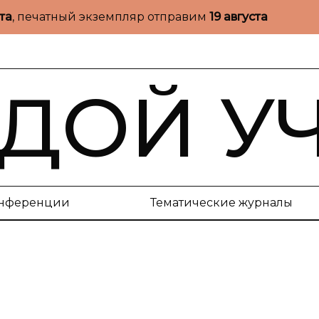
ста
, печатный экземпляр отправим
19 августа
ДОЙ У
нференции
Тематические журналы