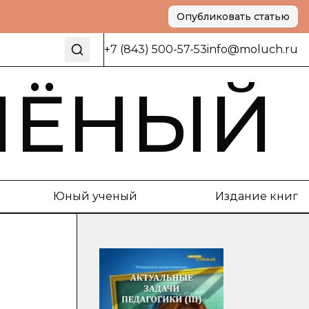
Опубликовать статью
+7 (843) 500-57-53
info@moluch.ru
ЧЁНЫЙ
Юный ученый
Издание книг