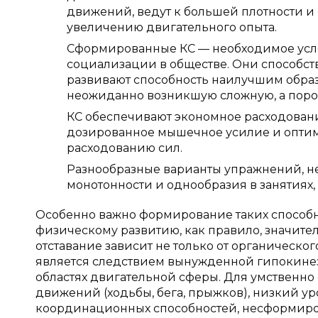
движений, ведут к большей плотности и
увеличению двигательного опыта.
Сформированные КС — необходимое усло
социализации в обществе. Они способс
развивают способность наилучшим обра
неожиданно возникшую сложную, а порой
КС обеспечивают экономное расходование
дозированное мышечное усилие и оптим
расходованию сил.
Разнообразные варианты упражнений, н
монотонности и однообразия в занятиях
Особенно важно формирование таких способно
физическому развитию, как правило, значител
отставание зависит не только от органическ
является следствием вынужденной гипокинез
областях двигательной сферы. Для умственно
движений (ходьбы, бега, прыжков), низкий у
координационных способностей, несформиров