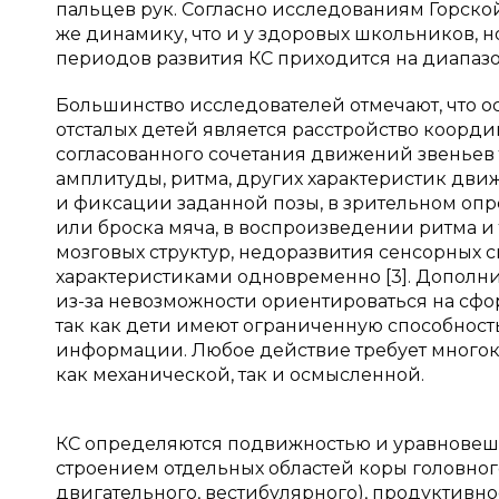
пальцев рук. Согласно исследованиям Горской
же динамику, что и у здоровых школьников, н
периодов развития КС приходится на диапазон 9
Большинство исследователей отмечают, что 
отсталых детей является расстройство коорд
согласованного сочетания движений звеньев 
амплитуды, ритма, других характеристик дв
и фиксации заданной позы, в зрительном опр
или броска мяча, в воспроизведении ритма и
мозговых структур, недоразвития сенсорных 
характеристиками одновременно [3]. Дополни
из-за невозможности ориентироваться на сф
так как дети имеют ограниченную способнос
информации. Любое действие требует многокр
как механической, так и осмысленной.
КС определяются подвижностью и уравновеш
строением отдельных областей коры головного
двигательного, вестибулярного), продуктивн