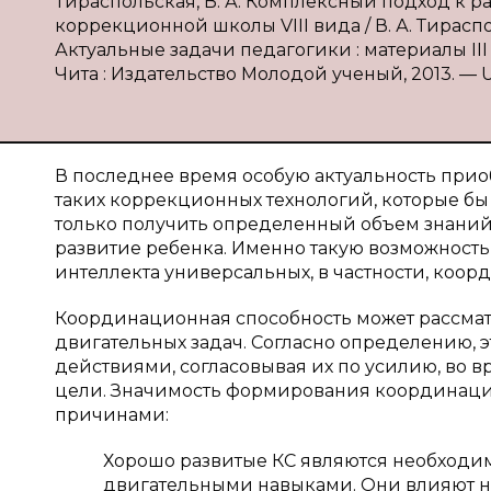
Тираспольская, В. А. Комплексный подход к
коррекционной школы VIII вида / В. А. Тираспо
Актуальные задачи педагогики : материалы III Ме
Чита : Издательство Молодой ученый, 2013. — URL
В последнее время особую актуальность прио
таких коррекционных технологий, которые б
только получить определенный объем знаний,
развитие ребенка. Именно такую возможность
интеллекта универсальных, в частности, коо
Координационная способность может рассма
двигательных задач. Согласно определению, 
действиями, согласовывая их по усилию, во 
цели. Значимость формирования координаци
причинами:
Хорошо развитые КС являются необход
двигательными навыками. Они влияют на