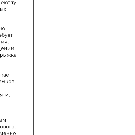
еют ту
ных
но
ебует
лия,
едении
прыжка
кает
выков,
яти,
ным
ового,
именно