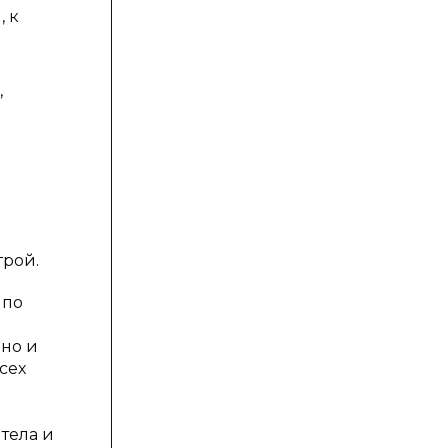
 к
,
трой.
 по
 но и
сех
тела и