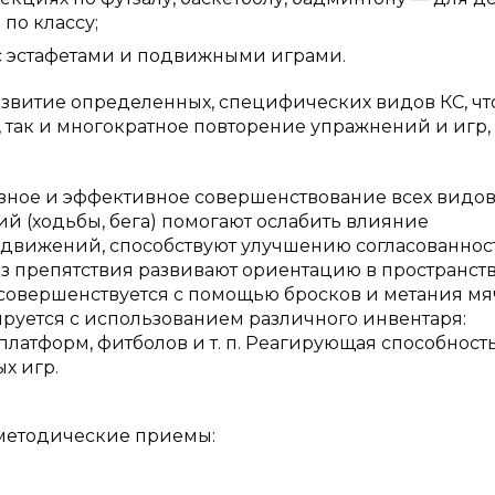
по классу;
с эстафетами и подвижными играми.
звитие определенных, специфических видов КС, чт
так и многократное повторение упражнений и игр, 
зное и эффективное совершенствование всех видов
 (ходьбы, бега) помогают ослабить влияние
 движений, способствуют улучшению согласованнос
ез препятствия развивают ориентацию в пространств
вершенствуется с помощью бросков и метания мя
ируется с использованием различного инвентаря:
латформ, фитболов и т. п. Реагирующая способност
х игр.
 методические приемы: