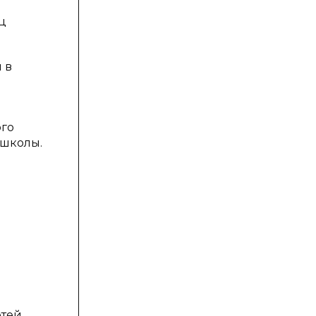
ц
 в
ого
 школы.
етей