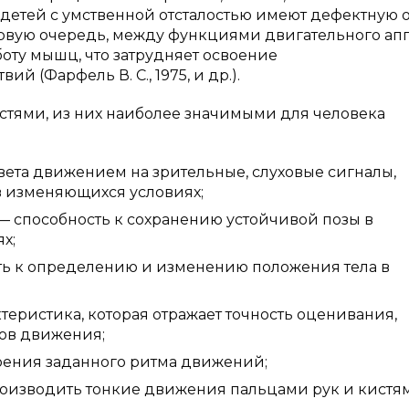
детей с умственной отсталостью имеют дефектную о
ервую очередь, между функциями двигательного ап
оту мышц, что затрудняет освоение
 (Фарфель В. С., 1975, и др.).
стями, из них наиболее значимыми для человека
вета движением на зрительные, слуховые сигналы,
в изменяющихся условиях;
— способность к сохранению устойчивой позы в
х;
ть к определению и изменению положения тела в
еристика, которая отражает точность оценивания,
ов движения;
оения заданного ритма движений;
оизводить тонкие движения пальцами рук и кистя