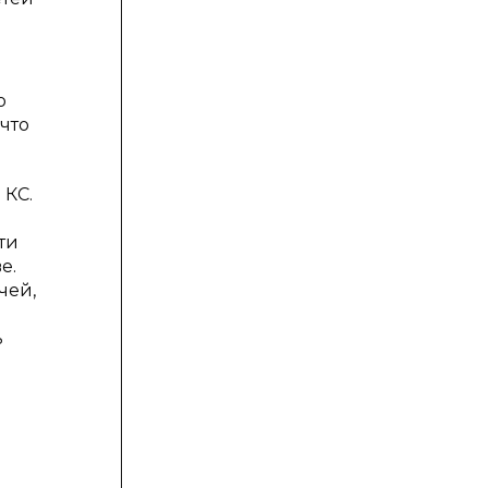
о
что
 КС.
ти
е.
чей,
ь