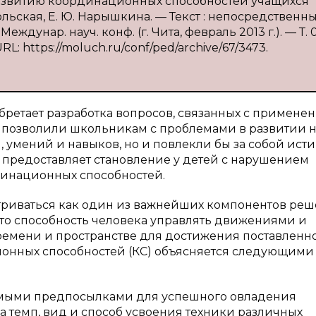
 развитию координационных способностей учащихся
льская, Е. Ю. Нарышкина. — Текст : непосредственны
ждунар. науч. конф. (г. Чита, февраль 2013 г.). — Т. 
: https://moluch.ru/conf/ped/archive/67/3473.
бретает разработка вопросов, связанных с примене
ы позволили школьникам с проблемами в развитии 
 умений и навыков, но и повлекли бы за собой ист
 предоставляет становление у детей с нарушением
рдинационных способностей.
триваться как один из важнейших компонентов ре
это способность человека управлять движениями и
времени и пространстве для достижения поставленн
онных способностей (КС) объясняется следующими
имыми предпосылками для успешного овладения
 темп, вид и способ усвоения техники различных