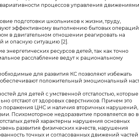
 вариативности процессов управления движениями,
вие подготовки школьников к жизни, труду,
твуют эффективному выполнению бытовых операций
зом в двигательном отношении реагировать на
 и опасную ситуацию [2].
 энергетических ресурсов детей, так как точно
альное расслабление ведут к рациональному
еобходимые для развития КС позволяют избежать
, обеспечивают положительный эмоциональный нас
стей для детей с умственной отсталостью, которые
ьно отстают от здоровых сверстников. Причем это
ого поражения ЦНС и наличия вторичных нарушений,
ии. Психомоторное недоразвитие проявляется во в
 отсталых детей характерны нарушения основных
ровень развития физических качеств, нарушения
анность точных и согласованных движений частей 