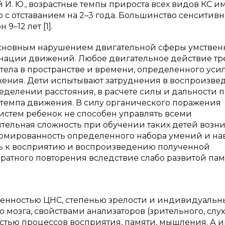
 И. Ю., возрастные темпы прироста всех видов КС им
о с отставанием на 2–3 года. Большинство сенситив
–12 лет [1].
основным нарушением двигательной сферы умствен
инации движений. Любое двигательное действие тр
тела в пространстве и времени, определенного уси
ижения. Дети испытывают затруднения в воспроизв
еделении расстояния, в расчете силы и дальности 
 темпа движения. В силу органического поражения
систем ребенок не способен управлять всеми
тельная сложность при обучении таких детей возни
ормированность определенного набора умений и на
ть к восприятию и воспроизведению полученной
атного повторения вследствие слабо развитой пам
енностью ЦНС, степенью зрелости и индивидуаль
 мозга, свойствами анализаторов (зрительного, слух
остью процессов восприятия, памяти, мышления. А 