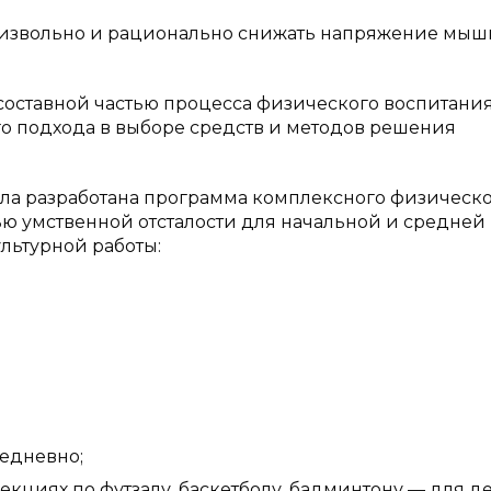
оизвольно и рационально снижать напряжение мыш
 составной частью процесса физического воспитания
о подхода в выборе средств и методов решения
ыла разработана программа комплексного физическ
ью умственной отсталости для начальной и средней
льтурной работы:
жедневно;
екциях по футзалу, баскетболу, бадминтону — для д