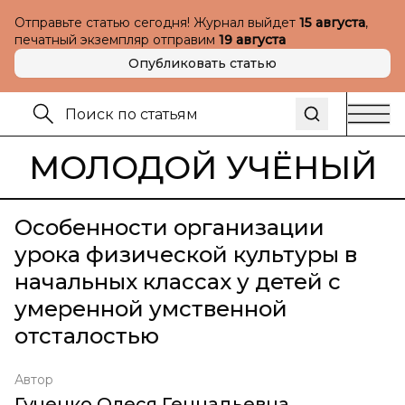
Отправьте статью сегодня! Журнал выйдет
15 августа
,
печатный экземпляр отправим
19 августа
Опубликовать статью
МОЛОДОЙ УЧЁНЫЙ
Особенности организации
урока физической культуры в
начальных классах у детей с
умеренной умственной
отсталостью
Автор
Гученко Олеся Геннадьевна