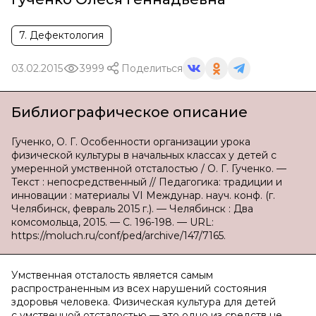
7. Дефектология
03.02.2015
3999
Поделиться
Библиографическое описание
Гученко, О. Г. Особенности организации урока
физической культуры в начальных классах у детей с
умеренной умственной отсталостью / О. Г. Гученко. —
Текст : непосредственный // Педагогика: традиции и
инновации : материалы VI Междунар. науч. конф. (г.
Челябинск, февраль 2015 г.). — Челябинск : Два
комсомольца, 2015. — С. 196-198. — URL:
https://moluch.ru/conf/ped/archive/147/7165.
Умственная отсталость является самым
распространенным из всех нарушений состояния
здоровья человека. Физическая культура для детей
с умственной отсталостью — это одно из средств не