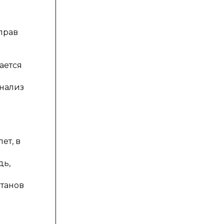
прав
ается
анализ
ет, в
дь,
танов