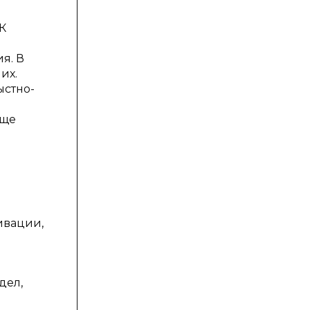
К
я. В
их.
ыстно-
аще
ивации,
дел,