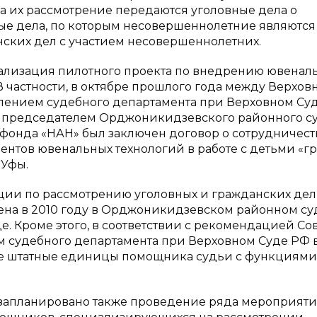
а их рассмотрение передаются уголовные дела о
ые дела, по которым несовершеннолетние являются
ских дел с участием несовершеннолетних.
ализация пилотного проекта по внедрению ювенал
В частности, в октябре прошлого года между Верхо
лением судебного департамента при Верховном Су
, председателем Орджоникидзевского районного с
фонда «НАН» был заключен договор о сотрудничест
нтов ювенальных технологий в работе с детьми «г
 Уфы.
ии по рассмотрению уголовных и гражданских дел
на в 2010 году в Орджоникидзевском районном су
де. Кроме этого, в соответствии с рекомендацией Со
 судебного департамента при Верховном Суде РФ в
ые штатные единицы помощника судьи с функциями
апланировано также проведение ряда мероприятий