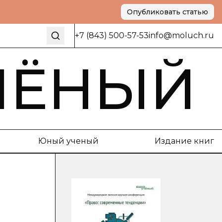
Опубликовать статью
+7 (843) 500-57-53
info@moluch.ru
ЧЁНЫЙ
Юный ученый
Издание книг