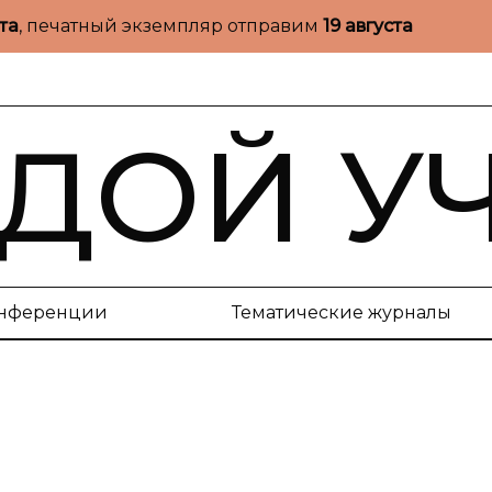
ста
, печатный экземпляр отправим
19 августа
ДОЙ У
нференции
Тематические журналы