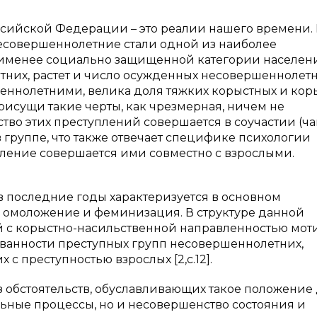
ссийской Федерации – это реалии нашего времени. 
несовершеннолетние стали одной из наиболее
аименее социально защищенной категории населени
тних, растет и число осужденных несовершеннолетн
ннолетними, велика доля тяжких корыстных и кор
исущи такие черты, как чрезмерная, ничем не
тво этих преступлений совершается в соучастии (ч
в группе, что также отвечает специфике психологии
ление совершается ими совместно с взрослыми.
 последние годы характеризуется в основном
 омоложение и феминизация. В структуре данной
й с корыстно-насильственной направленностью мот
ованности преступных групп несовершеннолетних,
 преступностью взрослых [2,с.12].
 обстоятельств, обуславливающих такое положение 
ьные процессы, но и несовершенство состояния и