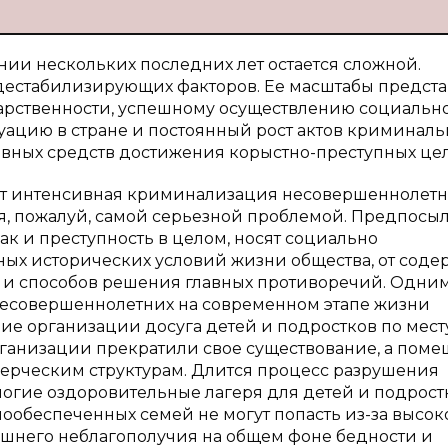
ии нескольких последних лет остается сложной.
 дестабилизирующих факторов. Ее масштабы предст
дарственности, успешному осуществлению социальн
ацию в стране и постоянный рост актов криминаль
овных средств достижения корыстно-преступных це
ет интенсивная криминализация несовершеннолетн
я, пожалуй, самой серьезной проблемой. Предпосы
к и преступность в целом, носят социально
тных исторических условий жизни общества, от сод
ти и способов решения главных противоречий. Одни
несовершеннолетних на современном этапе жизни
ие организации досуга детей и подростков по мест
ганизации прекратили свое существование, а поме
ерческим структурам. Длится процесс разрушения
ногие оздоровительные лагеря для детей и подрост
лообеспеченных семей не могут попасть из-за высок
ашнего неблагополучия на общем фоне бедности и