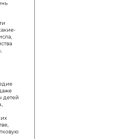
ень
ти
какие-
исла,
йства
,
ледие
 даже
ч детей
,
к
ких
ве,
стковую