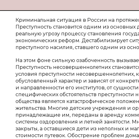
Криминальная ситуация в России на протяжен
Преступность становится одним из основных
реальную угрозу процессу становления госу
экономических реформ. Дестабилизирует ситу
преступного насилия, ставшего одним из осн
На этом фоне сильную озабоченность вызыва
Преступность несовершеннолетних становитс
условия преступности несовершеннолетних, ка
обусловленный характер и зависят от конкре
и направленности его институтов, от сущнос
специфических обстоятельств преступности 
общества является катастрофическое положен
жительства. Многие детские учреждения и ор
принадлежащие им, переданы в аренду комм
системы оздоровления и летней занятости. М
закрыты, а оставшиеся дети из неполных и ма
стоимости путевок. Обострение проблем дом