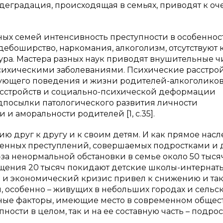
еградация, происходящая в семьях, приводят к оч
ых семей интенсивность преступности в особеннос
 дебоширство, наркомания, алкоголизм, отсутствуют 
ура. Мастера разных наук приводят внушительные ч
сихическими заболеваниями. Психические расстро
твующего поведения и жизни родителей-алкоголиков
асстройств и социально-психической деформации
едпосылки патологического развития личности
и аморальности родителей [1, с.35].
ию друг к другу и к своим детям. И как прямое нас
твенных преступлений, совершаемых подростками и
-за ненормальной обстановки в семье около 50 тыся
бращения 20 тысяч покидают детские школы-интернаты
 и экономический кризис привел к снижению и та
 особенно – живущих в небольших городах и сельс
вные факторы, имеющие место в современном общест
ности в целом, так и на ее составную часть – подро