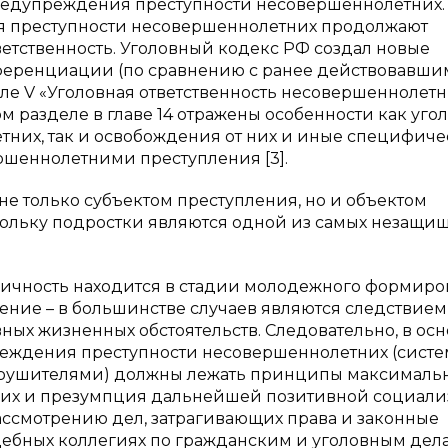
редупреждения преступности несовершеннолетних.
 преступности несовершеннолетних продолжают
тветственность. Уголовный кодекс РФ создал новые
ференциации (по сравнению с ранее действовавши
ле V «Уголовная ответственность несовершеннолетн
м разделе в главе 14 отражены особенности как уго
тних, так и освобождения от них и иные специфич
шеннолетними преступления [3].
не только субъектом преступления, но и объектом
ольку подростки являются одной из самых незащи
ичность находится в стадии молодежного формиро
ение – в большинстве случаев являются следствием
ных жизненных обстоятельств. Следовательно, в ос
еждения преступности несовершеннолетних (сист
рушителями) должны лежать принципы максималь
их и презумпция дальнейшей позитивной социали
ссмотрению дел, затрагивающих права и законные
дебных коллегиях по гражданским и уголовным дел