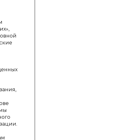
м
их»,
ловной
еские
щенных
вания,
нове
емы
ного
зации.
ам