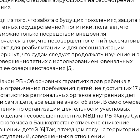
мощников, специализирующихся на рассмотрении
них.
из того, что забота о будущих поколениях, защита 
етных государственной политики, полагает, что
озможно только посредством внедрения
лючается в том, что несовершеннолетний рассматрив
бъект для реабилитации и для ресоциализации.
еркнул, что судам следует продолжать изучение и 
совершеннолетних с использованием ювенальных
 ее совершенствования [5].
Закон РБ «Об основных гарантиях прав ребенка в
 ограничения пребывания детей, не достигших 17 л
 статистика региональных органов внутренних дел
и сами дети, все еще не знают об этом. В свою очере
ения по организации деятельности участковых
о делам несовершеннолетних МВД по РБ Фануз Сул
тского часа в Башкортостане отмечено снижение
шении детей [6].Так, в текущем году на территории
реступлений, совершенных в отношении