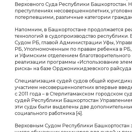
Верховного Суда Республики Башкортостан. Н
преступлениях несовершеннолетних, уголовн
потерпевшими, различные категории граждан
Напомним, в Башкортостане продолжается ре
технологий в судопроизводство республики. 
Судом РБ, главой Администрации Уфы, Управ
РБ, Уполномоченным по правам ребенка в РБ
и Уфимским отделением благотворительного 
реализации программы «Использование элеме
риска» на базе Орджоникидзевского райсуда
Специализация судей судов общей юрисдикц
участием несовершеннолетних впервые введе
с 2011 года – в Стерлитамакском городском су
судей Республики Башкортостан Управлением
эти суды были выделены две дополнительн
социального работника [4].
Верховным Судом Республики Башкортостан з