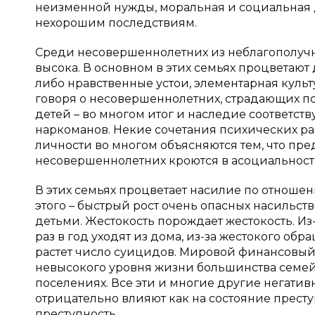
неизменной нужды, моральная и социальная д
нехорошим последствиям.
Среди несовершеннолетних из неблагополучн
высока. В основном в этих семьях процветают
либо нравственные устои, элементарная культ
говоря о несовершеннолетних, страдающих п
детей – во многом итог и наследие соответс
наркоманов. Некие сочетания психических р
личности во многом объясняются тем, что пр
несовершеннолетних кроются в асоциальности 
В этих семьях процветает насилие по отношен
этого – быстрый рост очень опасных насильс
детьми. Жестокость порождает жестокость. Из
раз в год уходят из дома, из-за жестокого о
растет число суицидов. Мировой финансовый
невысокого уровня жизни большинства семей,
поселениях. Все эти и многие другие негати
отрицательно влияют как на состояние преступ
преступность.