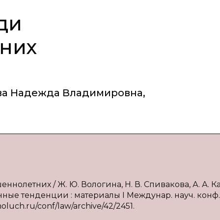
ди
них
ва Надежда Владимировна
,
нолетних / Ж. Ю. Вологина, Н. В. Спивакова, А. А. К
ные тенденции : материалы I Междунар. науч. конф. (
moluch.ru/conf/law/archive/42/2451.