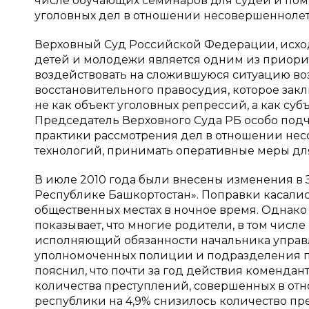
числе обучающих семинаров для судей и по
уголовных дел в отношении несовершеннолет
Верховный Суд Российской Федерации, исходя 
детей и молодежи является одним из приорит
воздействовать на сложившуюся ситуацию в
восстановительного правосудия, которое зак
не как объект уголовных репрессий, а как су
Председатель Верховного Суда РБ особо подч
практики рассмотрения дел в отношении не
технологий, принимать оперативные меры для
В июле 2010 года были внесены изменения в 
Республике Башкортостан». Поправки касались
общественных местах в ночное время. Однако
показывает, что многие родители, в том числе 
исполняющий обязанности начальника управл
уполномоченных полиции и подразделения п
пояснил, что почти за год действия комендан
количества преступлений, совершенных в отно
республики на 4,9% снизилось количество п