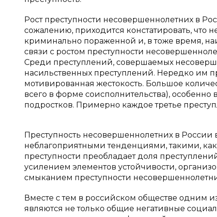
Рост преступности несовершеннолетних в Ро
сожалению, приходится констатировать, что 
криминально пораженной и, в тоже время, н
связи с ростом преступности несовершенноле
Среди преступлений, совершаемых несоверше
насильственных преступлений. Нередко им пр
мотивированная жестокость. Большое количес
всего в форме соисполнительства), особенно 
подростков. Примерно каждое третье преступ
Преступность несовершеннолетних в России в
неблагоприятными тенденциями, такими, как
преступности преобладает доля преступлени
усилением элементов устойчивости, организ
смыканием преступности несовершеннолетних с
Вместе с тем в российском обществе одним из
являются не только общие негативные социал