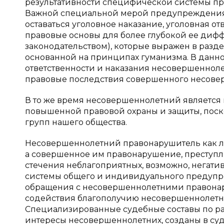
результативности специфической системы п
Важной специальной мерой предупреждения
оставаться уголовное наказание, уголовная о
правовые основы для более глубокой ее диф
законодательством), которые выражен в разде
основанной на принципах гуманизма. В данно
ответственности и наказания несовершенноле
правовые последствия совершенного несовер
В то же время несовершеннолетний является 
повышенной правовой охраны и защиты, поск
групп нашего общества.
Несовершеннолетний правонарушитель как л
а совершенное им правонарушение, преступл
стечения неблагоприятных, возможно, негатив
системы общего и индивидуального предупр
обращения с несовершеннолетними правона
содействия благополучию несовершеннолетн
Специализированные судебные составы по ра
интересы несовершеннолетних, созданы в су