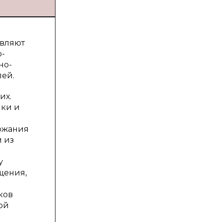
авляют
о-
но-
лей.
их.
лки и
ержания
м из
у
щения,
ков
ой