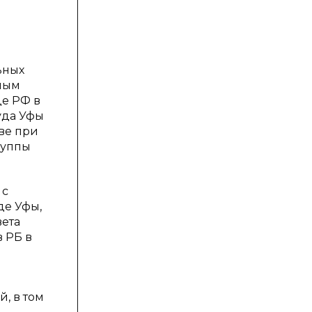
ьных
вным
де РФ в
уда Уфы
ве при
руппы
 с
де Уфы,
вета
 РБ в
, в том