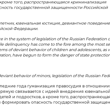
а кроме того, распространяющаяся криминализация
сность государственной защищенности Российской
етних, ювенальная юстиция, девиантное поведение
ийской Федерации.
ce in the system of legislation of the Russian Federation o
ile delinquency has come to the fore among the most se
ms of deviant behavior of children and adolescents, as w
ation, have begun to form the danger of state protection
deviant behavior of minors, legislation of the Russian Fed
ледние года гуманизация правосудия в отношении
прямую связывается с идeей внедрения ювенально
тей и подростков, а кроме того, распространяюща
 формировать опасность государственной защище