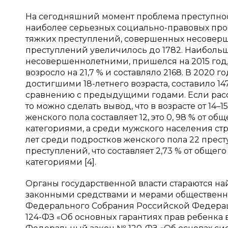
На сегодняшний момент проблема преступно
наиболее серьезных социально-правовых про
тяжких преступлений, совершенных несоверше
преступлений увеличилось до 1782. Наиболь
несовершеннолетними, пришелся на 2015 год,
возросло на 21,7 % и составляло 2168. В 2020
достигшими 18-летнего возраста, составило 147
сравнению с предыдущими годами. Если расс
то можно сделать вывод, что в возрасте от 14
женского пола составляет 12, это 0, 98 % от
категориями, а среди мужского населения страны
лет среди подростков женского пола 22 прест
преступлений, что составляет 2,73 % от обще
категориями [4].
Органы государственной власти стараются н
законными средствами и мерами общественн
Федерального Собрания Российской Федерац
124-ФЗ «Об основных гарантиях прав ребенка