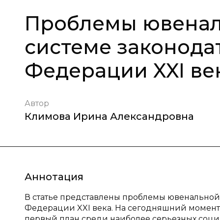
Проблемы ювенал
системе законода
Федерации XXI ве
Автор
Климова Ирина Александровна
Аннотация
В статье представлены проблемы ювенальной
Федерации XXI века. На сегодняшний момент
первый план среди наиболее серьезных соц