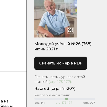
Молодой учёный №26 (368)
июнь 2021 г.
Скачать номер в PDF
Скачать часть журнала с этой
статьей
(стр.
175-177
)
:
Часть 3
(стр. 141-207)
Расположение в файле:
а на
стр.
141
стр.
175-177
стр.
207
облемы