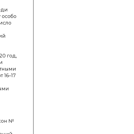
еди
 особо
число
ний
0 год,
и
стными
т 16–17
ными
кон №