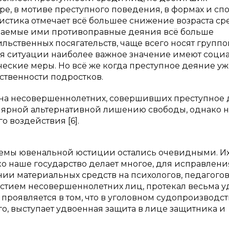
ре, в мотиве преступного поведения, в формах и сп
тистика отмечает всё большее снижение возраста с
шаемые ими противоправные деяния всё больше
льственных посягательств, чаще всего носят групп
ся ситуации наиболее важное значение имеют соци
еские меры. Но всё же когда преступное деяние уж
тственности подростков.
 на несовершеннолетних, совершивших преступное 
лярной альтернативной лишению свободы, однако 
 воздействия [6].
блемы ювенальной юстиции остались очевидными. И
 наше государство делает многое, для исправления
нии материальных средств на психологов, педагогов
частием несовершеннолетних лиц, протекал весьма у
роявляется в том, что в уголовном судопроизводств
, выступает удвоенная защита в лице защитника и