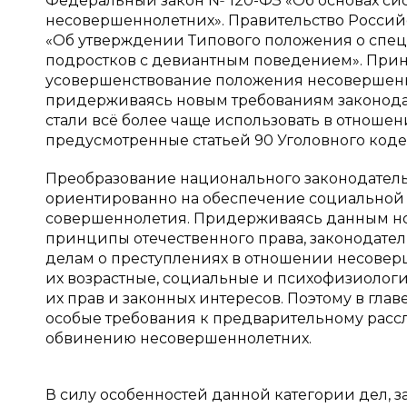
Федеральный закон № 120-ФЗ «Об основах с
несовершеннолетних». Правительство Россий
«Об утверждении Типового положения о спе
подростков с девиантным поведением». Прин
усовершенствование положения несовершенн
придерживаясь новым требованиям законодат
стали всё более чаще использовать в отноше
предусмотренные статьей 90 Уголовного код
Преобразование национального законодател
ориентированно на обеспечение социальной 
совершеннолетия. Придерживаясь данным нор
принципы отечественного права, законодате
делам о преступлениях в отношении несоверш
их возрастные, социальные и психофизиологич
их прав и законных интересов. Поэтому в гл
особые требования к предварительному расс
обвинению несовершеннолетних.
В силу особенностей данной категории дел, 