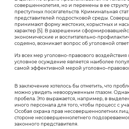
совершеннолетия, но и перемены в ее структу
преступных посягательств. Криминальная ста
представителей подростковой среды. Совер
принимают форму жестоких, корыстных и наси
характер [5]. В разрешении сформировавшей
экономические и воспитательно-профилактич
содеяно, возникает вопрос об уголовной отве
Из всех мер уголовно-правового воздействия
условное осуждение является наиболее попу
самой эффективной мерой уголовно–правового
В заключение хотелось бы отметить, что про
можно увидеть невооруженным глазом. Однако
пробела. Это выражается, например, в выделе
иного персонала для того, чтобы процесс с у
Особая охрана прав несовершеннолетних лиц п
стороне несовершеннолетнего подозреваемого
законного представителя.