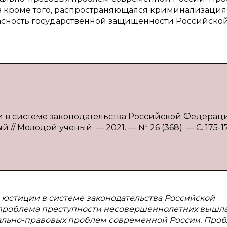
 а кроме того, распространяющаяся криминализация
асность государственной защищенности Российско
и в системе законодательства Российской Федерац
й // Молодой ученый. — 2021. — № 26 (368). — С. 175-1
юстиции в системе законодательства Российской
 проблема преступности несовершеннолетних вышла
ально-правовых проблем современной России. Про