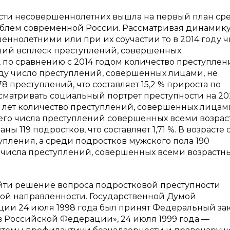
сти несовершеннолетних вышла на первый план ср
блем современной России. Рассматривая динамику
ннолетними или при их соучастии то в 2014 году 
ший всплеск преступлений, совершенных
 по сравнению с 2014 годом количество преступле
 году число преступлений, совершенных лицами, не
8 преступлений, что составляет 15,2 % прироста по
матривать социальный портрет преступности на 202
–15 лет количество преступлений, совершенных лицам
 общего числа преступлений совершенных всеми возра
 119 подростков, что составляет 1,71 %. В возрасте о
упления, а среди подростков мужского пола 190
го числа преступлений, совершенных всеми возраст
айти решение вопроса подростковой преступности
ой направленности. Государственной Думой
ии 24 июля 1998 года был принят Федеральный за
 в Российской Федерации», 24 июля 1999 года —