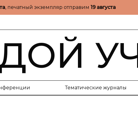
ста
, печатный экземпляр отправим
19 августа
ДОЙ У
нференции
Тематические журналы