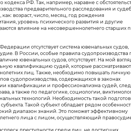
 кодекса РФ. Так, например, наравне с обстоятельс
изводства предварительного расследования и суде
 как: возраст, число, месяц, год рождения
тания, уровень психического развития и другие
иваются влияние на несовершеннолетнего старших п
й Федерации отсутствует система ювенальных судов,
дие. В России, особые правила судопроизводства 
личие ювенальных судов, отсутствует. На мой взгля
ьную квалификацию судей, которые рассматривают
нолетних лиц. Также, необходимо повышать личную
пов судопроизводства, содержащихся в законах
ии квалификации и профессионализма судей, след
ава, а также по педагогике, социологии, виктимоло
альных технологий. Необходимость такой подготов
убъекта. Такой субъект обладает рядом особенност
рокий диапазон знаний. Это поможет эффективному
етнего лица с лицом, осуществляющий правосудие
всплеск преступности среди лиц, не достигших