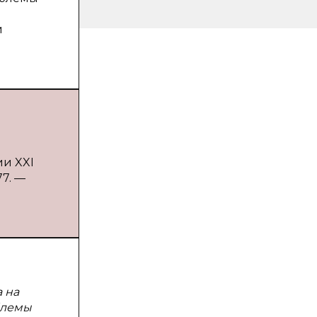
й
ии XXI
77. —
 на
блемы