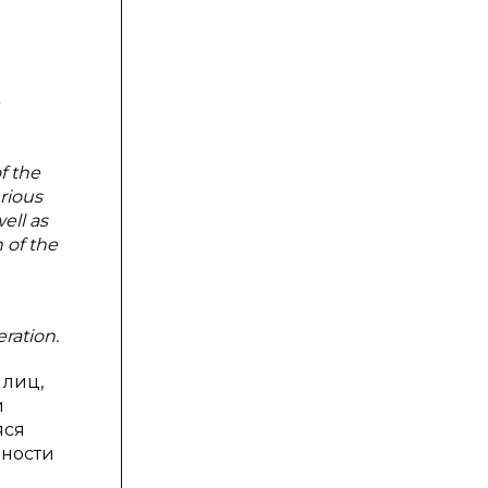
f the
rious
ell as
 of the
eration.
 лиц,
й
яся
нности