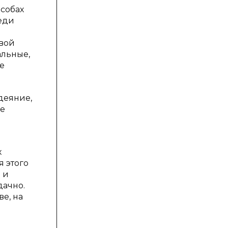
особах
реди
овой
альные,
е
деяние,
не
х
 этого
 и
дачно.
е, на