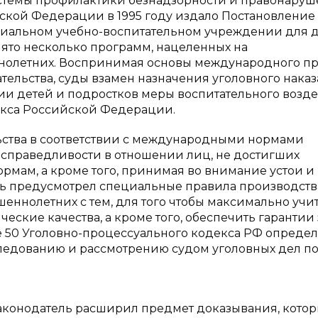
истемы профилактики безнадзорности и правонару
ской Федерации в 1995 году издало Постановление
циальном учебно-воспитательном учреждении для д
ято несколько программ, нацеленных на
олетних. Воспринимая основы международного пр
ельства, суды взамен назначения уголовного нака
нии детей и подростков меры воспитательного возде
екса Российской Федерации.
ьства в соответствии с международными нормами
справедливости в отношении лиц, не достигших
мам, а кроме того, принимая во внимание устои и
ль предусмотрел специальные правила производств
еннолетних с тем, для того чтобы максимально учи
еские качества, а кроме того, обеспечить гарантии
аве 50 Уголовно-процессуального кодекса РФ опреде
ледованию и рассмотрению судом уголовных дел п
законодатель расширил предмет доказывания, кото