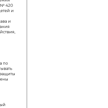
шений
 № 420
етей и
ава и
зания
йствия,
а по
тывать
 защиты
лены
о
рый