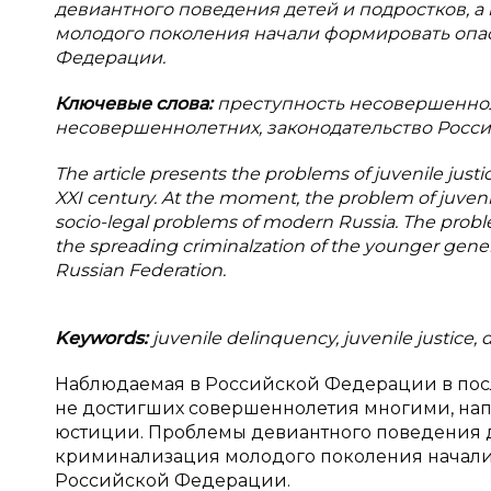
девиантного поведения детей и подростков, 
молодого поколения начали формировать опа
Федерации.
Ключевые слова:
преступность несовершеннол
несовершеннолетних, законодательство Росс
The article presents the problems of juvenile justi
XXI century. At the moment, the problem of juven
socio-legal problems of modern Russia. The proble
the spreading criminalzation of the younger gener
Russian Federation.
Keywords:
juvenile delinquency, juvenile justice, 
Наблюдаемая в Российской Федерации в пос
не достигших совершеннолетия многими, на
юстиции. Проблемы девиантного поведения де
криминализация молодого поколения начали
Российской Федерации.