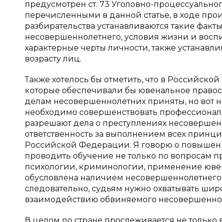
предусмотрен ст. 73 Уголовно-процессуального
перечисленными в данной статье, в ходе про
разбирательства устанавливаются такие факты,
несовершеннолетнего, условия жизни и воспи
характерные черты личности, также устанавл
возрасту лиц.
Также хотелось бы отметить, что в Российско
которые обеспечивали бы ювенальное правосу
делам несовершеннолетних приняты, но вот на
необходимо совершенствовать профессионал
разрешают дела о преступлениях несовершен
ответственность за выполнением всех принци
Российской Федерации. Я говорю о повышен
проводить обучение не только по вопросам пр
психологии, криминологии, применение ювен
обусловлена наличием несовершеннолетнего с
следовательно, судьям нужно охватывать ши
взаимодействию обвиняемого несовершеннол
В целом по стране прослеживается не только 