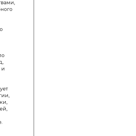
твами,
бного
о
по
д,
 и
ует
гии,
ки,
ей,
.