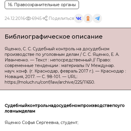
16. Правоохранительные органы
24.12.2016
6945
Поделиться
Библиографическое описание
Яценко, С. С. Судебный контроль на досудебном
производстве по уголовным делам / С. С. Яценко, Е. А.
Иванченко. — Текст : непосредственный // Право:
современные тенденции : материалы IV Междунар.
науч. конф. (г. Краснодар, февраль 2017 г.). — Краснодар :
Новация, 2017. — С. 98-101. — URL:
https://moluch.ru/conf/law/archive/225/11650.
С
удебный
контроль
на
досудебном
производстве
по
уго
ловным
делам
Яценко Софья Сергеевна, студент;