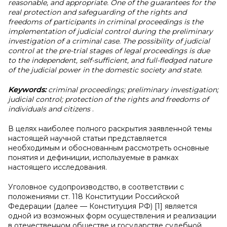
reasonable, and appropriate. One of the guarantees for the
real protection and safeguarding of the rights and
freedoms of participants in criminal proceedings is the
implementation of judicial control during the preliminary
investigation of a criminal case. The possibility of judicial
control at the pre-trial stages of legal proceedings is due
to the independent, self-sufficient, and full-fledged nature
of the judicial power in the domestic society and state.
Keywords:
criminal proceedings; preliminary investigation;
judicial control; protection of the rights and freedoms of
individuals and citizens
.
В целях наиболее полного раскрытия заявленной темы
настоящей научной статьи представляется
необходимым и обоснованным рассмотреть основные
понятия и дефиниции, используемые в рамках
настоящего исследования.
Уголовное судопроизводство, в соответствии с
положениями ст. 118 Конституции Российской
Федерации (далее — Конституция РФ) [1] является
одной из возможных форм осуществления и реализации
в отечественном обществе и государстве судебной