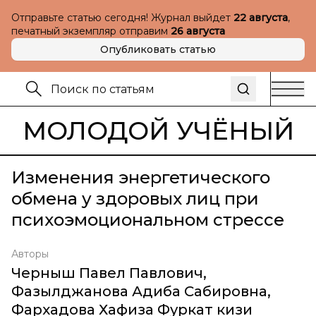
Отправьте статью сегодня! Журнал выйдет
22 августа
,
печатный экземпляр отправим
26 августа
Опубликовать статью
МОЛОДОЙ УЧЁНЫЙ
Изменения энергетического
обмена у здоровых лиц при
психоэмоциональном стрессе
Авторы
Черныш Павел Павлович
,
Фазылджанова Адиба Сабировна
,
Фархадова Хафиза Фуркат кизи