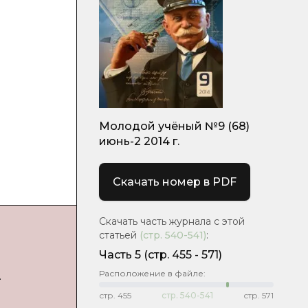
Молодой учёный №9 (68)
июнь-2 2014 г.
Скачать номер в PDF
Скачать часть журнала с этой
статьей
(стр.
540-541
)
:
Часть 5
(cтр. 455 - 571)
Расположение в файле:
.
стр.
455
стр.
540-541
стр.
571