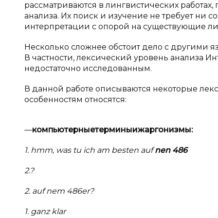
рассматриваются в лингвистических работах, 
анализа. Их поиск и изучение не требует ни 
интерпретации с опорой на существующие ли
Несколько сложнее обстоит дело с другими 
В частности, лексический уровень анализа И
недостаточно исследованным.
В данной работе описываются некоторые лекс
особенностям относятся:
—
компьютерные
термины
и
жаргонизмы
:
1. hmm, was tu ich am besten auf
nen 486
2.?
2. auf nem 486er?
1. ganz klar