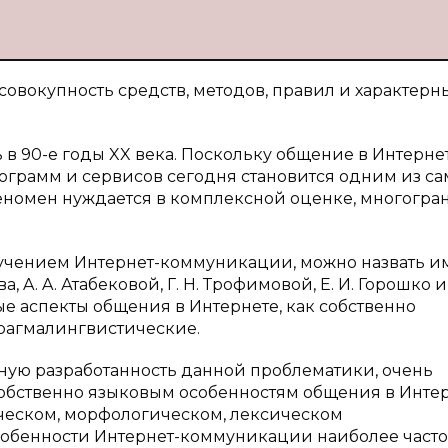
овокупность средств, методов, правил и характерн
 в 90-е годы XX века. Поскольку общение в Интерне
грамм и сервисов сегодня становится одним из са
номен нуждается в комплексной оценке, многогра
учением Интернет-коммуникации, можно назвать им
а, A. A. Атабековой, Г. Н. Трофимовой, Е. И. Горошко и
 аспекты общения в Интернете, как собственно
прагмалингвистические.
льную разработанность данной проблематики, очень
обственно языковым особенностям общения в Инте
ическом, морфологическом, лексическом
собенности Интернет-коммуникации наиболее часто