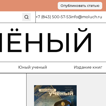
Опубликовать статью
+7 (843) 500-57-53
info@moluch.ru
ЧЁНЫЙ
Юный ученый
Издание книг