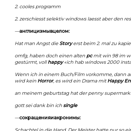
2. cooles programm
2. zerschiesst selektiv windows laesst aber den res
—
англицизмы
в
целом
:
Hat man Angst die
Story
erst beim 2. mal zu kapi
omfg, haben doch einen alten
pc
mit win 98 im 
gestürmt, voll
happy
«ich hab windows 2000 instal
Wenn ich in einem Buch/Film vorkomme, dann als 
wird kein
Horror
, es wird ein Drama mit
Happy
En
an meinem geburtstag hat der penny supermark
gott sei dank bin ich
single
—
сокращения
и
акронимы
:
Schachtel in die Hand. Der Meister hatte nur so ei