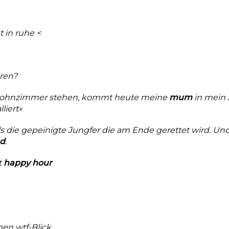
t in ruhe <
eren?
wohnzimmer stehen, kommt heute meine
mum
in mein
liert»
die gepeinigte Jungfer die am Ende gerettet wird. Und
d
.
t
happy hour
nen wtf-Blick.