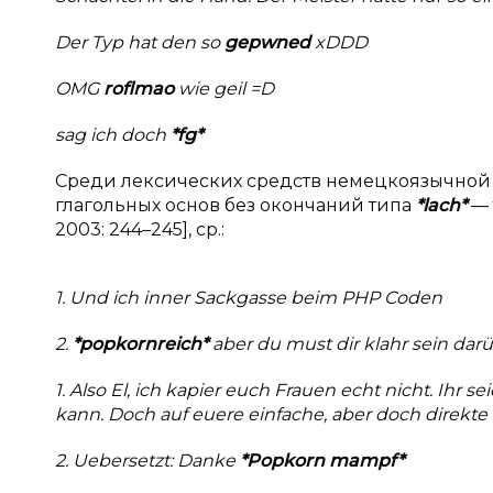
Der Typ hat den so
gepwned
xDDD
OMG
roflmao
wie geil =D
sag ich doch
*fg*
Среди лексических средств немецкоязычной 
глагольных основ без окончаний типа
*
lach
*
— 
2003: 244–245], ср.:
1. Und ich inner Sackgasse beim PHP Coden
2.
*popkornreich*
aber du must dir klahr sein dar
1. Also El, ich kapier euch Frauen echt nicht. Ihr 
kann. Doch auf euere einfache, aber doch direkte 
2. Uebersetzt: Danke
*Popkorn mampf*