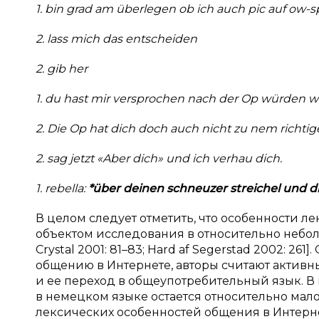
1. bin grad am überlegen ob ich auch pic auf ow-
2. lass mich das entscheiden
2. gib her
1. du hast mir versprochen nach der Op würden w
2. Die Op hat dich doch auch nicht zu nem rich
2. sag jetzt «Aber dich» und ich verhau dich.
1. rebella:
*über deinen schneuzer streichel und d
В целом следует отметить, что особенности 
объектом исследования в относительно небольш
Crystal 2001: 81–83; Hard af Segerstad 2002: 
общению в Интернете, авторы считают акти
и ее переход в общеупотребительный язык. 
в немецком языке остается относительно мал
лексических особенностей общения в Интерне