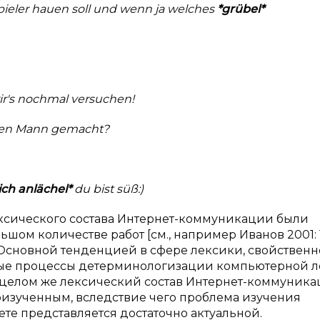
spieler hauen soll und wenn ja welches
*grübel*
ir's nochmal versuchen!
tigen Mann gemacht?
ich anlächel*
du bist süß:)
лексического состава Интернет-коммуникации были
ом количестве работ [см., например Иванов 2001: 1
261]. Основной тенденцией в сфере лексики, свойствен
вные процессы детерминологизации компьютерной 
В целом же лексический состав Интернет-коммуник
оизученным, вследствие чего проблема изучения
те представляется достаточно актуальной.