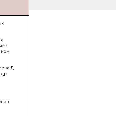
ых
те
мых
нном
ена Д.
 др.
рнете