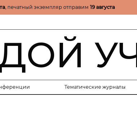
ста
, печатный экземпляр отправим
19 августа
ДОЙ У
нференции
Тематические журналы