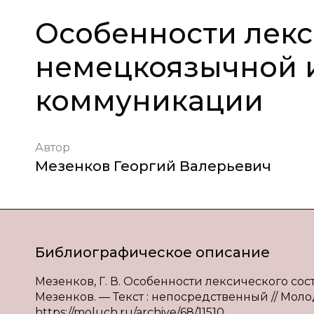
Особенности лекс
немецкоязычной 
коммуникации
Автор
Мезенков Георгий Валерьевич
Библиографическое описание
Мезенков, Г. В. Особенности лексического со
Мезенков. — Текст : непосредственный // Молодо
https://moluch.ru/archive/68/11510.