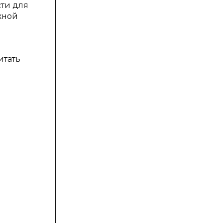
сти для
жной
итать
м