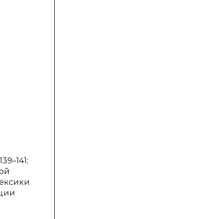
39–141;
ной
лексики
ации