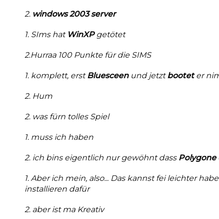
2.
windows 2003 server
1. SIms hat
WinXP
getötet
2.Hurraa 100 Punkte für die SIMS
1. komplett, erst
Bluesceen
und jetzt
bootet
er ni
2. Hum
2. was fürn tolles Spiel
1. muss ich haben
2. ich bins eigentlich nur gewöhnt dass
Polygone
1. Aber ich mein, also... Das kannst fei leichter h
installieren dafür
2. aber ist ma Kreativ