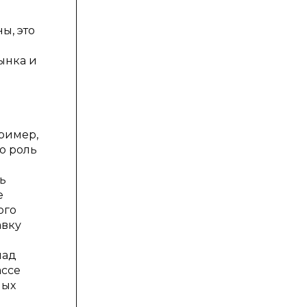
ы, это
ынка и
ример,
о роль
ь
е
ого
авку
над
ассе
ных