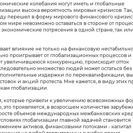
ономические колебания могут иметь и глобальные
ализации высока вероятность мировых кризисов. Так,
оду перешел в форму мирового финансового кризис
ном мире невозможно оставаться в стороне от процес
экономические потрясения в одной стране, так ил
ывает влияние не только на финансовую нестабильно
льно проигрывает от глобализационных процессов и
ют увеличившеюся конкуренцию, происходит отток
 следовательно множество людей может остаться без 
дополнительные издержки по переквалификации, вы
стовок и акций протеста. Мне кажется, в виду этих 
скам глобализации.
и, которые привели к увеличению всевозможных ф
 это проявляется, в возросшем количестве зарубеж
 росте объемов международных межбанковских кре
 в условиях глобализации главной задачей становится
ижением активов, финансовыми потоками - капитал