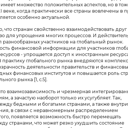
 имеет множество положительных аспектов, но в тож
I веке, когда практически все страны вовлечены в 
ляется особенно актуальной.
, что странам свойственно взаимодействовать друг 
во для упрощения многих процессов. И действитель
п разнообразных участников на глобальный рынок.
ость финансовой информации для участников глоб
сурсов - упрощается доступ к иностранным ресурс
В практику глобального рынка внедряются комплек
зрачность деятельности правительств и финансовы
ных финансовых институтов и повышается роль стр
го рынка [1, c.5].
, что взаимозависимость и чрезмерная интегрирован
, а зачастую наоборот только их усугубляет. Так,
жду бедными и богатыми странами, а также внутри 
ния, в связи с неравномерным распределением
того, появляется возможность быстро перемещать
ду странами, что может резко ухудшить состояние