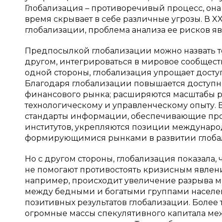
Глобализация – противоречивый процесс, она
время скрывает в себе различные угрозы. В XX
глобализации, проблема анализа ее рисков яв
Предпосылкой глобализации можно назвать то
другом, интегрироваться в мировое сообщест
одной стороны, глобализация упрощает досту
Благодаря глобализации повышается доступн
финансового рынка; расширяются масштабы ре
технологическому и управленческому опыту. 
стандарты информации, обеспечивающие про
институтов, укрепляются позиции международ
формирующимися рынками в развитии глобально
Но с другом стороны, глобализация показала
не помогают противостоять кризисным явлениям
например, происходит увеличение разрыва ме
между бедными и богатыми группами населе
позитивных результатов глобализации. Более 
огромные массы спекулятивного капитала меж