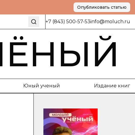
Опубликовать статью
+7 (843) 500-57-53
info@moluch.ru
ЧЁНЫЙ
Юный ученый
Издание книг