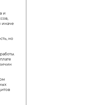
а и
сов,
и иначе
сть, но
работы.
плате
причин
орм
ных
дитов