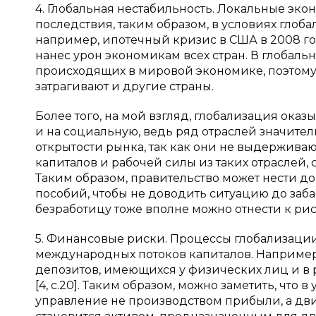
4. Глобальная нестабильность. Локальные эк
последствия, таким образом, в условиях глоб
например, ипотечный кризис в США в 2008 г
нанес урон экономикам всех стран. В глобаль
происходящих в мировой экономике, поэтому 
затрагивают и другие страны.
Более того, на мой взгляд, глобализация оказ
и на социальную, ведь ряд отраслей значите
открытости рынка, так как они не выдержива
капиталов и рабочей силы из таких отраслей,
Таким образом, правительство может нести 
пособий, чтобы не доводить ситуацию до заба
безработицу тоже вполне можно отнести к ри
5. Финансовые риски. Процессы глобализаци
международных потоков капиталов. Например,
депозитов, имеющихся у физических лиц и в
[4, c.20]. Таким образом, можно заметить, что
управление не производством прибыли, а дв