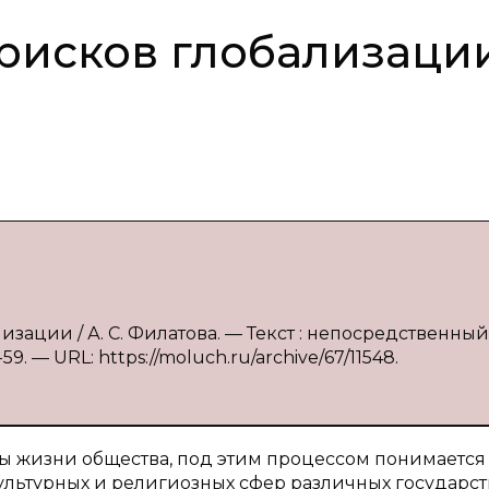
рисков глобализаци
изации / А. С. Филатова. — Текст : непосредственный 
9. — URL: https://moluch.ru/archive/67/11548.
ры жизни общества, под этим процессом понимается
льтурных и религиозных сфер различных государст