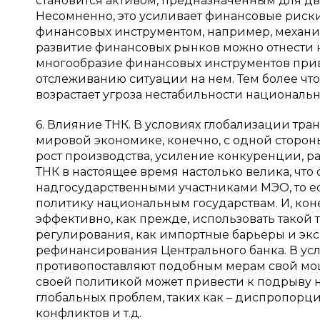
становится активом, предназначенным для д
Несомненно, это усиливает финансовые риски
финансовых инструментом, например, механизм
развитие финансовых рынков можно отнести к
многообразие финансовых инструментов при
отслеживанию ситуации на нем. Тем более чт
возрастает угроза нестабильности националь
6. Влияние ТНК. В условиях глобализации тр
мировой экономике, конечно, с одной сторон
рост производства, усиление конкуренции, 
ТНК в настоящее время настолько велика, что
надгосударственными участниками МЭО, то ес
политику национальным государствам. И, коне
эффективно, как прежде, использовать тако
регулирования, как импортные барьеры и экс
рефинансирования Центрального банка. В ус
противопоставляют подобным мерам свой мо
своей политикой может привести к подрыву на
глобальных проблем, таких как – диспропорц
конфликтов и т.д.