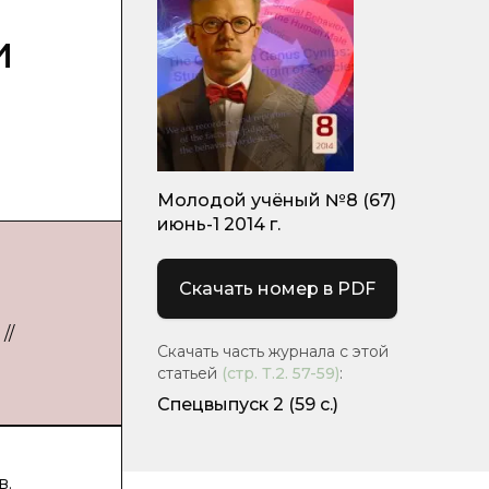
и
Молодой учёный №8 (67)
июнь-1 2014 г.
Скачать номер в PDF
//
Скачать часть журнала с этой
статьей
(стр.
Т.2. 57-59
)
:
Спецвыпуск 2
(59 с.)
в.