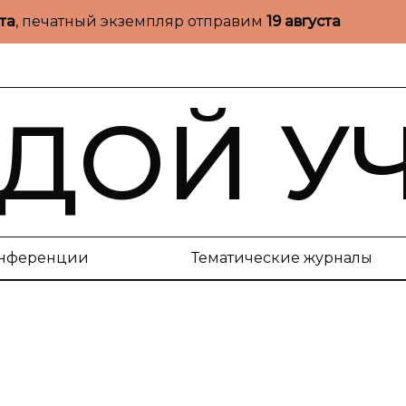
ста
, печатный экземпляр отправим
19 августа
ДОЙ У
нференции
Тематические журналы