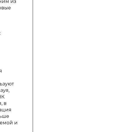
ним из
овые
:
я
ьзуют
зуя,
НК
, в
зация
льше
лемой и