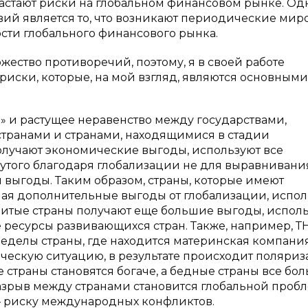
растают риски на глобальном финансовом рынке. Од
вий является то, что возникают периодические мир
сти глобального финансового рынка.
жество противоречий, поэтому, я в своей работе
риски, которые, на мой взгляд, являются основными
» и растущее неравенство между государствами,
транами и странами, находящимися в стадии
олучают экономические выгоды, используют все
нутого благодаря глобализации не для выравнивани
й выгоды. Таким образом, страны, которые имеют
ая дополнительные выгоды от глобализации, испол
витые страны получают еще большие выгоды, исполь
ресурсы развивающихся стран. Также, например, Т
еделы страны, где находится материнская компания
ическую ситуацию, в результате происходит поляри
ые страны становятся богаче, а бедные страны все бо
разрыв между странами становится глобальной проб
– риску международных конфликтов.