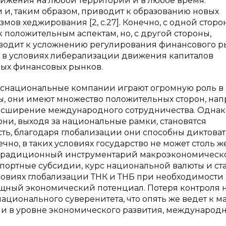
вижения на любой территории и в любое время.
 и, таким образом, приводит к образованию новых
ов хеджирования [2, c.27]. Конечно, с одной сторон
 положительным аспектам, но, с другой стороны,
водит к усложнению регулирования финансового р
о в условиях либерализации движения капиталов
ных финансовых рынков.
анснациональные компании играют огромную роль в
ы, они имеют множество положительных сторон, нап
расширение международного сотрудничества. Однак
 они, выходя за национальные рамки, становятся
ть, благодаря глобализации они способны диктоват
чно, в таких условиях государство не может столь ж
й традиционный инструментарий макроэкономическ
портные субсидии, курс национальной валюты и ст
ловиях глобализации ТНК и ТНБ при необходимости
щный экономический потенциал. Потеря контроля 
ционального суверенитета, что опять же ведет к м
ии в уровне экономического развития, международ