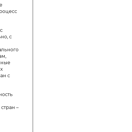
е
процесс
с
но, с
ального
ам,
сные
х
ан с
ность
стран –