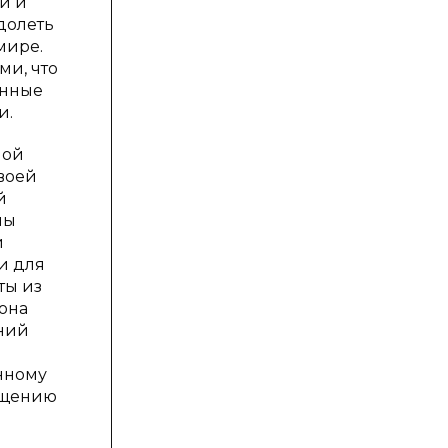
и и
долеть
мире.
ми, что
енные
и.
ной
воей
й
лы
и
и для
ты из
она
ений
нному
рощению