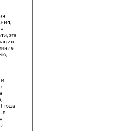
ня
ния,
ся
ти, эта
изации
ояние
ию,
ми
х
а
,
1 года
, в
я
 и