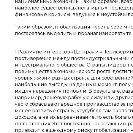
национальных экономик. Таким образом, воз
наиболее существенных негативных последст
финансовые кризисы, ведущие к неустойчиво
Таким образом, глобализация несет в себе мно
постаралась выделить и проанализировать те 
1.Различие интересов «Центра» и «Периферии
противоречия между постиндустриальными с
индустриального общества. Страны лидеры п
преимущества экономического роста, достиг
уровня жизни разных стран, а для собственно
наибольшие выгоды на данный момент, получ
их для наращения прибыли. В результате, раз
например, дешевую рабочую силу или другие 
часто сбрасывают вредное производство за пр
менее развитые страны, усугубляя там эколог
доходов, а не их выравнивание, то есть богат
отстают от них. Этот постоянно нарастающий 
приводит к еще одному риску глобализации 