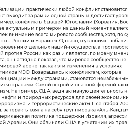
бализации практически любой конфликт становится
т выходит за рамки одной страны и достигает уров
имер, конфликты бывшей Югославии (Хорватия, Бос
олее актуальным примером на данный момент являет
к внимание всего мирового сообщества, хотя, по су
ств – России и Украины. Однако, в условиях глобал
кновения отдельных наций-государств, а противост
 против России как раз и является, по моему мнен
, он наглядно показал, что мировое сообщество не
мировой арене, так как эти изменения в условиях
стников МЭО. Возвращаясь к конфликтам, которые
ренциации между странами, становятся неизбежны
ся странами. Самой острой и опасной формой таки
зм. Например, США, ведя активную деятельность н
к нефти и природных ресурсов для своей экономики
оризма, и террористические акты 11 сентября 200
 за теракты взяла на себя группировка «Аль-Каиды»
американская политика поддержки Израиля, агресси
кой Аравии. Они обвиняли США в угнетении их прав