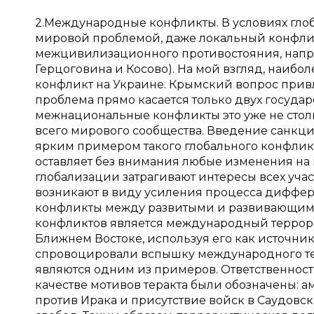
2.Международные конфликты. В условиях гло
мировой проблемой, даже локальный конфлик
межцивилизационного противостояния, напр
Герцоговина и Косово). На мой взгляд, наиб
конфликт на Украине. Крымский вопрос привле
проблема прямо касается только двух государ
межнациональные конфликты это уже не стол
всего мирового сообщества. Введение санкций
ярким примером такого глобального конфликта
оставляет без внимания любые изменения на 
глобализации затрагивают интересы всех уча
возникают в виду усиления процесса диффе
конфликты между развитыми и развивающими
конфликтов является международный террори
Ближнем Востоке, используя его как источни
спровоцировали вспышку международного терр
являются одним из примеров. Ответственность
качестве мотивов теракта были обозначены: 
против Ирака и присутствие войск в Саудовс