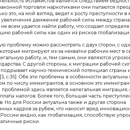
ятельность исламистов является следствием бедност
езаконной торговли наркотиками они пытаются прео
о это, на мой взгляд, ведет к росту преступности в 
 увеличения движение рабочей силы между страна
 не всем удается найти работу, что создает определ
цию рабочей силы как один из рисков глобализаци
ную проблему можно рассмотреть с двух сторон, с од
которые мигрируют из-за нехватки рабочих мест в с
легальную работу, и, тем самым, они являются угрозо
арства. С другой стороны, к миграции рабочей си
а подрывает научно-технический потенциал страны 
 c.35]. Обе эти проблемы в особенности актуальны 
м по числу иммигрантов, в основном это иммигран
 проблемой здесь является нелегальная миграция, 
платы налогов. Более того, большая часть преступл
. Но для России актуальна также и другая сторона
ых кадров за рубеж, что наносит вред инновацио
 России видно, как глобализация, способствую уп
азличные риски.