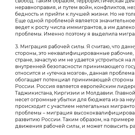
свобод. Таким образом, террористическая де
неравноправия, и путем войн, конфликтов, н
бедность и прийти к лучшей жизни. Но не тольк
Еще одной проблемой является значительное
ведет к росту числа иммигрантов, а им далеко
проблемы. Именно поэтому я выделила мигра
3. Миграция рабочей силы. Я считаю, что дан
стороны, это неквалифицированные рабочие, 
стране, зачастую им не удается устроиться на 
внутренней безопасности принимающего госуд
относится и «утечка мозгов», данная проблем
обогащает потенциал принимающей стороны [3,
России. Россия является европейским лидеро
Таджикистана, Киргизии и Молдавии. Главной
несет огромные убытки для бюджета из-за неу
происходит с участием нелегальных мигрантов
проблемы – миграция высококвалифицированн
развитию России. Таким образом, на примере
движения рабочей силы, и может повысить р