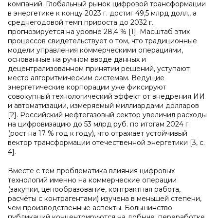
компаний. Глобальный рынок цифровой трансформации
в энергетике к концу 2023 г. достиг 49,5 млрд долл., а
среднегодовой темп прироста до 2032 г.
прогнозируется на уровне 28,4 % [1]. Масштаб этих
процессов свидетельствует о том, что традиционные
модели управления коммерческими операциями,
основанные на ручном вводе данных и
децентрализованном принятии решений, уступают
место алгоритмическим системам. Ведущие
энергетические корпорации уже фиксируют
совокупный технологический эффект от внедрения ИИ
и автоматизации, измеряемый миллиардами долларов
[2]. Российский нефтегазовый сектор увеличил расходы
на цифровизацию до 53 млрд руб. по итогам 2024 г.
(рост на 17 % год к году), что отражает устойчивый
вектор трансформации отечественной энергетики [3, с.
4].
Вместе с тем проблематика влияния цифровых
технологий именно на коммерческие операции
(закупки, ценообразование, контрактная работа,
расчёты с контрагентами) изучена в меньшей степени,
чем производственные аспекты. Большинство
публикаций концентрируются на добыче, переработке