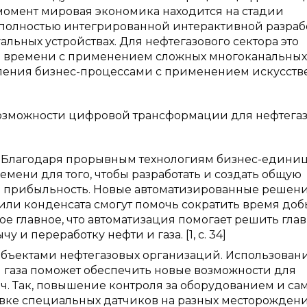
момент мировая экономика находится на стадии
к полностью интегрированной интерактивной разраб
льных устройствах. Для нефтегазового сектора это
ом времени с применением сложных многоканальных
ления бизнес-процессами с применением искусств
возможности цифровой трансформации для нефтега
. Благодаря прорывным технологиям бизнес-едини
мени для того, чтобы разработать и создать общую
ив прибыльность. Новые автоматизированные решени
или конденсата смогут помочь сократить время до
мое главное, что автоматизация помогает решить гла
и переработку нефти и газа. [1, с. 34]
бъектами нефтегазовых организаций. Использован
 газа поможет обеспечить новые возможности для
ч. Так, повышение контроля за оборудованием и с
вке специальных датчиков на разных месторождени