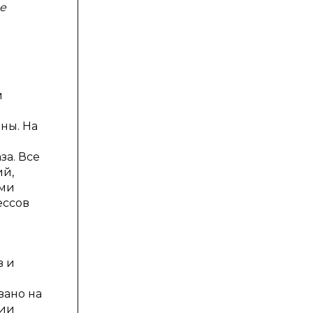
be
м
ны. На
за. Все
ий,
ыми
ессов
в и
вано на
ции