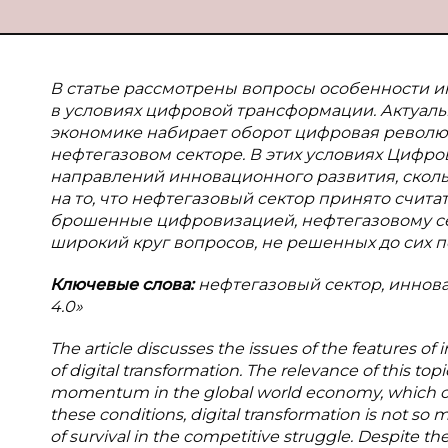
В
статье рассмотрены вопросы особенности и
в условиях цифровой трансформации. Актуальн
экономике набирает оборот цифровая революция
нефтегазовом секторе. В этих условиях Цифро
направлений инновационного развития, скол
на то, что нефтегазовый сектор принято счит
брошенные цифровизацией, нефтегазовому сек
широкий круг вопросов, не решенных до сих п
Ключевые слова:
нефтегазовый сектор, иннов
4.0»
The article discusses the issues of the features o
of digital transformation. The relevance of this topi
momentum in the global world economy, which carri
these conditions, digital transformation is not so 
of survival in the competitive struggle. Despite the 