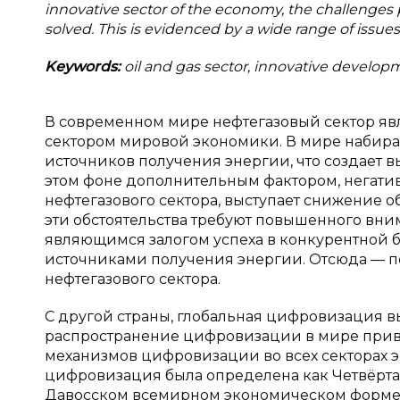
innovative sector of the economy, the challenges po
solved. This is evidenced by a wide range of issues
Keywords:
oil and gas sector, innovative developm
В современном мире нефтегазовый сектор я
сектором мировой экономики. В мире набира
источников получения энергии, что создает в
этом фоне дополнительным фактором, негат
нефтегазового сектора, выступает снижение о
эти обстоятельства требуют повышенного вн
являющимся залогом успеха в конкурентной б
источниками получения энергии. Отсюда — 
нефтегазового сектора.
С другой страны, глобальная цифровизация в
распространение цифровизации в мире при
механизмов цифровизации во всех секторах эк
цифровизация была определена как Четвёрт
Давосском всемирном экономическом форме в