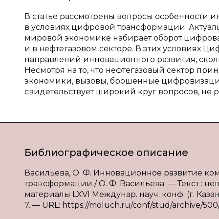
В статье рассмотрены вопросы особенности и
в условиях цифровой трансформации. Актуальн
мировой экономике набирает оборот цифровая 
и в нефтегазовом секторе. В этих условиях Ц
направлений инновационного развития, скол
Несмотря на то, что нефтегазовый сектор пр
экономики, вызовы, брошенные цифровизацие
свидетельствует широкий круг вопросов, не 
Библиографическое описание
Васильева, О. Ф. Инновационное развитие ко
трансформации / О. Ф. Васильева. — Текст : н
материалы LXVI Междунар. науч. конф. (г. Казань
7. — URL: https://moluch.ru/conf/stud/archive/500