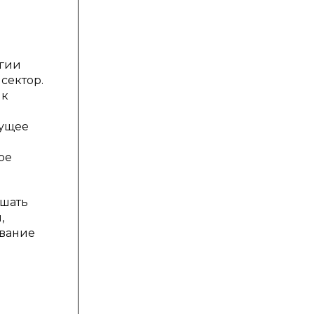
огии
сектор.
 к
дущее
ое
ешать
,
авание