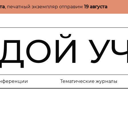
ста
, печатный экземпляр отправим
19 августа
ДОЙ У
нференции
Тематические журналы