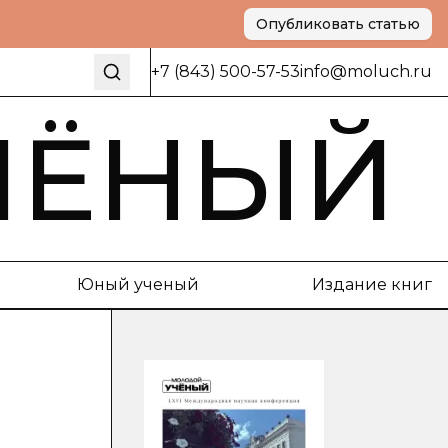
Опубликовать статью
+7 (843) 500-57-53
info@moluch.ru
ЧЁНЫЙ
Юный ученый
Издание книг