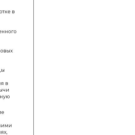
отке в
енного
зовых
цы
я в
бычи
вную
ие
амими
ях,