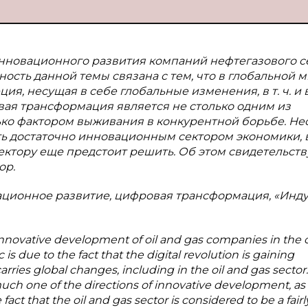
нновационного развития компаний нефтегазового с
ость данной темы связана с тем, что в глобальной 
, несущая в себе глобальные изменения, в т. ч. и 
вая трансформация является не столько одним из
ько фактором выживания в конкурентной борьбе. Не
ать достаточно инновационным сектором экономики, 
тору еще предстоит решить. Об этом свидетельств
ор.
ационное развитие, цифровая трансформация, «Инд
f innovative development of oil and gas companies in the 
c is due to the fact that the digital revolution is gaining
es global changes, including in the oil and gas sector.
much one of the directions of innovative development, as 
fact that the oil and gas sector is considered to be a fairl