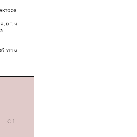
ектора
в т. ч.
з
б этом
— С. 1-