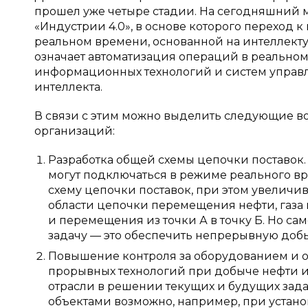
прошел уже четыре стадии. На сегодняшний 
«Индустрии 4.0», в основе которого переход 
реальном времени, основанной на интеллектуа
означает автоматизация операций в реальн
информационных технологий и систем управ
интеллекта.
В связи с этим можно выделить следующие 
организаций:
Разработка общей схемы цепочки поставок
могут подключаться в режиме реального вре
схему цепочки поставок, при этом увелич
области цепочки перемещения нефти, газа 
и перемещения из точки А в точку Б. Но са
задачу — это обеспечить непрерывную добычу 
Повышение контроля за оборудованием и о
прорывных технологий при добыче нефти и
отрасли в решении текущих и будущих зада
объектами возможно, например, при устано