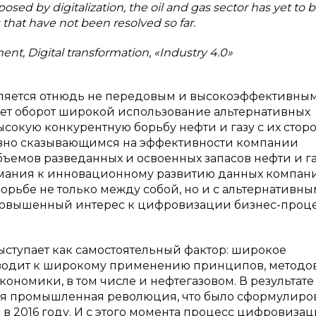
sed by digitalization, the oil and gas sector has yet to 
 that have not been resolved so far.
ent, Digital transformation, «Industry 4.0»
вляется отнюдь не передовым и высокоэффективны
ет оборот широкой использование альтернативных
ысокую конкурентную борьбу нефти и газу с их сторо
ивно сказывающимся на эффективности компании
бъемов разведанных и освоенных запасов нефти и га
имания к инновационному развитию данных компан
орьбе не только между собой, но и с альтернативн
повышенный интерес к цифровизации бизнес-проц
ыступает как самостоятельный фактор: широкое
водит к широкому применению принципов, методо
ономики, в том числе и нефтегазовом. В результате
ая промышленная революция, что было сформулиро
 2016 году. И с этого момента процесс цифровиза