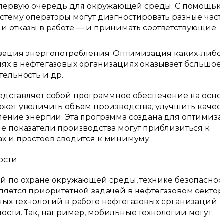
 первую очередь для окружающей среды. С помощь
тему операторы могут диагностировать разные час
и отказы в работе — и принимать соответствующие
ация энергопотребления. Оптимизация каких-либ
иях в нефтегазовых организациях оказывает большо
ельность и др.
представляет собой программное обеспечение на осн
жет увеличить объем производства, улучшить каче
ение энергии. Эта программа создана для оптими
е показатели производства могут приблизиться к
х и простоев сводится к минимуму.
ости.
 по охране окружающей среды, технике безопаснос
вляется приоритетной задачей в нефтегазовом секто
ых технологий в работе нефтегазовых организаций
ости. Так, например, мобильные технологии могут