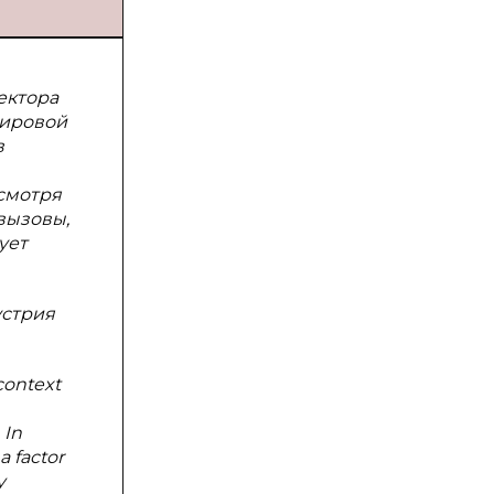
ектора
мировой
в
смотря
вызовы,
ует
устрия
context
 In
a factor
y