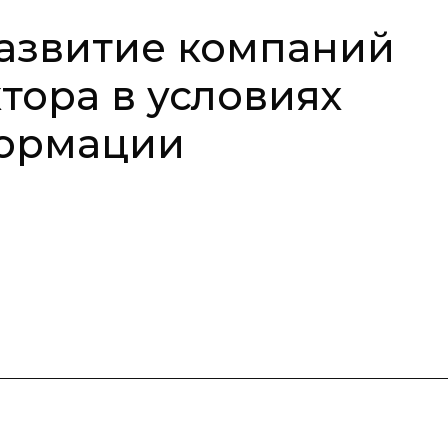
азвитие компаний
тора в условиях
ормации