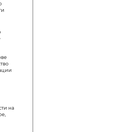
ю
ти
о
е
ове
ство
зации
ти на
ре,