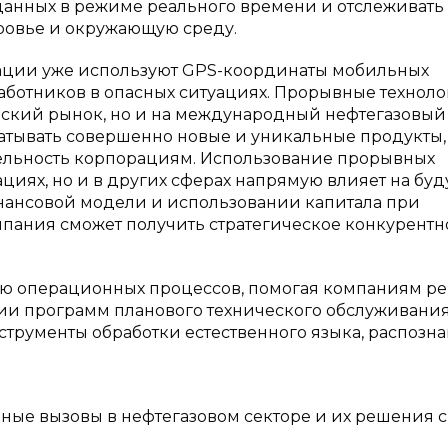
данных в режиме реального времени и отслеживать
оровье и окружающую среду.
ации уже используют GPS-координаты мобильных
 работников в опасных ситуациях. Прорывные технол
ский рынок, но и на международный нефтегазовый 
абатывать совершенно новые и уникальные продукты,
ельность корпорациям. Использование прорывных
ациях, но и в других сферах напрямую влияет на бу
нансовой модели и использовании капитала при
ания сможет получить стратегическое конкурентн
ю операционных процессов, помогая компаниям р
и программ планового технического обслуживания
трументы обработки естественного языка, распозн
ьные вызовы в нефтегазовом секторе и их решения с