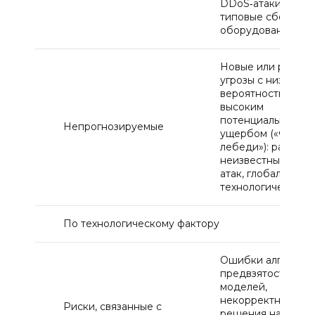
DDoS‑атаки, фиши
типовые сбои
оборудования
Новые или редки
угрозы с низкой
вероятностью, но
высоким
потенциальным
Непрогнозируемые
ущербом («чёрны
лебеди»): ранее
неизвестные виды
атак, глобальные
технологические 
По технологическому фактору
Ошибки алгоритмо
предвзятость
моделей,
некорректные
Риски, связанные с
решения на основ