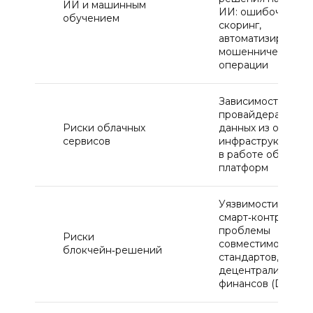
ИИ и машинным
ИИ: ошибочный
обучением
скоринг,
автоматизирован
мошеннические
операции
Зависимость от
провайдера, утеч
Риски облачных
данных из облачн
сервисов
инфраструктуры, 
в работе облачны
платформ
Уязвимости
смарт‑контрактов,
проблемы
Риски
совместимости
блокчейн‑решений
стандартов, риски
децентрализован
финансов (DeFi)