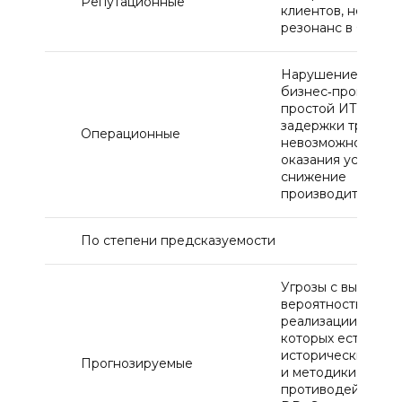
Репутационные
клиентов, негатив
резонанс в СМИ
Нарушение
бизнес‑процессов
простой ИТ‑систе
задержки транзак
Операционные
невозможность
оказания услуг,
снижение
производительно
По степени предсказуемости
Угрозы с высокой
вероятностью
реализации, для
которых есть
исторические да
Прогнозируемые
и методики
противодействия: