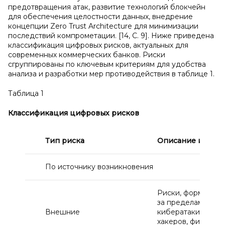
предотвращения атак, развитие технологий блокчейн
для обеспечения целостности данных, внедрение
концепции Zero Trust Architecture для минимизации
последствий компрометации. [14, С. 9]. Ниже приведена
классификация цифровых рисков, актуальных для
современных коммерческих банков. Риски
сгруппированы по ключевым критериям для удобства
анализа и разработки мер противодействия в таблице 1.
Таблица 1
Классификация цифровых рисков
Тип риска
Описание и
при
По источнику возникновения
Риски, формируе
за пределами банк
Внешние
кибератаки, дейс
хакеров, фишинго