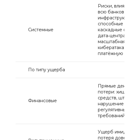
Риски, влияющие 
всю банковскую
инфраструктуру и
способные вызват
Системные
каскадные сбои: о
дата‑центра,
масштабная
кибератака на
платёжную систе
По типу ущерба
Прямые денежны
потери: хищение
средств, штрафы 
Финансовые
нарушение
регулятивных
требований
Ущерб имиджу ба
потеря доверия