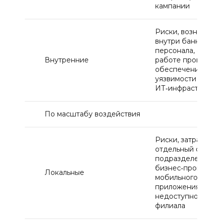
кампании
Риски, возникаю
внутри банка: ош
персонала, сбои в
Внутренние
работе программн
обеспечения,
уязвимости
ИТ‑инфраструкту
По масштабу воздействия
Риски, затрагива
отдельный сервис
подразделение и
бизнес‑процесс: 
Локальные
мобильного
приложения,
недоступность од
филиала