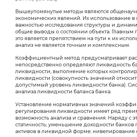
Вышеупомянутые методы являются общенаучн
экономических явлений. Их использование в
важностью исследования структуры и динамик
общие выводы о состоянии объекта. Главным 
это является препятствием на пути к их испо
анализ не является точным и комплексным.
Коэффициентный метод предусматривает рас
непосредственно определяют ликвидность ба
ликвидности, выполнение которых контролир
ликвидности (совокупность значений относи
допустимый уровень ликвидности банка). С
анализа ликвидности баланса банка.
Установление нормативных значений коэффи
регулирования ликвидности имеет ряд преиму
возможность анализа и сравнения. Наряду с э
статичность; уменьшение доходности банков
активов в ликвидной форме; нивелирование о