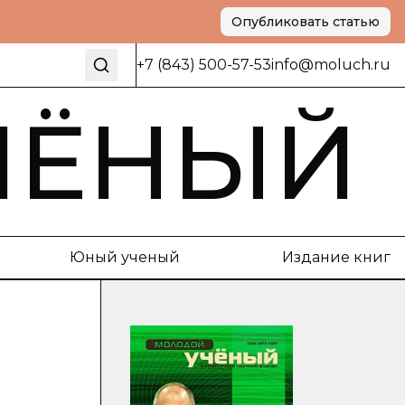
Опубликовать статью
+7 (843) 500-57-53
info@moluch.ru
ЧЁНЫЙ
Юный ученый
Издание книг