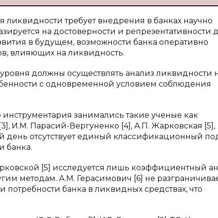
я ликвидности требует внедрения в банках научно
азируется на достоверности и репрезентативности 
звития в будущем, возможности банка оперативно
ов, влияющих на ликвидность.
 уровня должны осуществлять анализ ликвидности 
собенности с одновременной условием соблюдения
инструментария занимались такие ученые как
 [3], И.М. Парасий-Вергуненко [4], А.П. Жарковская [5],
ний день отсутствует единый классификационный по
 банка.
 Жарковской [5] исследуется лишь коэффициентный ан
им методам. А.М. Герасимович [6] не разграничива
 потребности банка в ликвидных средствах, что