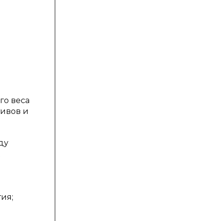
го веса
тивов и
ду
ия;