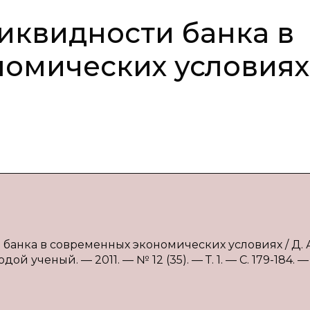
иквидности банка в
омических условиях
ч
 банка в современных экономических условиях / Д. А
й ученый. — 2011. — № 12 (35). — Т. 1. — С. 179-184. —