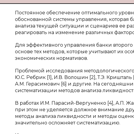
Постоянное обеспечение оптимального уровн
обоснованной системы управления, которая б
анализа текущей ситуации и сценариев ее ра
реагировать на изменение различных фактор
Для эффективного управления банки второго
основе тех методов, которые учитывают их о
экономических нормативов.
Проблемой исследования методологического 
Ю.С. Ребрик [1], И.В. Волошин [2], Т.Э. Кришталь
А.М. Герасимович [6] и другие. На сегодняш
систематизации методов анализа ликвидности
В работах И.М. Парасий-Вергуненко [4], А.П.
при этом не уделяется должное внимание друг
методы анализа ликвидности и методы оценки
значительно осложняет систематизацию.