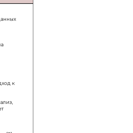
данных
на
дход к
ализ,
ет