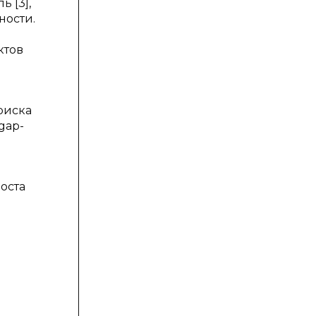
ь [3],
ности.
ктов
риска
gap-
оста