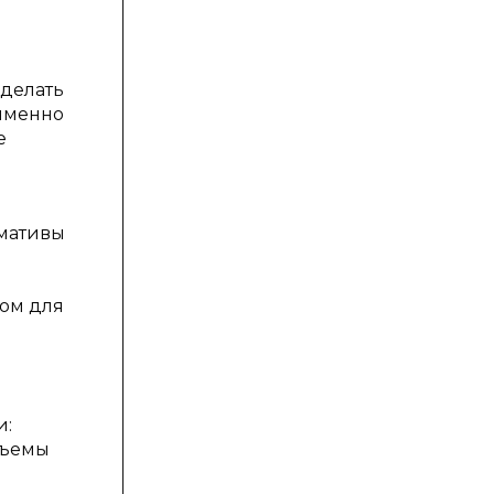
сделать
 именно
е
рмативы
ом для
и:
бъемы