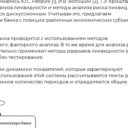
ись Ю.С. Ребрик [1], И.В. Волошин [2], Т.Э. Криштал
нализа ликвидности и методы анализа риска ликвид
тся дискуссионным. Учитывая это, предлагаем
 банка с позиции различных экономических субъе
нка проводится с использованием методов
го, факторного анализа. В то же время для анализа 
тельно применяют методы разрывов ликвидности (
 бэк-тестирования.
ии динамики показателей, которые характеризуют
спользования этой системы рассчитываются темпы р
ленное количество периодов и определяются общие