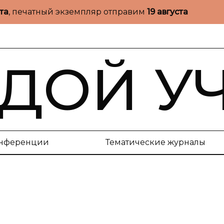
ста
, печатный экземпляр отправим
19 августа
ДОЙ У
нференции
Тематические журналы