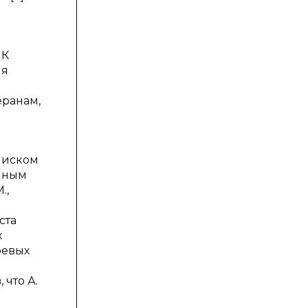
 К
ия
еранам,
с иском
онным
.,
ста
х
оевых
 что А.