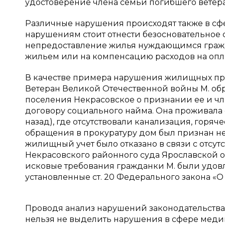
удостоверение члена семьи погибшего ветера
Различные нарушения происходят также в сф
нарушениям стоит отнести безосновательное 
непредоставление жилья нуждающимся гражд
жильем или на компенсацию расходов на опл
В качестве примера нарушения жилищных пра
Ветеран Великой Отечественной войны М. обр
поселения Некрасовское о признании ее и 
договору социального найма. Она проживала с
назад), где отсутствовали канализация, горяч
обращения в прокуратуру дом был признан н
жилищный учет было отказано в связи с отсу
Некрасовского районного суда Ярославской обл
исковые требования гражданки М. были удовл
установленные ст. 20 Федерального закона «О 
Проводя анализ нарушений законодательства
нельзя не выделить нарушения в сфере меди