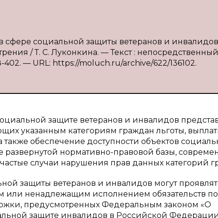
 в сфере социальной защиты ветеранов и инвалидов
ения / Т. С. Луконкина. — Текст : непосредственный 
402. — URL: https://moluch.ru/archive/622/136102.
оциальной защите ветеранов и инвалидов предста
щих указанным категориям граждан льготы, выплат
а также обеспечение доступности объектов социал
е развернутой нормативно-правовой базы, совреме
частые случаи нарушения прав данных категорий г
ной защиты ветеранов и инвалидов могут проявлят
ем или ненадлежащим исполнением обязательств по
ержки, предусмотренных Федеральным законом «О
иальной защите инвалидов в Российской Федерации»