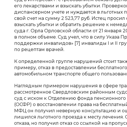
его лекарствами и взыскать убытки. Проверкой 
диспансерном учете и нуждается в льготных пр
свой счет на сумму 2 523,77 руб. Истец проси
взыскать убытки и обратить решение к неме
суда г. Орла Орловской области от 21 января 2
в полном объеме. Суд учел, что в силу Указа
поддержки инвалидов» [7] инвалиды I и II г
по рецептам врачей.
К определенной группе нарушений стоит такж
примеру, отказ в предоставлении бесплатног
автомобильном транспорте общего пользован
Наглядным примером нарушения в сфере транс
рассмотренное Свердловским районным судом 
суд с иском к Отделению фонда пенсионного
(ОСФР) о восстановлении права на бесплатный
МФЦ он получил неверную консультацию и оши
лишился льготного проезда к месту лечения. 
отказа, но получил отказ со ссылкой на пропус