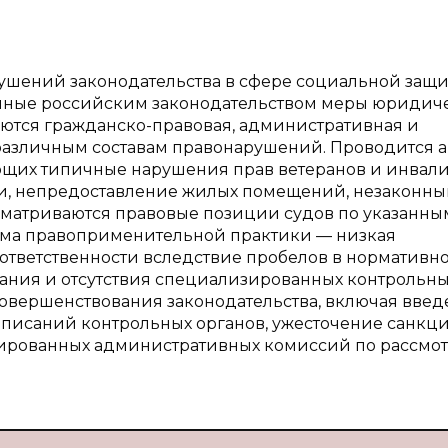
рушений законодательства в сфере социальной защ
енные российским законодательством меры юридич
уются гражданско-правовая, административная и
 различным составам правонарушений. Проводится 
ющих типичные нарушения прав ветеранов и инвал
и, непредоставление жилых помещений, незаконный
ассматриваются правовые позиции судов по указанны
ема правоприменительной практики — низкая
ответственности вследствие пробелов в нормативно
ания и отсутствия специализированных контрольн
совершенствования законодательства, включая вве
писаний контрольных органов, ужесточение санкци
ированных административных комиссий по рассмо