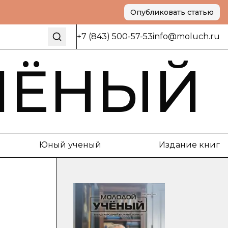
Опубликовать статью
+7 (843) 500-57-53
info@moluch.ru
ЧЁНЫЙ
Юный ученый
Издание книг