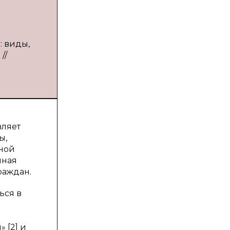
: виды,
//
вляет
ы,
ьной
нная
раждан.
ься в
 [2] и