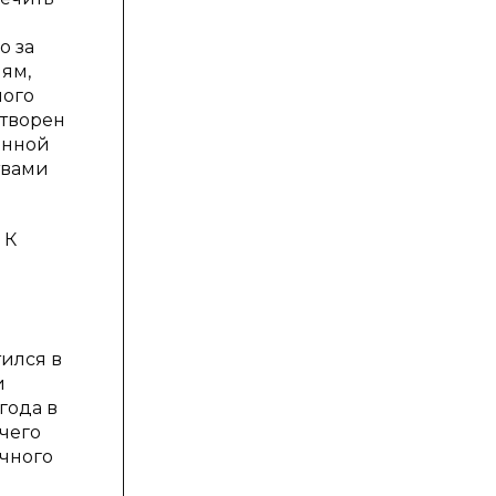
о за
иям,
ного
етворен
енной
твами
 К
тился в
и
года в
чего
очного