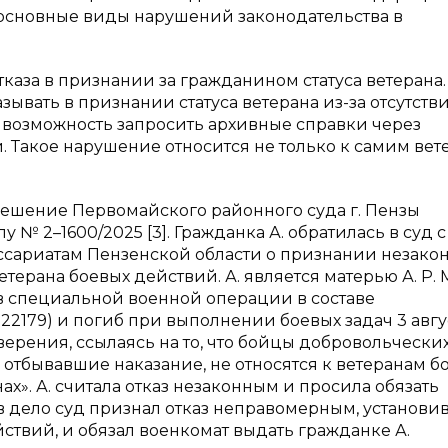
основные виды нарушений законодательства в
тказа в признании за гражданином статуса ветерана.
ывать в признании статуса ветерана из-за отсутств
 возможность запросить архивные справки через
 Такое нарушение относится не только к самим вет
Решение Первомайского районного суда г. Пензы
лу № 2–1600/2025 [3]. Гражданка А. обратилась в суд 
ссариатам Пензенской области о признании незак
терана боевых действий. А. является матерью А. Р. М
л в специальной военной операции в составе
 22179) и погиб при выполнении боевых задач 3 авгу
верения, ссылаясь на то, что бойцы добровольчески
 отбывавшие наказание, не относятся к ветеранам б
х». А. считала отказ незаконным и просила обязать
 дело суд признал отказ неправомерным, установив,
ействий, и обязал военкомат выдать гражданке А.