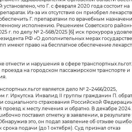
установлено, что Г. с февраля 2020 года состоит на
епаратах. Из-за их отсутствия он приобрел лекарств
л обеспечить Г. препаратами по врачебным назначен
дленному исполнению. Решением Советского район
025 г. по делу № 2–568/2025 [6] иск прокурора удовл
 Президента РФ «О дополнительных мерах государств
рупп имеют право на бесплатное обеспечение лекарс
е отнести и нарушения в сфере транспортных льгот.
о проезда на городском пассажирском транспорте и
ия.
портных льгот является дело № 2–2466/2025,
г. Иркутска. Инвалид II группы гражданин П. обра
 и социального страхования Российской Федераци
 проезд к месту лечения и обратно. В декабре 2024 
бочно поставил отметку в заявлении, в результате 
Обнаружив это, он подал заявление об отзыве ошиб
к срока подачи (до 1 октября). Суд признал отказ