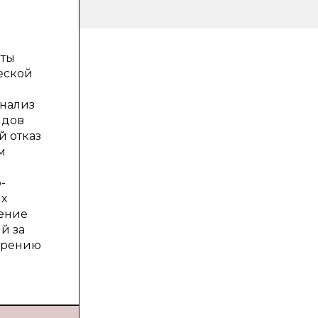
иты
еской
анализ
идов
 отказ
м
-
ых
дение
й за
трению