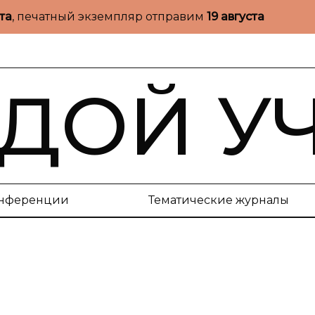
ста
, печатный экземпляр отправим
19 августа
ДОЙ У
нференции
Тематические журналы