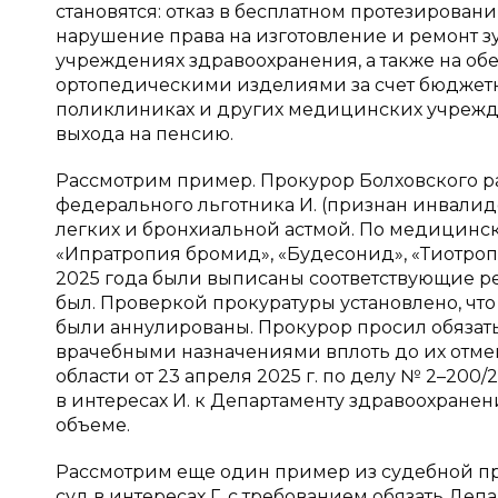
становятся: отказ в бесплатном протезирова
нарушение права на изготовление и ремонт 
учреждениях здравоохранения, а также на об
ортопедическими изделиями за счет бюджетны
поликлиниках и других медицинских учрежде
выхода на пенсию.
Рассмотрим пример. Прокурор Болховского ра
федерального льготника И. (признан инвали
легких и бронхиальной астмой. По медицинс
«Ипратропия бромид», «Будесонид», «Тиотроп
2025 года были выписаны соответствующие ре
был. Проверкой прокуратуры установлено, что
были аннулированы. Прокурор просил обязать 
врачебными назначениями вплоть до их отме
области от 23 апреля 2025 г. по делу № 2–200
в интересах И. к Департаменту здравоохране
объеме.
Рассмотрим еще один пример из судебной пра
суд в интересах Г. с требованием обязать Де