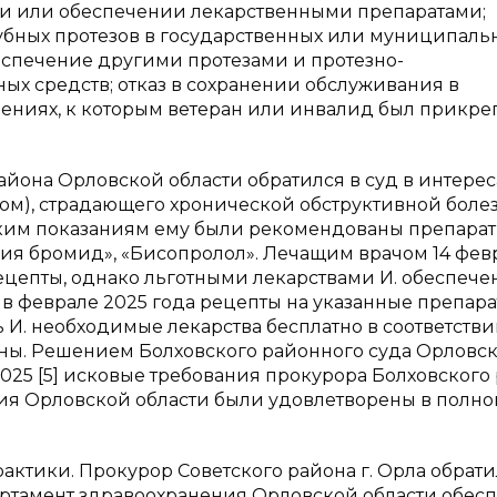
нии или обеспечении лекарственными препаратами;
зубных протезов в государственных или муниципаль
еспечение другими протезами и протезно-
х средств; отказ в сохранении обслуживания в
ниях, к которым ветеран или инвалид был прикре
йона Орловской области обратился в суд в интерес
дом), страдающего хронической обструктивной боле
ким показаниям ему были рекомендованы препарат
ия бромид», «Бисопролол». Лечащим врачом 14 фев
цепты, однако льготными лекарствами И. обеспече
 в феврале 2025 года рецепты на указанные препар
И. необходимые лекарства бесплатно в соответстви
ны. Решением Болховского районного суда Орловс
/2025 [5] исковые требования прокурора Болховского
ния Орловской области были удовлетворены в полн
ктики. Прокурор Советского района г. Орла обрати
партамент здравоохранения Орловской области обес