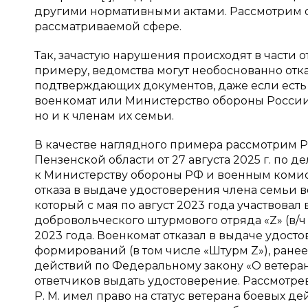
другими нормативными актами. Рассмотрим 
рассматриваемой сфере.
Так, зачастую нарушения происходят в части о
примеру, ведомства могут необоснованно отказ
подтверждающих документов, даже если есть
военкомат или Министерство обороны России.
но и к членам их семьи.
В качестве наглядного примера рассмотрим 
Пензенской области от 27 августа 2025 г. по де
к Министерству обороны РФ и военным коми
отказа в выдаче удостоверения члена семьи ве
который с мая по август 2023 года участвова
добровольческого штурмового отряда «Z» (в/ч
2023 года. Военкомат отказал в выдаче удосто
формирований (в том числе «Штурм Z»), ранее
действий по Федеральному закону «О ветерана
ответчиков выдать удостоверение. Рассмотрев
Р. М. имел право на статус ветерана боевых д