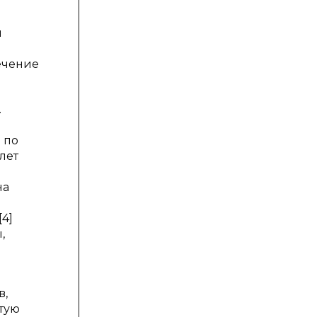
м
ечение
.
 по
лет
на
4]
,
в,
тую