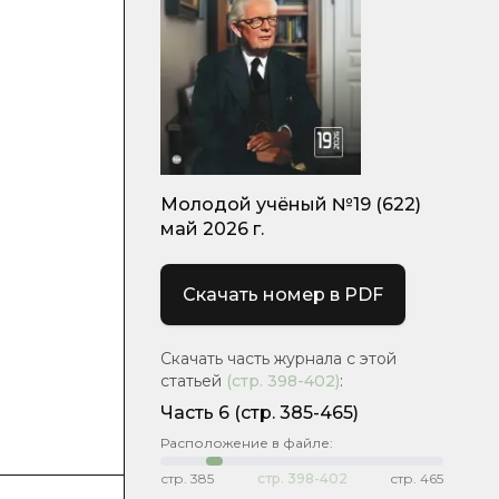
Молодой учёный №19 (622)
май 2026 г.
Скачать номер в PDF
Скачать часть журнала с этой
статьей
(стр.
398-402
)
:
Часть 6
(стр. 385-465)
Расположение в файле:
стр.
385
стр.
398-402
стр.
465