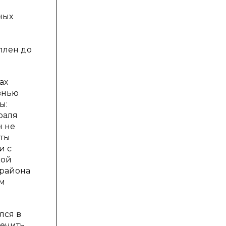
ных
плен до
ах
знью
ы:
раля
н не
аты
и с
кой
 района
ом
лся в
печить