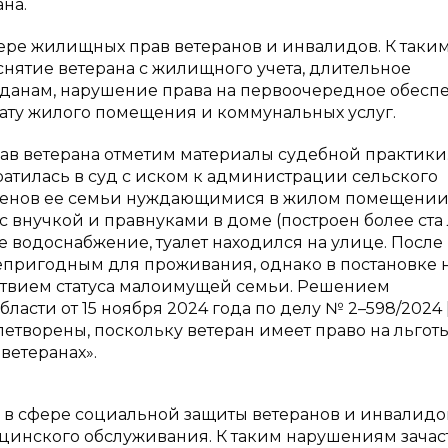
на.
ере жилищных прав ветеранов и инвалидов. К таки
снятие ветерана с жилищного учета, длительное
анам, нарушение права на первоочередное обесп
ату жилого помещения и коммунальных услуг.
в ветерана отметим материалы судебной практики
атилась в суд с иском к администрации сельского
членов ее семьи нуждающимися в жилом помещении
 внучкой и правнуками в доме (построен более ста 
ее водоснабжение, туалет находился на улице. После
епригодным для проживания, однако в постановке 
тствием статуса малоимущей семьи. Решением
асти от 15 ноября 2024 года по делу № 2–598/2024 [
етворены, поскольку ветеран имеет право на льготы
ветеранах».
 в сфере социальной защиты ветеранов и инвалидо
цинского обслуживания. К таким нарушениям зачас