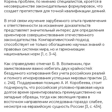
Корень проблем, по мнению специалистов, кроется в
несовершенстве законодательных формулировок, что
создает препятствия для точной квалификации деяний.
В этой связи изучение зарубежного опыта привлечения
к ответственности за искажение доказательств
представляет значительный интерес для определения
ориентиров совершенствования отечественного
законодательства. Компаративистский подход
способствует не только обогащению научных знаний о
правовых системах мира, но и гармонизации
национальных норм [1, с. 3–4].
Как справедливо отмечал Б. В. Волженкин, при
заимствовании важно избегать двух крайностей:
бездумного копирования без учета российских реалий
и полного игнорирования успешных мировых практик [2,
с. 246]. Поддерживая позицию А. И. Коробеева, стоит
подчеркнуть, что российская уголовно-правовая наука
долгое время ориентировалась преимущественно на
западные образцы, тогда как эволюция права в
восточном направлении исследована гораздо слабее,
несмотря на евразийскую сущность России [3, с. 434].