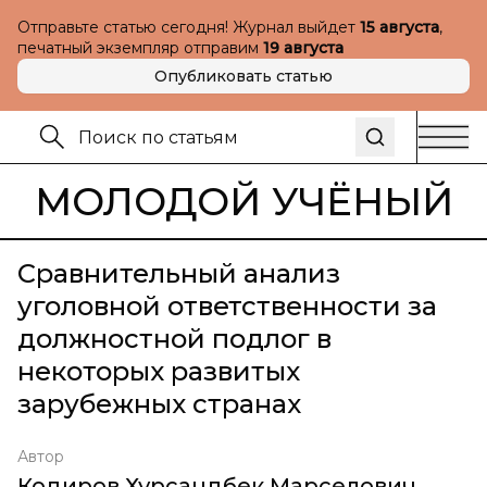
Отправьте статью сегодня! Журнал выйдет
15 августа
,
печатный экземпляр отправим
19 августа
Опубликовать статью
МОЛОДОЙ УЧЁНЫЙ
Сравнительный анализ
уголовной ответственности за
должностной подлог в
некоторых развитых
зарубежных странах
Автор
Кодиров Хурсандбек Марселович