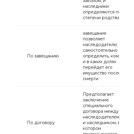
законом, и
наследники
определяются по
степени родства
завещание
позволяет
наследодателю
самостоятельно
По завещанию
определить, кому
и в каких долях
перейдет его
имущество после
смерти
Предполагает
заключение
специального
договора между
наследодателем
По договору
и наследником, в
котором