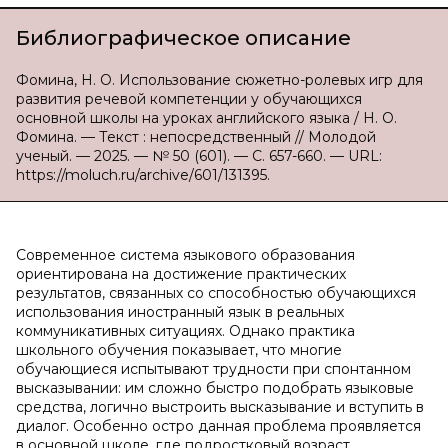
Библиографическое описание
Фомина, Н. О. Использование сюжетно-ролевых игр для
развития речевой компетенции у обучающихся
основной школы на уроках английского языка / Н. О.
Фомина. — Текст : непосредственный // Молодой
ученый. — 2025. — № 50 (601). — С. 657-660. — URL:
https://moluch.ru/archive/601/131395.
Современное система языкового образования
ориентирована на достижение практических
результатов, связанных со способностью обучающихся
использования иностранный язык в реальных
коммуникативных ситуациях. Однако практика
школьного обучения показывает, что многие
обучающиеся испытывают трудности при спонтанном
высказывании: им сложно быстро подобрать языковые
средства, логично выстроить высказывание и вступить в
диалог. Особенно остро данная проблема проявляется
в основной школе, где подростковый возраст