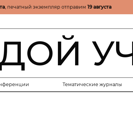
ста
, печатный экземпляр отправим
19 августа
ДОЙ У
нференции
Тематические журналы