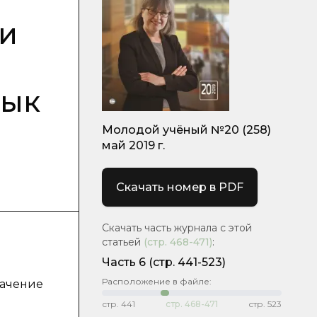
ии
зык
Молодой учёный №20 (258)
май 2019 г.
Скачать номер в PDF
Скачать часть журнала с этой
статьей
(стр.
468-471
)
:
Часть 6
(стр. 441-523)
Расположение в файле:
начение
стр.
441
стр.
468-471
стр.
523