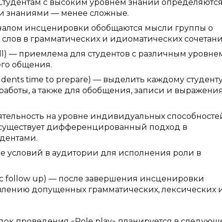
 Студентам с высоким уровнем знаний определяютс
ми знаниями — менее сложные.
началом инсценировки обобщаются мысли группы о
слов в грамматических и идиоматических сочетани
ll) — приемлема для студентов с различным уровне
его общения.
dents time to prepare) — выделить каждому студент
аботы, а также для обобщения, записи и выражени
еятельность на уровне индивидуальных способносте
s) — существует дифференцированный подход в
удентами.
ние условий в аудитории для исполнения роли в
tic follow up) — после завершения инсценировки
влению допущенных грамматических, лексических 
ок проведения «Role play» планируется в следующ