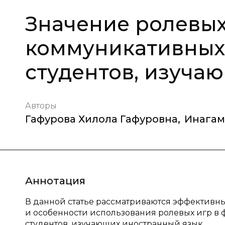
Значение ролевы
коммуникативных
студентов, изуча
Авторы
Гафурова Хилола Гафуровна
,
Инагам
Аннотация
В данной статье рассматриваются эффективны
и особенности использования ролевых игр 
студентов, изучающих иностранный язык.