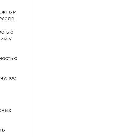
важным
еседе,
стью.
ий у
дностью
 чужое
жных
ть