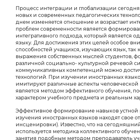
Процесс интеграции и глобализации сегодня
новых и современных педагогических техноло
днем изменяется отношение и возрастает инт
проблем современности является формирова
интегративного подхода, который является 
языку. Для достижения этих целей особое в
способностей учащихся, изучающих язык, так
выражения собственных мыслей студентов, ф
различной социально- культурной речевой с
коммуникативных компетенций можно достич
технологий. При изучении иностранных язык
имитируют различные аспекты человеческой 
является методом эффективного обучения, п
характером учебного предмета и реальным х
Эффективное формирование навыков устной р
изучения иностранных языков находят свое от
инсценировки). Известно, что на сегодняшни
используется методика коллективного обуче
занятия подобным методом преподаватель учас