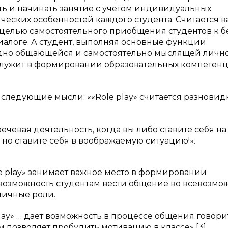
ь и начинать занятие с учетом индивидуальных
ческих особенностей каждого студента. Считается 
целью самостоятельного приобщения студентов к б
алоге. А студент, выполняя основные функции
одно общающейся и самостоятельно мыслящей лично
 служит в формировании образовательных компетенц
 следующие мысли: ««Role play» считается разнови
чевая деятельность, когда вы либо ставите себя на
, но ставите себя в воображаемую ситуацию!».
play» занимает важное место в формировании
 возможность студентам вести общение во всевозмо
личные роли.
play» … даёт возможность в процессе общения говори
 позволяет пробудить мотивацию в классе» [3].