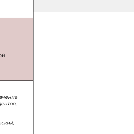
дой
начение
ентов,
еский,