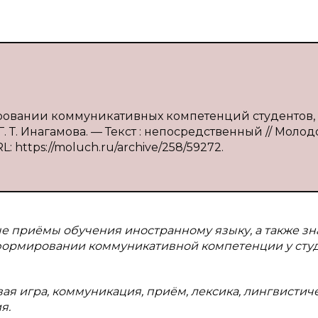
мировании коммуникативных компетенций студентов,
Г. Т. Инагамова. — Текст : непосредственный // Моло
L: https://moluch.ru/archive/258/59272.
е приёмы обучения иностранному языку, а также з
 формировании коммуникативной компетенции у студ
ая игра, коммуникация, приём, лексика, лингвистич
я.