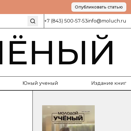
Опубликовать статью
+7 (843) 500-57-53
info@moluch.ru
ЧЁНЫЙ
Юный ученый
Издание книг