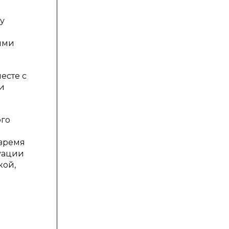
у
ями
есте с
и
ого
 время
туации
кой,