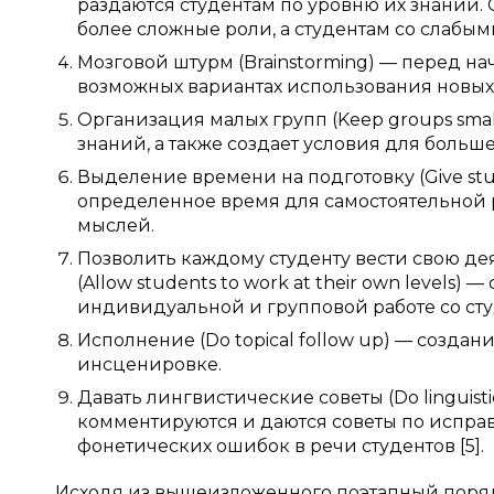
раздаются студентам по уровню их знаний.
более сложные роли, а студентам со слабы
Мозговой штурм (Brainstorming) — перед 
возможных вариантах использования новых 
Организация малых групп (Keep groups sma
знаний, а также создает условия для больш
Выделение времени на подготовку (Give stu
определенное время для самостоятельной р
мыслей.
Позволить каждому студенту вести свою д
(Allow students to work at their own level
индивидуальной и групповой работе со ст
Исполнение (Do topical follow up) — созда
инсценировке.
Давать лингвистические советы (Do linguis
комментируются и даются советы по испра
фонетических ошибок в речи студентов [5].
Исходя из вышеизложенного поэтапный поряд