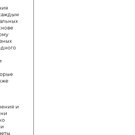
ния
 каждым
уальных
снове
ому
ивных
одного
и
торые
кже
чения и
ини
ко
ии
веты.