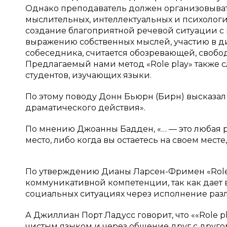
Однако преподаватель должен организовыват
мыслительных, интеллектуальных и психологи
создание благоприятной речевой ситуации с 
выражению собственных мыслей, участию в ди
собеседника, считается обозревающей, своб
Предлагаемый нами метод «Role play» также
студентов, изучающих языки.
По этому поводу Донн Бьюрн (Бирн) высказал
драматического действия».
По мнению Джоанны Бадден, «… — это любая ре
место, либо когда вы остаетесь на своем месте
По утверждению Дианы Ларсен-Фримен «Role 
коммуникативной компетенции, так как дает
социальных ситуациях через исполнение раз
А Джиллиан Порт Ладусс говорит, что ««Role 
чистым языком и через общение друг с другом