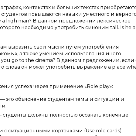
графах, контекстах и больших текстах приобретают
 студентов повышаются навыки уместного и верног
he a high man? В данном предложении лексическое
торого необходимо употребить синоним tall. Is he a 
там выразить свои мысли путем употребления
акомых, а также умением использования иного
you go to the cinema? В данном предложении, если 
ого слова он может употребить выражение a place wh
ения успеха через применение «Role play»:
) — это объяснение студентам темы и ситуации и
ли.
 — студенты должны полностью осознать конечные
с ситуационными корточками (Use role cards)