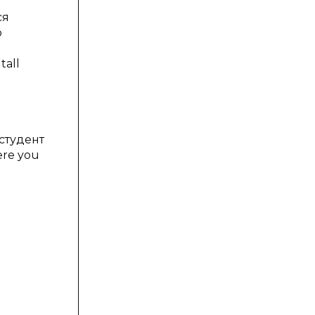
ся
о
tall
студент
ere you