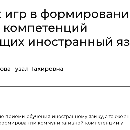
х игр в формирован
 компетенций
ющих иностранный я
ова Гузал Тахировна
е приёмы обучения иностранному языку, а также з
в формировании коммуникативной компетенции у