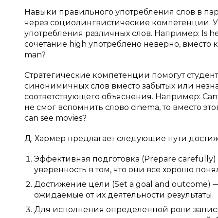
Навыки правильного употребления слов в пара
через социолингвистические компетенции. У
употребления различных слов. Например: Is 
сочетание high употреблено неверно, вместо ко
man?
Стратегические компетенции помогут студен
синонимичных слов вместо забытых или незн
соответствующего объяснения. Например: Can 
не смог вспомнить слово cinema, то вместо эт
can see movies?
Д. Хармер предлагает следующие пути достиж
Эффективная подготовка (Prepare carefully
уверенность в том, что они все хорошо поня
Достижение цели (Set a goal and outcome)
ожидаемые от их деятельности результаты.
Для исполнения определенной роли записи 