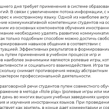
шнего дня требует применения в системе образова
гий. В связи с увеличением потока информации, с
ерес к иностранному языку. Одной из наиболее акт
ние коммуникативной компетенции студентов на о
одним из основных компонентов обучения иностранн
нимание необходимо уделять развитию коммуникат
 как только подобным способом можно достичь своб
ормирования навыков общения в соответствии с
итуацией. Эффективных результатов в формировани
ь путем применения в учебном процессе игр и
ов наиболее значимыми являются ролевые игры, ко
активности и социального взаимодействия. Игра та
оскольку снимает противоречия между абстрактным
арактером профессиональной деятельности.
азговорной речи студентов путем совместного обу
ражение в методе «Role play» (ролевые игры или м
й день во многих высших учебных заведениях широ
ния и изучения иностранных языков. При проведен
твует как зритель, в конце дает комментарии и со