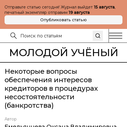
Отправьте статью сегодня! Журнал выйдет
15 августа
,
печатный экземпляр отправим
19 августа
Опубликовать статью
МОЛОДОЙ УЧЁНЫЙ
Некоторые вопросы
обеспечения интересов
кредиторов в процедурах
несостоятельности
(банкротства)
Автор
Емельянцева Оксана Владимировна