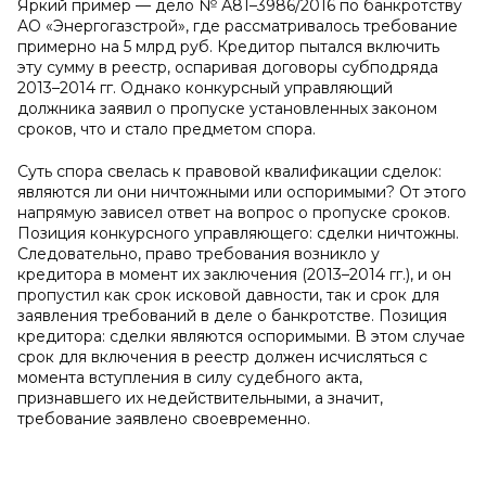
Яркий пример — дело № А81–3986/2016 по банкротству
АО «Энергогазстрой», где рассматривалось требование
примерно на 5 млрд руб. Кредитор пытался включить
эту сумму в реестр, оспаривая договоры субподряда
2013–2014 гг. Однако конкурсный управляющий
должника заявил о пропуске установленных законом
сроков, что и стало предметом спора.
Суть спора свелась к правовой квалификации сделок:
являются ли они ничтожными или оспоримыми? От этого
напрямую зависел ответ на вопрос о пропуске сроков.
Позиция конкурсного управляющего: сделки ничтожны.
Следовательно, право требования возникло у
кредитора в момент их заключения (2013–2014 гг.), и он
пропустил как срок исковой давности, так и срок для
заявления требований в деле о банкротстве. Позиция
кредитора: сделки являются оспоримыми. В этом случае
срок для включения в реестр должен исчисляться с
момента вступления в силу судебного акта,
признавшего их недействительными, а значит,
требование заявлено своевременно.