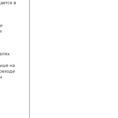
ается в
 и
я
елях
ыше на
ереходе
м