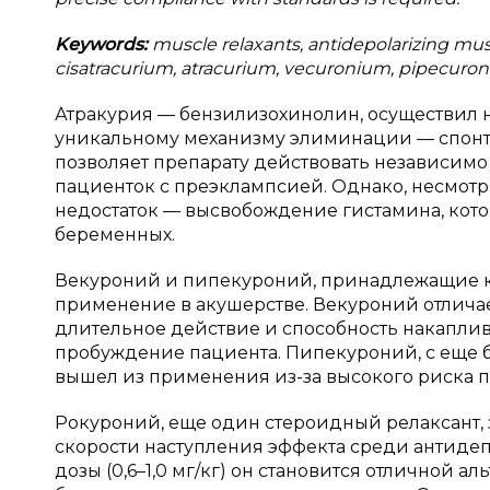
Keywords:
muscle relaxants, antidepolarizing musc
cisatracurium, atracurium, vecuronium, pipecuro
Атракурия — бензилизохинолин, осуществил 
уникальному механизму элиминации — спонта
позволяет препарату действовать независимо 
пациенток с преэклампсией. Однако, несмотр
недостаток — высвобождение гистамина, кото
беременных.
Векуроний и пипекуроний, принадлежащие к
применение в акушерстве. Векуроний отличае
длительное действие и способность накаплив
пробуждение пациента. Пипекуроний, с еще 
вышел из применения из-за высокого риска 
Рокуроний, еще один стероидный релаксант, 
скорости наступления эффекта среди антиде
дозы (0,6–1,0 мг/кг) он становится отличной а