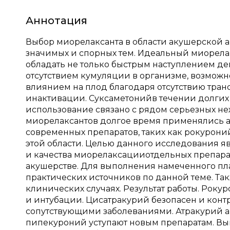
Аннотация
Выбор миорелаксанта в области акушерской а
значимых и спорных тем. Идеальный миорела
обладать не только быстрым наступлением де
отсутствием кумуляции в организме, возможн
влиянием на плод благодаря отсутствию тран
инактивации. Суксаметонийв течении долгих л
использование связано с рядом серьезных н
миорелаксантов долгое время применялись а
современных препаратов, таких как рокурони
этой области. Целью данного исследования 
и качества миорелаксацииотдельных препарат
акушерстве. Для выполнения намеченного пл
практических источников по данной теме. Т
клинических случаях. Результат работы. Рок
и интубации. Цисатракурий безопасен и кон
сопутствующими заболеваниями. Атракурий а
пипекуроний уступают новым препаратам. Вы