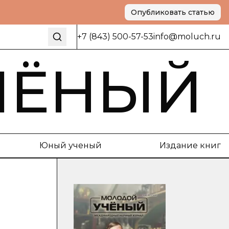
Опубликовать статью
+7 (843) 500-57-53
info@moluch.ru
ЧЁНЫЙ
Юный ученый
Издание книг