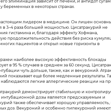
его элиминация зависит от печени, и антидот суга
у беременных в некоторых странах.
л настоящим лидером в медицине. Он лишен основн
я в 3–4 раза большей мощностью. Цисатракурий не
ия гистамина и, благодаря эффекту Хофмана,
ую продолжительность действия без риска кумуля
 многих пациентов и открыл новые горизонты в
 трахеи наиболее высокую эффективность блокады
ет в 95 % случаев в среднем за 60 секунд. Цисатр
нтубации чуть дольше, также, как и векуроний. Атр
ий показывает ещё более медленные результаты. Та
о наблюдаются легкие аллергические реакции на пр
атракурий демонстрирует стабильную и контролир
 интубационной дозы является предсказуемым и
акурий также обеспечивает хорошую управляемость,
ьных доз. Векуроний и особенно пипекуроний имеют