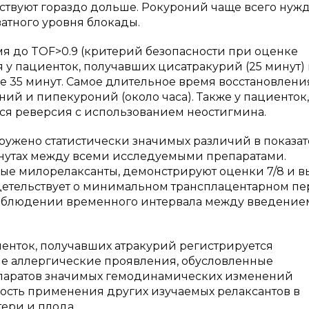
ствуют гораздо дольше. Рокуроний чаще всего нужд
тного уровня блокады.
я до TOF>0.9 (критерий безопасности при оценке
у пациенток, получавших цисатракурий (25 минут)
ее 35 минут. Самое длительное время восстановлени
ий и пипекуроний (около часа). Также у пациенток,
я реверсия с использованием неостигмина.
ружено статистически значимых различий в показат
инутах между всеми исследуемыми препаратами.
е милорелаксанты, демонстрируют оценки 7/8 и в
видетельствует о минимальном трансплацентарном п
соблюдении временного интервала между введение
иенток, получавших атракурий регистрируется
ие аллергические проявления, обусловленные
епаратов значимых гемодинамических изменений
ность применения других изучаемых релаксантов в
ери и плода.