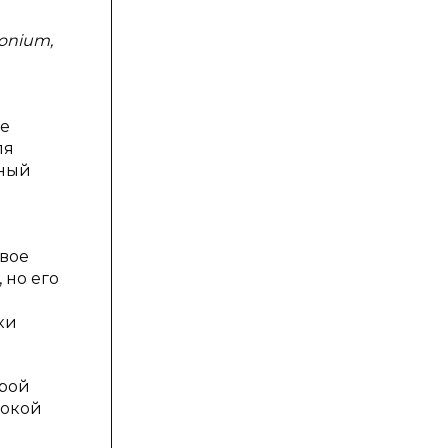
ronium,
ие
ля
нный
вое
 но его
ки
трой
сокой
я