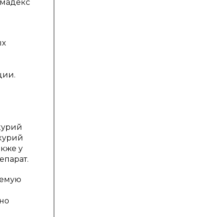
ммадекс
ых
ции.
акурий
акурий
кже у
епарат.
уемую
 но