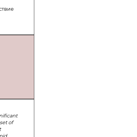
ствие
nificant
set of
t
pid