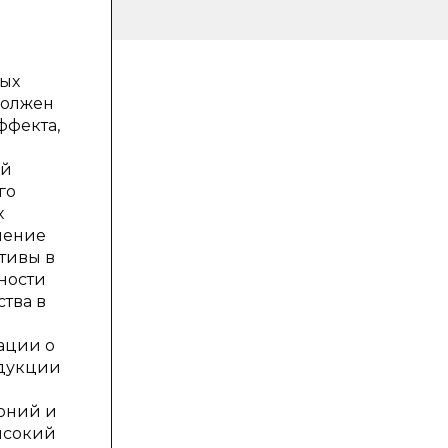
мых
должен
ффекта,
ой
го
х
ление
тивы в
ности
тва в
ации о
ндукции
оний и
ысокий