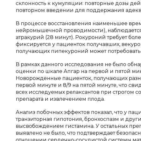
склонность к кумуляции: повторные дозы дей
повторном введении для поддержания адеква
В процессе восстановления наименьшее врем
нейромышечной проводимости), наблюдается 
атракурий (28 минут). Рокуроний требует бол
фиксируется у пациенток получавших, векурон
получающих пипекуроний может потребоватьс
В рамках данного исследования не было обна
оценки по шкале Апгар на первой и пятой м
Новорожденные пациенток, получающих разны
первой минуте и 8/9 на пятой минуте, что с
всех исследуемых релаксантов при строгом 
препарата и извлечением плода.
Анализ побочных эффектов показал, что у пац
транзиторная гипотония, бронхоспазм и друг
высвобождением гистамина. У остальных пр
выявлено не было, что подтверждает безопас
отношении сердечно-сосудистой системы мат