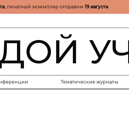
ста
, печатный экземпляр отправим
19 августа
ДОЙ У
нференции
Тематические журналы