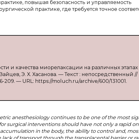
рактике, повышая безопасность и управляемость
рургической практике, где требуется точное соответ
ости и качества миорелаксации на различных этапах
айцев, Э. Х. Хасанова. — Текст : непосредственный //
209. — URL: https://moluch.ru/archive/600/131001.
tetric anesthesiology continues to be one of the most sig
for surgical interventions should have not only a rapid on
o accumulation in the body, the ability to control and, mos
 lack of transport through the transplacental barrier or ra