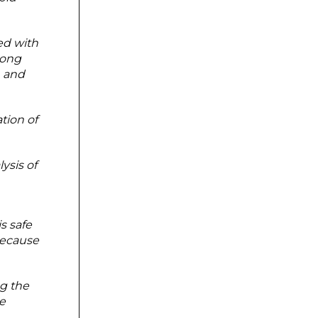
ed with
long
m and
tion of
ysis of
s safe
because
ng the
re