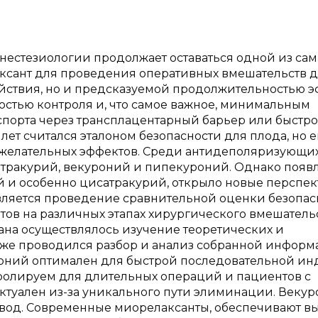
нестезиологии продолжает оставаться одной из са
ксант для проведения оперативных вмешательств 
йствия, но и предсказуемой продолжительностью э
остью контроля и, что самое важное, минимальным
спорта через трансплацентарный барьер или быстр
ет считался эталоном безопасности для плода, но е
ежелательных эффектов. Среди антидеполяризующи
тракурий, векуроний и пипекуроний. Однако появ
й и особенно цисатракурий, открыло новые перспек
является проведение сравнительной оценки безопас
ов на различных этапах хирургического вмешательс
ана осуществлялось изучение теоретических и
акже проводился разбор и анализ собранной информ
уроний оптимален для быстрой последовательной и
тролируем для длительных операций и пациентов с
ктуален из-за уникального пути элиминации. Векур
вод. Современные миорелаксанты, обеспечивают в