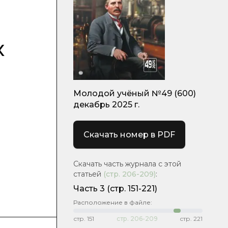
и
х
Молодой учёный №49 (600)
декабрь 2025 г.
Скачать номер в PDF
Скачать часть журнала с этой
статьей
(стр.
206-209
)
:
Часть 3
(стр. 151-221)
Расположение в файле:
стр.
151
стр.
206-209
стр.
221