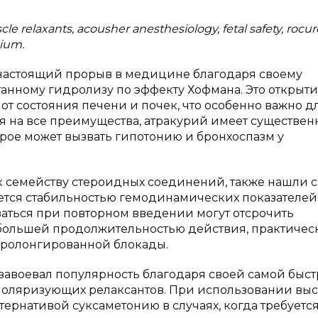
le relaxants, acousher anesthesiology, fetal safety, rocu
nium.
настоящий прорыв в медицине благодаря своему
нному гидролизу по эффекту Хофмана. Это открыт
от состояния печени и почек, что особенно важно д
я на все преимущества, атракурий имеет существе
рое может вызвать гипотонию и бронхоспазм у
 семейству стероидных соединений, также нашли с
тся стабильностью гемодинамических показателей,
аться при повторном введении могут отсрочить
большей продолжительностью действия, практичес
пролонгированной блокады.
завоевал популярность благодаря своей самой быс
поляризующих релаксантов. При использовании вы
льтернативой суксаметонию в случаях, когда требуетс