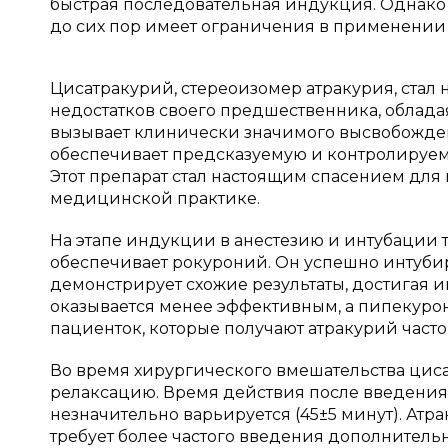
быстрая последовательная индукция. Однако 
до сих пор имеет ограничения в применении 
Цисатракурий, стереоизомер атракурия, ста
недостатков своего предшественника, облада
вызывает клинически значимого высвобожден
обеспечивает предсказуемую и контролируем
Этот препарат стал настоящим спасением для
медицинской практике.
На этапе индукции в анестезию и интубации
обеспечивает рокуроний. Он успешно интубиру
демонстрирует схожие результаты, достигая и
оказывается менее эффективным, а пипекурон
пациенток, которые получают атракурий част
Во время хирургического вмешательства цис
релаксацию. Время действия после введения
незначительно варьируется (45±5 минут). Атр
требует более частого введения дополнител