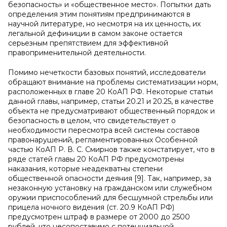
безопасность» и «общественное место». Попытки дать
определения этим понятиям предпринимаются в
научной литературе, но несмотря на их ценность, их
легальной дефиниции в самом законе остается
серьезным препятствием для эффективной
правоприменительной деятельности.
Помимо нечеткости базовых понятий, исследователи
обращают внимание на проблемы систематизации норм,
расположенных в главе 20 КоАП РФ. Некоторые статьи
данной главы, например, статьи 20.21 и 20.25, в качестве
объекта не предусматривают общественный порядок и
безопасность в целом, что свидетельствует о
необходимости пересмотра всей системы составов
правонарушений, регламентированных Особенной
частью КоАП Р. В. С. Смирнов также констатирует, что в
ряде статей главы 20 КоАП РФ предусмотрены
наказания, которые неадекватны степени
общественной опасности деяния [9]. Так, например, за
незаконную установку на гражданском или служебном
оружии приспособлений для бесшумной стрельбы или
прицела ночного видения (ст. 20.9 КоАП РФ)
предусмотрен штраф в размере от 2000 до 2500
рублей, что несопоставимо с потенциальной