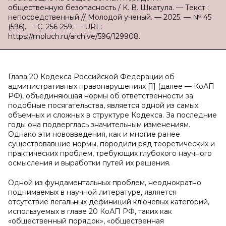
общественную безопасность / К. В. Шкатула. — Текст :
непосредственный // Молодой ученый. — 2025. — № 45
(596). — С. 256-259. — URL:
https://moluch.ru/archive/596/129908.
Глава 20 Кодекса Российской Федерации об
административных правонарушениях [1] (далее — КоАП
РФ), объединяющая нормы об ответственности за
подобные посягательства, является одной из самых
объемных и сложных в структуре Кодекса. За последние
годы она подверглась значительным изменениям.
Однако эти нововведения, как и многие ранее
существовавшие нормы, породили ряд теоретических и
практических проблем, требующих глубокого научного
осмысления и выработки путей их решения.
Одной из фундаментальных проблем, неоднократно
поднимаемых в научной литературе, является
отсутствие легальных дефиниций ключевых категорий,
используемых в главе 20 КоАП РФ, таких как
«общественный порядок», «общественная