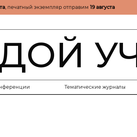
ста
, печатный экземпляр отправим
19 августа
ДОЙ У
нференции
Тематические журналы