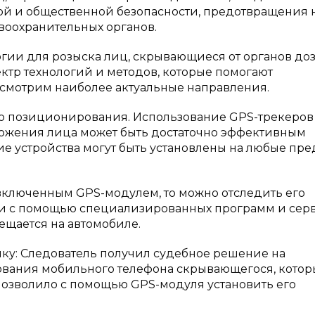
ой и общественной безопасности, предотвращения 
воохранительных органов.
гии для розыска лиц, скрывающиеся от органов до
ктр технологий и методов, которые помогают
ссмотрим наиболее актуальные направления.
го позиционирования. Использование GPS-трекеров
ложения лица может быть достаточно эффективным
е устройства могут быть установлены на любые пре
 включенным GPS-модулем, то можно отследить его
и с помощью специализированных программ и серв
мещается на автомобиле.
у: Следователь получил судебное решение на
ования мобильного телефона скрывающегося, кото
 позволило с помощью GPS-модуля установить его