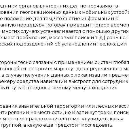
удники органов внутренних дел не проявляют в
зования геолокационных данных мобильных устрой
е положение дел тем, что снятие информации с
анную процедуру, которая приводит потере времен
 многих случаях устанавливается с помощью других
мест пребывания, массовый поиск и т. д.) раньше,
еских подразделений об установлении геолокации
тороны тесно связаны с применением систем глоба
способны построить маршрут до определенного ме
, в случае получения данных о локализации предмет
екеру средства навигации выстроят для сотрудник
пный путь к предполагаемому месту нахождения
дования значительной территории или лесных масс
нтировании на местности, но и запишут треки поис
компьютер правоохранители смогут увидеть, какая
группой, а какую еще предстоит исследовать.