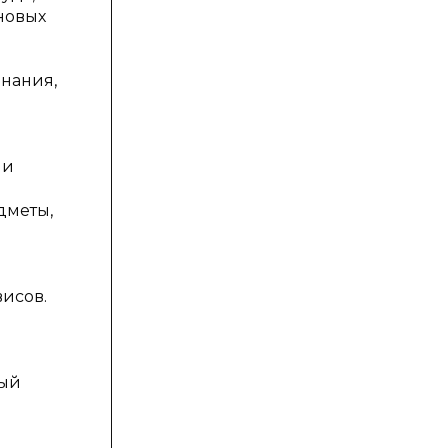
новых
знания,
 и
дметы,
исов.
рый