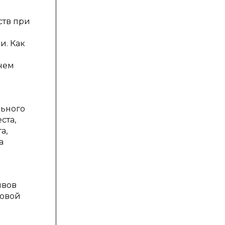
ств при
и. Как
 чем
льного
ста,
а,
а
ивов
ковой