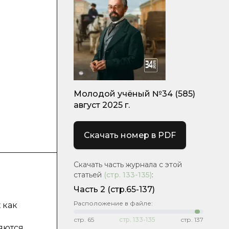
Молодой учёный №34 (585)
август 2025 г.
Скачать номер в PDF
Скачать часть журнала с этой
статьей
(стр.
133-135
)
:
Часть 2
(стр.65-137)
Расположение в файле:
 как
стр.
65
стр.
133-135
стр.
137
яются