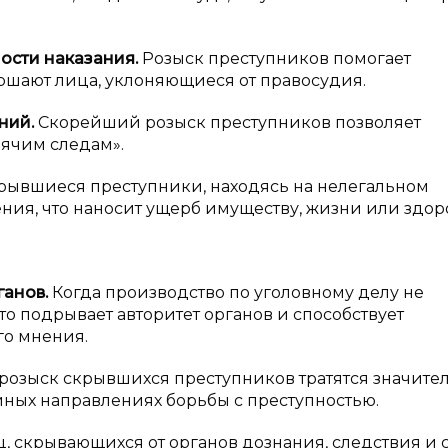
ости наказания.
Розыск преступников помогает
ршают лица, уклоняющиеся от правосудия.
ний.
Скорейший розыск преступников позволяет
рячим следам».
рывшиеся преступники, находясь на нелегальном
ния, что наносит ущерб имуществу, жизни или здо
ганов.
Когда производство по уголовному делу не
то подрывает авторитет органов и способствует
о мнения.
 розыск скрывшихся преступников тратятся значите
иных направлениях борьбы с преступностью.
ц, скрывающихся от органов дознания, следствия и с