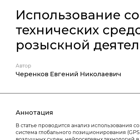
Использование с
технических средс
розыскной деятел
Автор
Черенков Евгений Николаевич
Аннотация
В статье проводится анализ использования со
система глобального позиционирования (GPS)
воздушных суден, нейросетевых технологий 