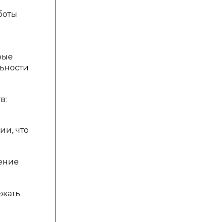
боты
рые
льности
в:
ии, что
жение
ежать