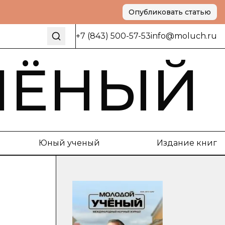
Опубликовать статью
+7 (843) 500-57-53
info@moluch.ru
ЧЁНЫЙ
Юный ученый
Издание книг