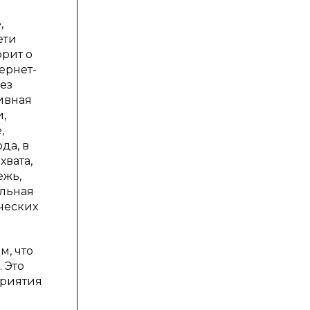
,
ети
рит о
ернет-
ез
ивная
,
,
да, в
вата,
ежь,
альная
ических
м, что
 Это
приятия