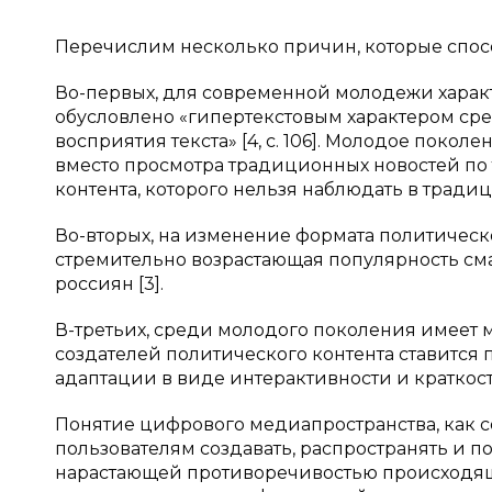
Перечислим несколько причин, которые спос
Во-первых, для современной молодежи характе
обусловлено «гипертекстовым характером сред
восприятия текста» [4, с. 106]. Молодое поко
вместо просмотра традиционных новостей по 
контента, которого нельзя наблюдать в трад
Во-вторых, на изменение формата политиче
стремительно возрастающая популярность сма
россиян [3].
В-третьих, среди молодого поколения имеет 
создателей политического контента ставится 
адаптации в виде интерактивности и краткост
Понятие цифрового медиапространства, как
пользователям создавать, распространять и 
нарастающей противоречивостью происходящи