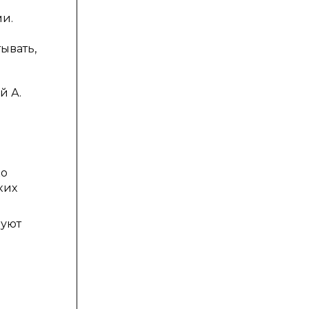
и.
ывать,
й А.
ко
ких
зуют