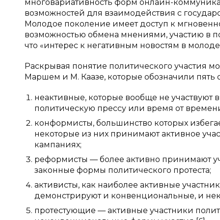
многовариативность форм онлайн-коммуник
возможностей для взаимодействия с госуда
Молодое поколение имеет доступ к мгновен
возможностью обмена мнениями, участию в по
что «интерес к негативным новостям в молодеж
Раскрывая понятие политического участия м
Маршем и М. Каазе, которые обозначили пять 
неактивные, которые вообще не участвуют в 
политическую прессу или время от времени
конформисты, большинство которых избегае
некоторые из них принимают активное уча
кампаниях;
реформисты — более активно принимают уч
законные формы политического протеста;
активисты, как наиболее активные участни
демонстрируют и конвенциональные, и н
протестующие — активные участники полит