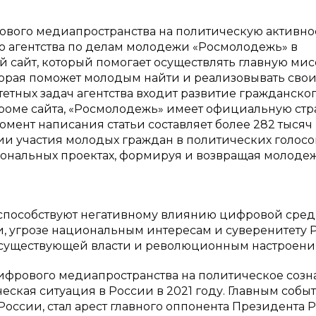
вого медиапространства на политическую активно
 агентства по делам молодежи «Росмолодежь» в
й сайт, который помогает осуществлять главную ми
оторая поможет молодым найти и реализовывать сво
итетных задач агентства входит развитие гражданско
 Кроме сайта, «Росмолодежь» имеет официальную ст
омент написания статьи составляет более 282 тысяч
ии участия молодых граждан в политических голосо
иональных проектах, формируя и возвращая молоде
е способствуют негативному влиянию цифровой сред
и, угрозе национальным интересам и суверенитету 
существующей власти и революционным настроени
фрового медиапространства на политическое созн
ская ситуация в России в 2021 году. Главным собы
России, стал арест главного оппонента Президента 