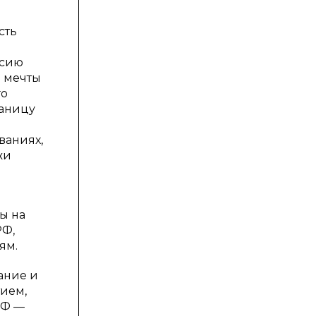
сть
ссию
и мечты
го
раницу
ваниях,
жи
ы на
РФ,
ям.
ание и
тием,
РФ —