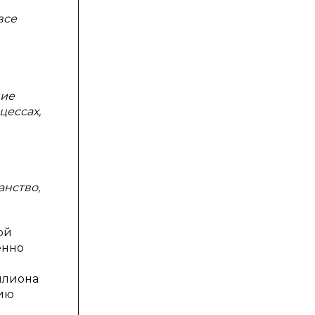
все
ние
цессах,
анство,
ой
енно
ллиона
цию