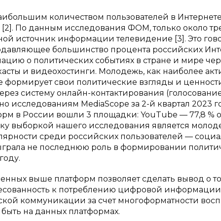
 наибольшим количеством пользователей в Интернете
%) [2]. По данным исследования ФОМ, только около тр
ой источник информации телевидение [3]. Это гово
 подавляющее большинство процента российских Инт
ацию о политических событиях в стране и мире чер
асты и видеохостинги. Молодежь, как наиболее акт
е формирует свои политические взгляды и ценности
ерез систему онлайн-контактирования (голосование
о исследованиям MediaScope за 2-й квартал 2023 го
м в России вошли 3 площадки: YouTube — 77,8 % ох
ольку выборкой нашего исследования является молод
лярности среди российских пользователей — соци
ая сыграла не последнюю роль в формировании полит
году.
енных выше платформ позволяет сделать вывод о то
ресованность к потреблению цифровой информации.
ской коммуникации за счет многоформатности вос
 быть на данных платформах.