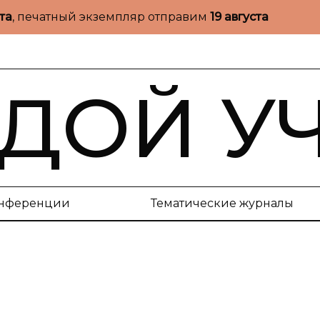
ста
, печатный экземпляр отправим
19 августа
ДОЙ У
нференции
Тематические журналы