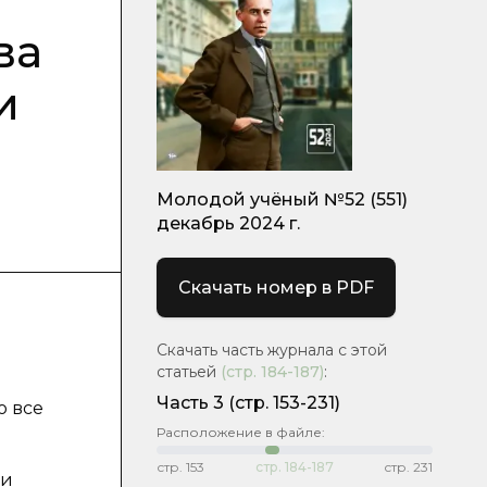
ва
и
Молодой учёный №52 (551)
декабрь 2024 г.
Скачать номер в PDF
Скачать часть журнала с этой
статьей
(стр.
184-187
)
:
Часть 3
(стр. 153-231)
о все
Расположение в файле:
стр.
153
стр.
184-187
стр.
231
жи