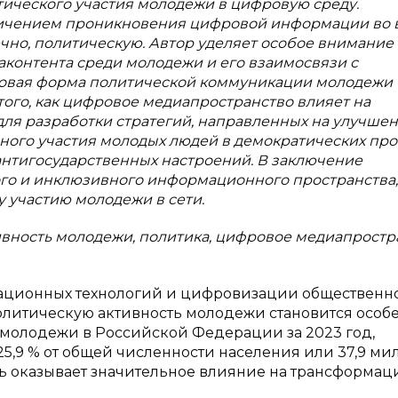
тического участия молодежи в цифровую среду.
личением проникновения цифровой информации во 
чно, политическую. Автор уделяет особое внимание
контента среди молодежи и его взаимосвязи с
к новая форма политической коммуникации молодежи
того, как цифровое медиапространство влияет на
ля разработки стратегий, направленных на улучше
ого участия молодых людей в демократических про
нтигосударственных настроений. В заключение
ого и инклюзивного информационного пространства,
 участию молодежи в сети.
ивность молодежи, политика, цифровое медиапростр
мационных технологий и цифровизации общественн
олитическую активность молодежи становится особ
 молодежи в Российской Федерации за 2023 год,
25,9 % от общей численности населения или 37,9 ми
дежь оказывает значительное влияние на трансформа