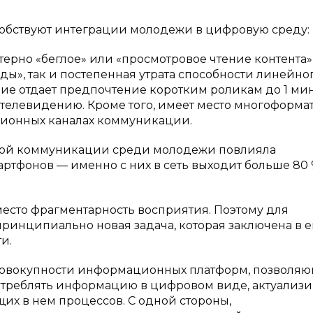
обствуют интеграции молодежи в цифровую среду:
рно «беглое» или «просмотровое чтение контента»,
ы», так и постепенная утрата способности линейно
ление отдает предпочтение коротким роликам до 1 ми
телевидению. Кроме того, имеет место многоформа
иционных каналах коммуникации.
ской коммуникации среди молодежи повлияла
ртфонов — именно с них в сеть выходит больше 80
место фрагментарность восприятия. Поэтому для
принципиально новая задача, которая заключена в е
и.
 совокупности информационных платформ, позволя
потреблять информацию в цифровом виде, актуализи
х в нем процессов. С одной стороны,