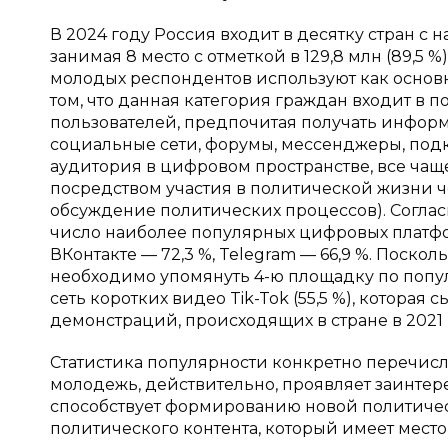
В 2024 году Россия входит в десятку стран с
занимая 8 место с отметкой в 129,8 млн (89,5 
молодых респондентов используют как основн
том, что данная категория граждан входит в
пользователей, предпочитая получать информ
социальные сети, форумы, мессенджеры, подк
аудитория в цифровом пространстве, все чащ
посредством участия в политической жизни ч
обсуждение политических процессов). Согласн
число наиболее популярных цифровых платфор
ВКонтакте — 72,3 %, Telegram — 66,9 %. Поск
необходимо упомянуть 4-ю площадку по попу
сеть коротких видео Tik-Tok (55,5 %), котор
демонстраций, происходящих в стране в 2021 
Статистика популярности конкретно перечисл
молодежь, действительно, проявляет заинте
способствует формированию новой политиче
политического контента, который имеет место