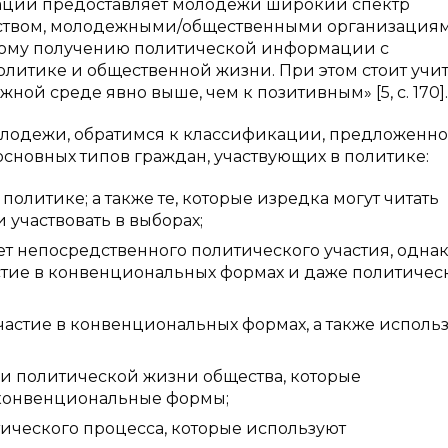
ации предоставляет молодежи широкий спектр
рством, молодежными/общественными организациям
ному получению политической информации с
литике и общественной жизни. При этом стоит учит
ной среде явно выше, чем к позитивным» [5, с. 170].
олодежи, обратимся к классификации, предложенно
основных типов граждан, участвующих в политике:
политике; а также те, которые изредка могут читать
 участвовать в выборах;
т непосредственного политического участия, одна
стие в конвенциональных формах и даже политичес
астие в конвенциональных формах, а также исполь
ки политической жизни общества, которые
еконвенциональные формы;
ического процесса, которые используют