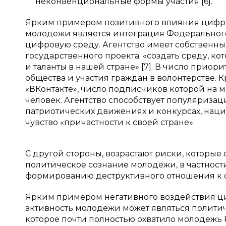
неконвенциональные формы участия [6].
Ярким примером позитивного влияния цифро
молодежи является интеграция Федерального
цифровую среду. Агентство имеет собственны
государственного проекта: «создать среду, к
и таланты в нашей стране» [7]. В число приор
общества и участия граждан в волонтерстве.
«ВКонтакте», число подписчиков которой на м
человек. Агентство способствует популяризац
патриотических движениях и конкурсах, нац
чувство «причастности к своей стране».
С другой стороны, возрастают риски, которы
политическое сознание молодежи, в частност
формированию деструктивного отношения к 
Ярким примером негативного воздействия ци
активность молодежи может являться политиче
которое почти полностью охватило молодежь 