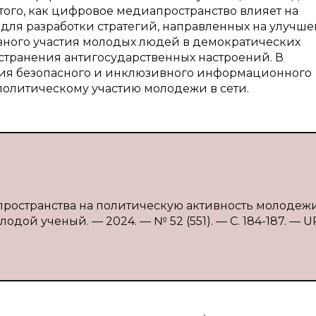
того, как цифровое медиапространство влияет на
для разработки стратегий, направленных на улучш
ного участия молодых людей в демократических
странения антигосударственных настроений. В
ния безопасного и инклюзивного информационного
политическому участию молодежи в сети.
ространства на политическую активность молодежи /
дой ученый. — 2024. — № 52 (551). — С. 184-187. — U