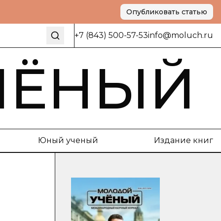
Опубликовать статью
+7 (843) 500-57-53
info@moluch.ru
ЧЁНЫЙ
Юный ученый
Издание книг