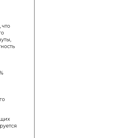
 что
го
нуты,
тность
 %
го
ющих
руется