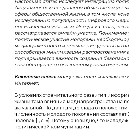
Настоящая статья исследует интеграцию поли
Актуальность исследования объясняется уве
сферы общественной жизни, в том числе, коне
исследованию популярности цифрового медиа
политическим участием. Исходя из этого, ка
рассматривается онлайн-участие. Понимание 
политическое участие молодежи необходимо д
медиаграмотности и повышение уровня активн
способствуя минимизации распространения а
подчеркивается важность создания безопасн
способствующего осознанному политическому
Ключевые слова:
молодежь, политическая акт
Интернет.
В условиях стремительного развития инфор
жизни тема влияния медиапространства на п
актуальной. По данным доклада о положении
численность молодого поколения составляет 
человек [1, с. 6]. Потому очевидно, что моло
политической коммуникации.