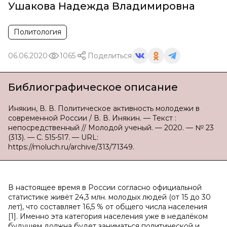
Ушакова Надежда Владимировна
Политология
06.06.2020
1065
Поделиться
Библиографическое описание
Инякин, В. В. Политическое активность молодежи в
современной России / В. В. Инякин. — Текст :
непосредственный // Молодой ученый. — 2020. — № 23
(313). — С. 515-517. — URL:
https://moluch.ru/archive/313/71349.
В настоящее время в России согласно официальной
статистике живёт 24,3 млн. молодых людей (от 15 до 30
лет), что составляет 16,5 % от общего числа населения
[1]. Именно эта категория населения уже в недалёком
будущем должна будет заниматься политической и