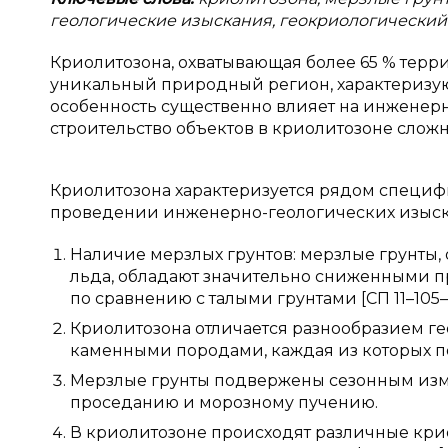
геологические изыскания, геокриологический
Криолитозона, охватывающая более 65 % тер
уникальный природный регион, характеризу
особенность существенно влияет на инженерн
строительство объектов в криолитозоне сложн
Криолитозона характеризуется рядом специф
проведении инженерно-геологических изыс
Наличие мерзлых грунтов: мерзлые грунты
льда, обладают значительно сниженными
по сравнению с талыми грунтами [СП 11–105–9
Криолитозона отличается разнообразием ге
каменными породами, каждая из которых по
Мерзлые грунты подвержены сезонным изме
проседанию и морозному пучению.
В криолитозоне происходят различные крио