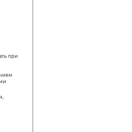
й
ать при
ичием
ами
м,