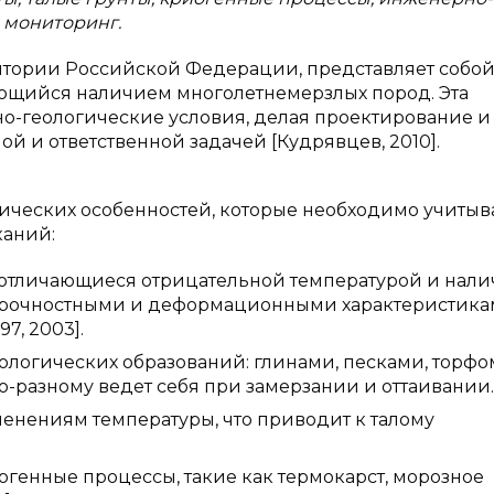
 мониторинг.
ритории Российской Федерации, представляет собо
ющийся наличием многолетнемерзлых пород. Эта
о-геологические условия, делая проектирование и
ой и ответственной задачей [Кудрявцев, 2010].
ических особенностей, которые необходимо учитыв
каний:
, отличающиеся отрицательной температурой и нал
 прочностными и деформационными характеристик
7, 2003].
ологических образований: глинами, песками, торфо
-разному ведет себя при замерзании и оттаивании.
нениям температуры, что приводит к талому
генные процессы, такие как термокарст, морозное