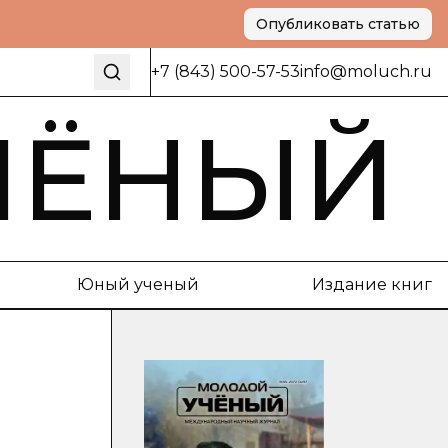
Опубликовать статью
+7 (843) 500-57-53
info@moluch.ru
ЧЁНЫЙ
Юный ученый
Издание книг