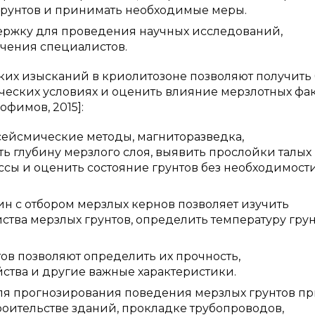
грунтов и принимать необходимые меры.
ржку для проведения научных исследований,
учения специалистов.
их изысканий в криолитозоне позволяют получить
еских условиях и оценить влияние мерзлотных фа
офимов, 2015]:
сейсмические методы, магниторазведка,
ть глубину мерзлого слоя, выявить прослойки талых
ссы и оценить состояние грунтов без необходимост
н с отбором мерзлых кернов позволяет изучить
тва мерзлых грунтов, определить температуру гру
ов позволяют определить их прочность,
ства и другие важные характеристики.
ля прогнозирования поведения мерзлых грунтов п
роительстве зданий, прокладке трубопроводов,