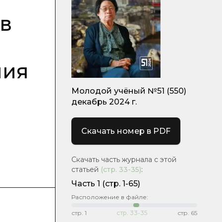
в
ния
Молодой учёный №51 (550)
декабрь 2024 г.
Скачать номер в PDF
Скачать часть журнала с этой
статьей
(стр.
33-35
)
:
Часть 1
(стр. 1-65)
Расположение в файле:
стр.
1
стр.
33-35
стр.
65