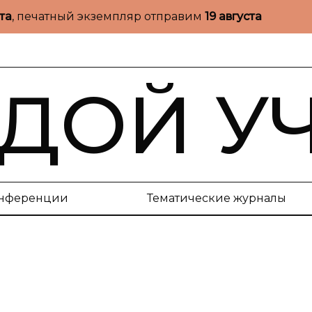
ста
, печатный экземпляр отправим
19 августа
ДОЙ У
нференции
Тематические журналы