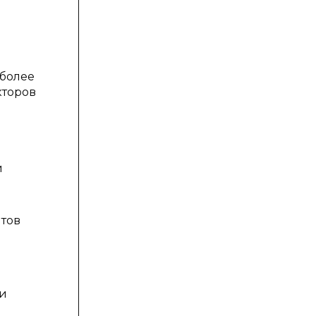
 более
кторов
и
нтов
ри