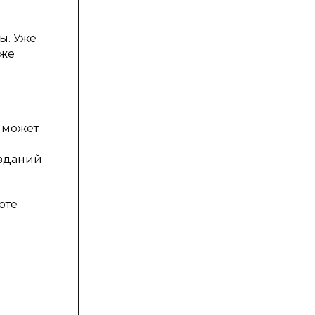
ы. Уже
 же
 может
 зданий
оте