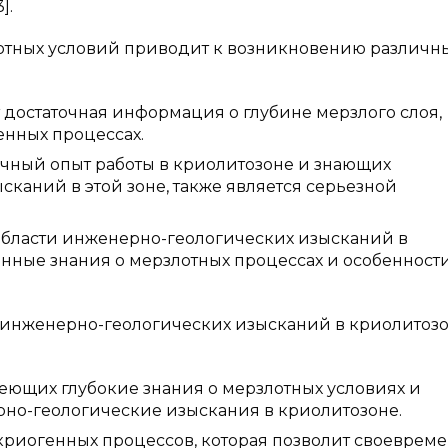
].
отных условий приводит к возникновению различн
 достаточная информация о глубине мерзлого слоя,
енных процессах.
очный опыт работы в криолитозоне и знающих
каний в этой зоне, также является серьезной
бласти инженерно-геологических изысканий в
нные знания о мерзлотных процессах и особенност
 инженерно-геологических изысканий в криолитоз
еющих глубокие знания о мерзлотных условиях и
но-геологические изыскания в криолитозоне.
криогенных процессов, которая позволит своеврем