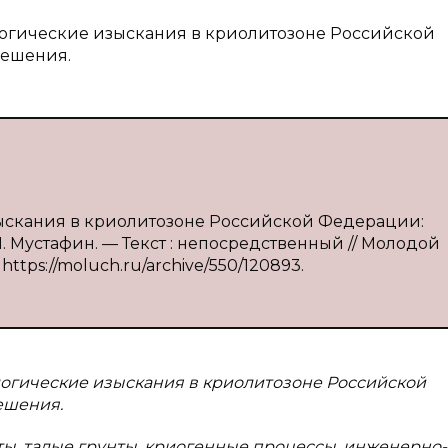
логические изыскания в криолитозоне Российской
решения.
зыскания в криолитозоне Российской Федерации:
. Мустафин. — Текст : непосредственный // Молодой
 https://moluch.ru/archive/550/120893.
логические изыскания в криолитозоне Российской
ешения.
ты, талые грунты, криогенные процессы, инженерно-