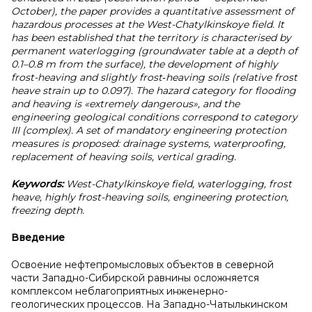
October), the paper provides a quantitative assessment of
hazardous processes at the West-Chatylkinskoye field. It
has been established that the territory is characterised by
permanent waterlogging (groundwater table at a depth of
0.1–0.8 m from the surface), the development of highly
frost-heaving and slightly frost‑heaving soils (relative frost
heave strain up to 0.097). The hazard category for flooding
and heaving is «extremely dangerous», and the
engineering geological conditions correspond to category
III (complex). A set of mandatory engineering protection
measures is proposed: drainage systems, waterproofing,
replacement of heaving soils, vertical grading.
Keywords:
West-Chatylkinskoye field, waterlogging, frost
heave, highly frost-heaving soils, engineering protection,
freezing depth.
Введение
Освоение нефтепромысловых объектов в северной
части Западно-Сибирской равнины осложняется
комплексом неблагоприятных инженерно-
геологических процессов. На Западно-Чатылькинском