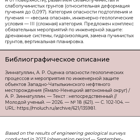
м от поверхности), развитием сильнопучинистых и
слабопучинистых грунтов (относительная деформация
пучения до 0,097). Категория опасности подтопления и
пучения — «весьма опасная», инженерно-геологические
условия — III (сложная) категория. Предложен комплекс
обязательных мероприятий по инженерной защите:
дренажные системы, гидроизоляция, замена пучинистых
грунтов, вертикальная планировка.
Библиографическое описание
Зиннатуллин, А. Р. Оценка опасности геологических
процессов и мероприятия по инженерной защите
объектов Западно-Чатылькинского нефтяного
месторождения (Ямало-Ненецкий автономный округ) /
А. Р. Зиннатуллин. — Текст : непосредственный //
Молодой ученый. — 2026. — № 18 (621). — С. 102-104. —
URL: https://moluch.ru/archive/621/135981.
Based on the results of engineering geological surveys
conducted in 2023 (observation period — September–