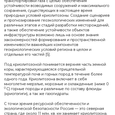
транспортировки газа с целью обеспечения
устойчивости возводимых сооружений и максимального
сохранения, существующих в настоящее время
природных условий криолитозоны. Создание сценариев
и прогнозирование геоэкологических изменений для
различных этапов и стадий разработки месторождений,
а также обеспечение устойчивости объектов
инфраструктуры возможно лишь на основе знания
закономерностей формирования и пространственной
изменчивости важнейших компонентов
геокриологических условий региона в целом и
отдельных его частей [5].
Под криолитозоной понимается верхняя часть земной
коры, характеризующаясяся отрицательной
температурой почв и горных пород в течение более
одного года. Криолитозона включает в себя
многолетне-мерзлые, морозные и охлажденные (ниже 0
0
С) горные породы и различные по составу флюиды
(криопэгиги), а так же газогидраты.
С точки зрения ресурсной обеспеченности и
экологической безопасности Россия — это северная
страна, где около 11 млн. кв. км занимает криолитозона.