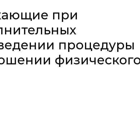
кающие при
лнительных
введении процедуры
ношении физическог