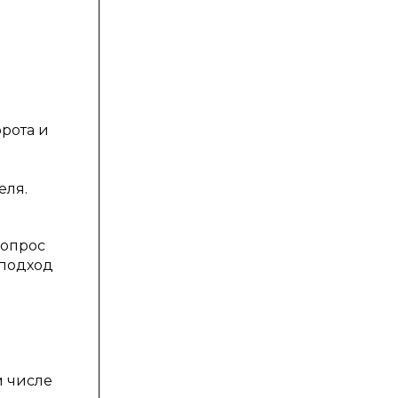
рота и
еля.
вопрос
 подход
м числе