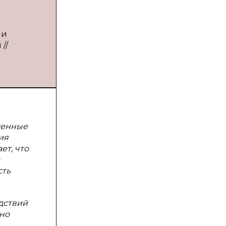
ии
//
женные
ия
ет, что
сть
дствий
зно