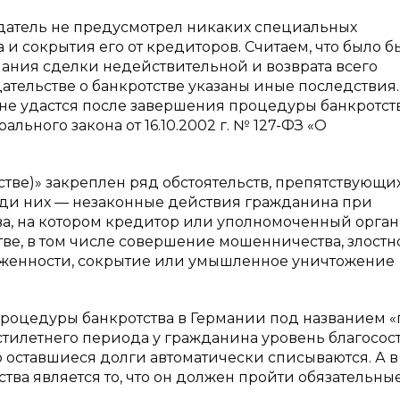
одатель не предусмотрел никаких специальных
 сокрытия его от кредиторов. Считаем, что было б
ания сделки недействительной и возврата всего
дательстве о банкротстве указаны иные последствия
е удастся после завершения процедуры банкротст
рального закона от 16.10.2002 г. № 127-ФЗ «О
отстве)» закреплен ряд обстоятельств, препятствующи
еди них — незаконные действия гражданина при
а, на котором кредитор или уполномоченный орган
тве, в том числе совершение мошенничества, злостн
лженности, сокрытие или умышленное уничтожение
 процедуры банкротства в Германии под названием 
естилетнего периода у гражданина уровень благосос
го оставшиеся долги автоматически списываются. А 
ва является то, что он должен пройти обязательны