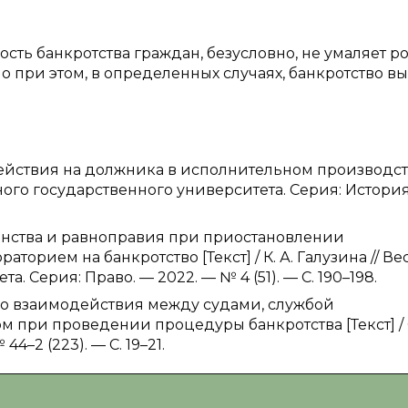
сть банкротства граждан, безусловно, не умаляет р
 при этом, в определенных случаях, банкротство вы
здействия на должника в исполнительном производс
адного государственного университета. Серия: Истори
енства и равноправия при приостановлении
торием на банкротство [Текст] / К. А. Галузина // Ве
 Серия: Право. — 2022. — № 4 (51). — С. 190–198.
го взаимодействия между судами, службой
 при проведении процедуры банкротства [Текст] / О
4–2 (223). — С. 19–21.