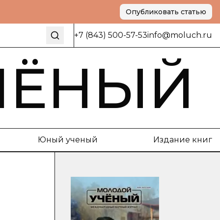
Опубликовать статью
+7 (843) 500-57-53
info@moluch.ru
ЧЁНЫЙ
Юный ученый
Издание книг