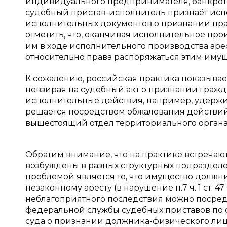
индивидуального предпринимателя, банкрот
судебный пристав-исполнитель признаёт ис
исполнительных документов о признании права 
отметить, что, оканчивая исполнительное пр
им в ходе исполнительного производства аре
относительно права распоряжаться этим имущ
К сожалению, российская практика показывает
невзирая на судебный акт о признании гражд
исполнительные действия, например, удержив
решается посредством обжалования действий
вышестоящий отдел территориального органа
Обратим внимание, что на практике встречаю
возбуждены в разных структурных подраздел
проблемой является то, что имущество должн
незаконному аресту (в нарушение п.7 ч. 1 ст. 
неблагоприятного последствия можно посре
федеральной службы судебных приставов по с
суда о признании должника-физического лица б