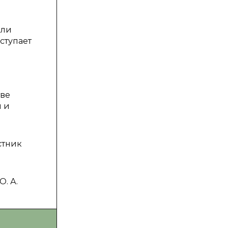
оли
ступает
тве
я и
стник
. А.