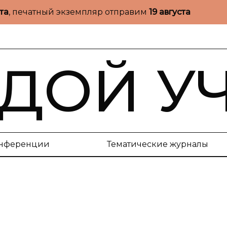
ста
, печатный экземпляр отправим
19 августа
ДОЙ У
нференции
Тематические журналы