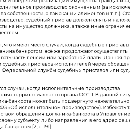
ом и введении реализации имущества гражданина,
полнительное производство оконченным (за исклю
собственности, о взыскании алиментов и т. п.). Ст
оизводство, судебный пристав должен снять и нало
сты на имущество должника, а также иные огранич
еством.
, что имеют место случаи, когда судебные приставы
анина банкротом, всё же продолжают осуществлять
ать часть пенсии или заработной платы. Данная п
 судебных приставов-исполнителей через обращен
 Федеральной службы судебных приставов или суд.
тся случаи, когда исполнительные производства
ениях территориального органа ФССП. В данной сит
ика-банкрота может быть подвергнуто нежелательно
47 ФЗ «Об исполнительном производстве»). Избежать 
дством обращения должника-банкрота в Управлени
воему субъекту, либо направления в его адрес ре
анкротом [2, с. 191].