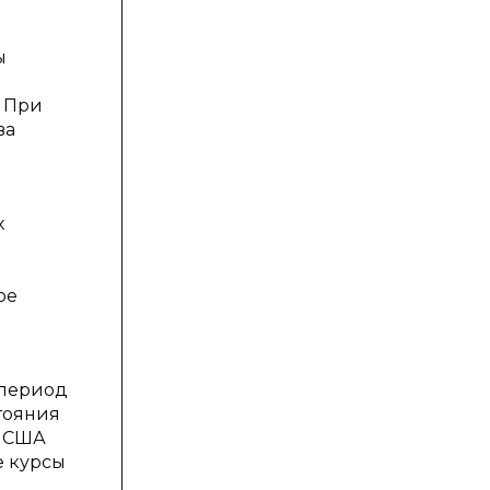
ы
. При
ва
х
ое
«период
тояния
в США
е курсы