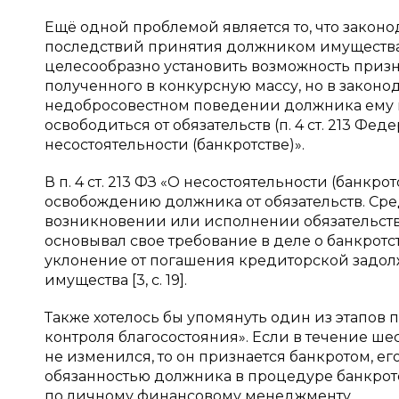
Ещё одной проблемой является то, что закон
последствий принятия должником имущества и
целесообразно установить возможность призн
полученного в конкурсную массу, но в законо
недобросовестном поведении должника ему н
освободиться от обязательств (п. 4 ст. 213 Феде
несостоятельности (банкротстве)».
В п. 4 ст. 213 ФЗ «О несостоятельности (банкр
освобождению должника от обязательств. Ср
возникновении или исполнении обязательств
основывал свое требование в деле о банкротс
уклонение от погашения кредиторской задо
имущества [3, с. 19].
Также хотелось бы упомянуть один из этапов
контроля благосостояния». Если в течение ш
не изменился, то он признается банкротом, е
обязанностью должника в процедуре банкротст
по личному финансовому менеджменту.