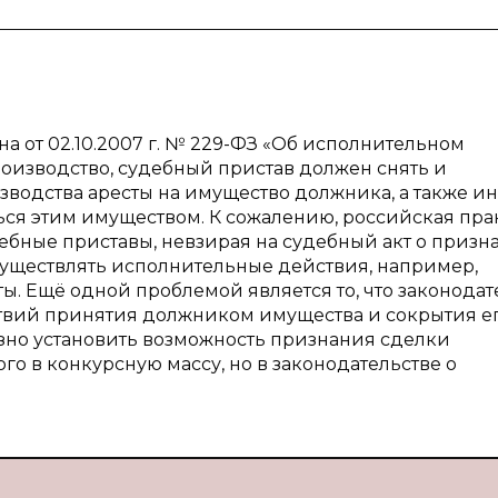
кона от 02.10.2007 г. № 229-ФЗ «Об исполнительном
оизводство, судебный пристав должен снять и
водства аресты на имущество должника, а также и
ся этим имуществом. К сожалению, российская пра
удебные приставы, невзирая на судебный акт о приз
существлять исполнительные действия, например,
ы. Ещё одной проблемой является то, что законодат
вий принятия должником имущества и сокрытия ег
азно установить возможность признания сделки
го в конкурсную массу, но в законодательстве о