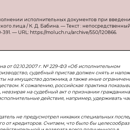
сполнении исполнительных документов при введен
о лица / К. Д. Бабина. — Текст : непосредственный 
391. — URL: https://moluch.ru/archive/550/120866.
она от 02.10.2007 г. № 229-ФЗ «Об исполнительном
оизводство, судебный пристав должен снять и нало
сты на имущество должника, а также иные ограничен
ством. К сожалению, российская практика показыва
, невзирая на судебный акт о признании гражданина
исполнительные действия, например, удерживать ча
одатель не предусмотрел никаких специальных после
о от кредиторов. Считаем, что было бы целесообра
действительной и возврата всего полученного в