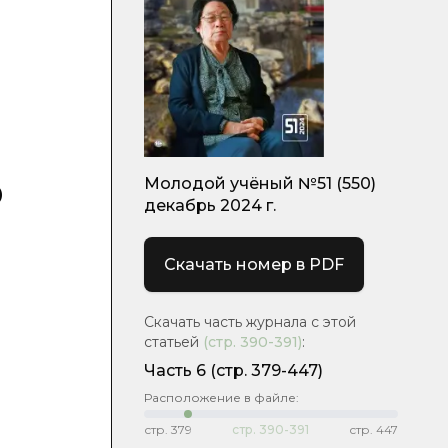
о
Молодой учёный №51 (550)
декабрь 2024 г.
Скачать номер в PDF
Скачать часть журнала с этой
статьей
(стр.
390-391
)
:
Часть 6
(стр. 379-447)
Расположение в файле:
стр.
379
стр.
390-391
стр.
447