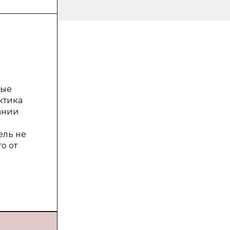
ные
ктика
нании
ель не
о от