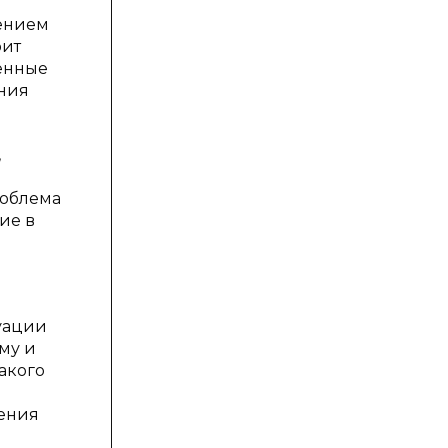
чением
оит
женные
ения
,
роблема
ие в
уации
му и
такого
е
шения