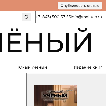
Опубликовать статью
+7 (843) 500-57-53
info@moluch.ru
ЧЁНЫЙ
Юный ученый
Издание книг