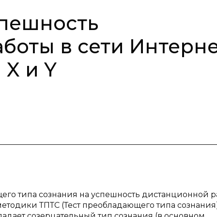
спешность
боты в сети Интерне
X и Y
его типа сознания на успешность дистанционной р
етодики ТПТС (Тест преобладающего типа сознания)
бладает созерцательный тип сознания (в основном,