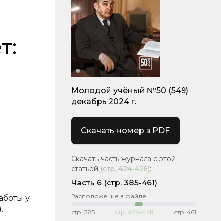
т:
Молодой учёный №50 (549)
декабрь 2024 г.
Скачать номер в PDF
Скачать часть журнала с этой
статьей
(стр.
424-428
)
:
Часть 6
(стр. 385-461)
Расположение в файле:
аботы у
.
стр.
385
стр.
424-428
стр.
461