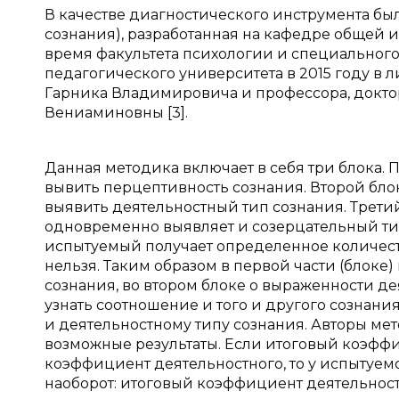
В качестве диагностического инструмента бы
сознания), разработанная на кафедре общей и
время факультета психологии и специального
педагогического университета в 2015 году в 
Гарника Владимировича и профессора, докто
Вениаминовны [3].
Данная методика включает в себя три блока.
вывить перцептивность сознания. Второй бло
выявить деятельностный тип сознания. Трети
одновременно выявляет и созерцательный тип
испытуемый получает определенное количест
нельзя. Таким образом в первой части (блоке
сознания, во втором блоке о выраженности де
узнать соотношение и того и другого сознани
и деятельностному типу сознания. Авторы м
возможные результаты. Если итоговый коэффи
коэффициент деятельностного, то у испытуем
наоборот: итоговый коэффициент деятельнос