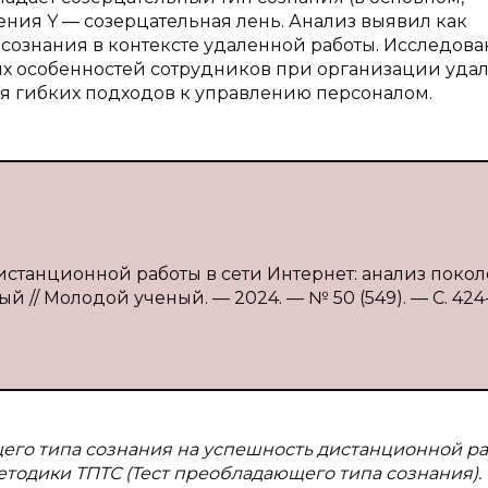
ления Y — созерцательная лень. Анализ выявил как
 сознания в контексте удаленной работы. Исследов
х особенностей сотрудников при организации уда
ия гибких подходов к управлению персоналом.
дистанционной работы в сети Интернет: анализ поко
ный // Молодой ученый. — 2024. — № 50 (549). — С. 424
его типа сознания на успешность дистанционной ра
тодики ТПТС (Тест преобладающего типа сознания).