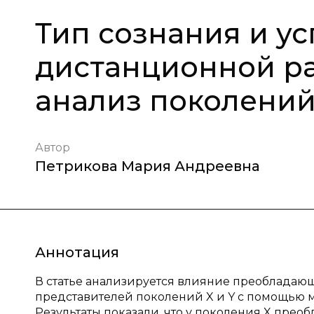
Тип сознания и у
дистанционной ра
анализ поколений 
Автор
Петрикова Мария Андреевна
Аннотация
В статье анализируется влияние преобладающ
представителей поколений X и Y с помощью м
Результаты показали, что у поколения X прео