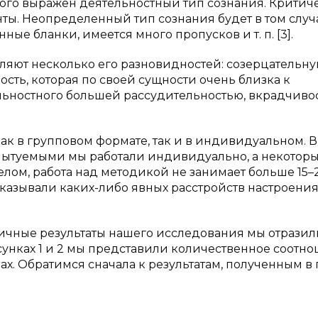
емого выражен деятельностный тип сознания. Крити
ы. Неопределенный тип сознания будет в том случ
е бланки, имеется много пропусков и т. п. [3].
ляют несколько его разновидностей: созерцательну
сть, которая по своей сущности очень близка к
тельностного большей рассудительностью, вкрадчиво
ак в групповом формате, так и в индивидуальном. 
пытуемыми мы работали индивидуально, а некоторых
елом, работа над методикой не занимает больше 15–
оказывали каких-либо явных расстройств настроени
ичные результаты нашего исследования мы отразил
исунках 1 и 2 мы представили количественное соотн
х. Обратимся сначала к результатам, полученным в