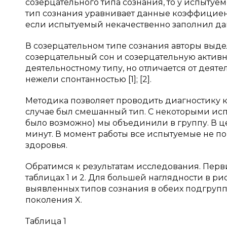
созерцательного типа сознания, то у испыту
тип сознания уравнивает данные коэффициент
если испытуемый некачественно заполнил данны
В созерцательном типе сознания авторы выде
созерцательный сон и созерцательную активно
деятельностному типу, но отличается от дея
нежели спонтанностью [1]; [2].
Методика позволяет проводить диагностику к
случае был смешанный тип. С некоторыми ис
было возможно) мы объединили в группу. В ц
минут. В момент работы все испытуемые не п
здоровья.
Обратимся к результатам исследования. Перв
таблицах 1 и 2. Для большей наглядности в р
выявленных типов сознания в обеих подгруппа
поколения X.
Таблица 1