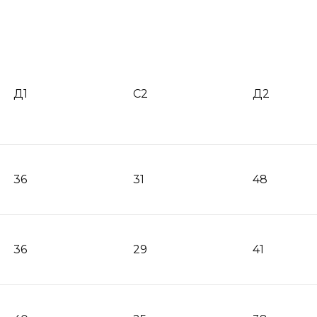
Д1
С2
Д2
36
31
48
36
29
41