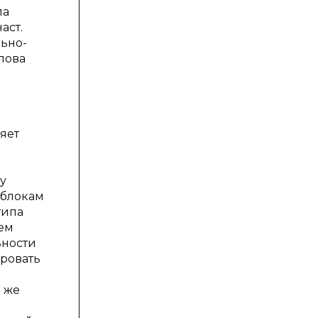
па
аст.
льно-
пова
яет
у
 блокам
типа
жем
ьности
ровать
и же