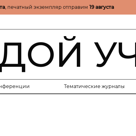
ста
, печатный экземпляр отправим
19 августа
ДОЙ У
нференции
Тематические журналы