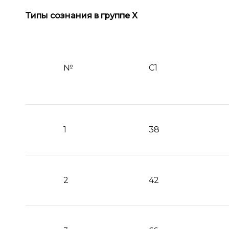
Типы сознания в
группе
X
№
С1
1
38
2
42