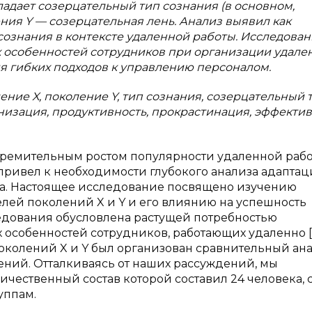
ладает созерцательный тип сознания (в основном,
ления Y — созерцательная лень. Анализ выявил как
 сознания в контексте удаленной работы. Исследова
х особенностей сотрудников при организации удале
ия гибких подходов к управлению персоналом.
ение X, поколение Y, тип сознания, созерцательный т
низация, продуктивность, прокрастинация, эффектив
тремительным ростом популярности удаленной рабо
 привел к необходимости глубокого анализа адапта
а. Настоящее исследование посвящено изучению
лей поколений X и Y и его влиянию на успешность
едования обусловлена растущей потребностью
особенностей сотрудников, работающих удаленно [4
околений X и Y был организован сравнительный ан
ний. Отталкиваясь от наших рассуждений, мы
чественный состав которой составил 24 человека, 
уппам.