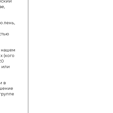
ческий
ае,
ю лень,
стью
В нашем
 (кого
20
я или
и в
ошение
 группе