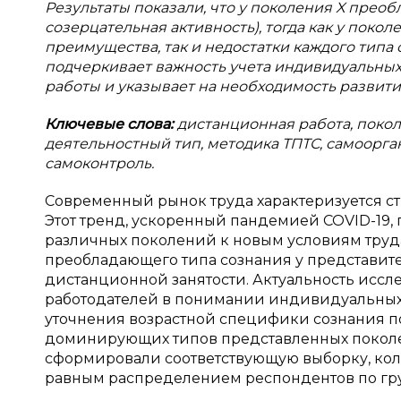
Результаты показали, что у поколения X преоб
созерцательная активность), тогда как у поко
преимущества, так и недостатки каждого типа
подчеркивает важность учета индивидуальны
работы и указывает на необходимость развит
Ключевые слова:
дистанционная работа, покол
деятельностный тип, методика ТПТС, самоорга
самоконтроль.
Современный рынок труда характеризуется с
Этот тренд, ускоренный пандемией COVID-19,
различных поколений к новым условиям труд
преобладающего типа сознания у представите
дистанционной занятости. Актуальность иссл
работодателей в понимании индивидуальных 
уточнения возрастной специфики сознания п
доминирующих типов представленных поколе
сформировали соответствующую выборку, коли
равным распределением респондентов по гр