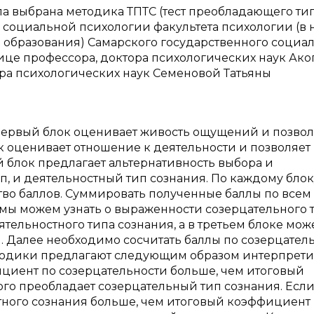
ла выбрана методика ТПТС (тест преобладающего ти
 социальной психологии факультета психологии (в н
 образования) Самарского государственного социа
лице профессора, доктора психологических наук Ако
ра психологических наук Семеновой Татьяны
 Первый блок оценивает живость ощущений и позвол
к оценивает отношение к деятельности и позволяет
й блок предлагает альтернативность выбора и
, и деятельностный тип сознания. По каждому блок
во баллов. Суммировать полученные баллы по всем
) мы можем узнать о выраженности созерцательного 
ятельностного типа сознания, а в третьем блоке мо
я. Далее необходимо сосчитать баллы по созерцател
етодики предлагают следующим образом интерпрети
циент по созерцательности больше, чем итоговый
ого преобладает созерцательный тип сознания. Есл
тного сознания больше, чем итоговый коэффициент