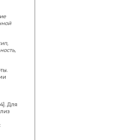
ние
нной
ип,
ность,
ты.
ции
]. Для
ализ
с