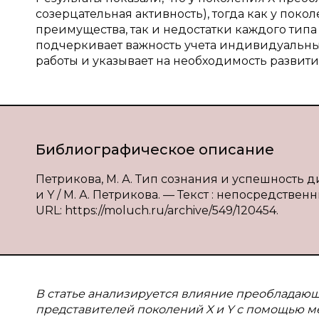
созерцательная активность), тогда как у поко
преимущества, так и недостатки каждого типа
подчеркивает важность учета индивидуальны
работы и указывает на необходимость развит
Библиографическое описание
Петрикова, М. А. Тип сознания и успешность 
и Y / М. А. Петрикова. — Текст : непосредствен
URL: https://moluch.ru/archive/549/120454.
В статье анализируется влияние преобладающ
представителей поколений X и Y с помощью ме