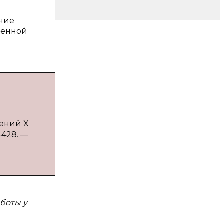
ание
ленной
лений X
-428. —
боты у