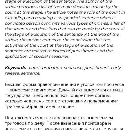
stage of execution of the sentence. The author of the
article provides a list of the main decisions made by the
court at this stage. The article notes the role of the court in
extending and revoking a suspended sentence when a
convicted person commits various types of crimes, a list of
documents and decisions that can be made by the court at
the stage of execution of the sentence. At the end of the
article, the author comes to the conclusion that the
activities of the court at the stage of execution of the
sentence are related to issues of punishment and the
application of special measures.
Keywords
: court, probation, sentence, punishment, early
release, sentence.
Высшая форма правоприменения в уголовном процессе
— вынесение приговора. Данный акт выносится от лица
государства, и его исполняют конкретные органы,
которые наделены соответствующими полномочиями.
приговор обращен именно к ним.
Деятельность суда не ограничивается вынесением
приговора по делу. После вынесения приговора и
вступления его в законную силу начинается следующая